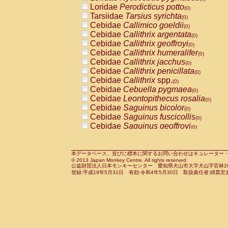
Pitheciidae
Callicebus cupreus
Loridae
Perodicticus potto
(0)
(0)
Pitheciidae
Callicebus donacophilus
Tarsiidae
Tarsius syrichta
(0
(0)
Pitheciidae
Callicebus moloch
Cebidae
Callimico goeldii
(0)
(0)
Pitheciidae
Callicebus torquatus
Cebidae
Callithrix argentata
(0)
(0)
Pitheciidae
Callicebus
spp.
Cebidae
Callithrix geoffroyi
(0)
(0)
Pitheciidae
Chiropotes satanas
Cebidae
Callithrix humeralifer
(0)
(0)
Pitheciidae
Pithecia monachus
Cebidae
Callithrix jacchus
(0)
(0)
Pitheciidae
Pithecia pithecia
Cebidae
Callithrix penicillata
(0)
(0)
Cercopithecidae
Cercocebus agilis
Cebidae
Callithrix
spp.
(0)
(0)
Cercopithecidae
Cercocebus galeritus
Cebidae
Cebuella pygmaea
(0)
Cercopithecidae
Cercocebus torquatu
Cebidae
Leontopithecus rosalia
(0)
Cercopithecidae
Cercocebus torquatus
Cebidae
Saguinus bicolor
(0)
Cercopithecidae
Cercocebus torquatu
Cebidae
Saguinus fuscicollis
(0)
Cercopithecidae
Cercocebus
hybrid
Cebidae
Saguinus geoffroyi
(0)
(0)
Cercopithecidae
Cercocebus
spp.
Cebidae
Saguinus imperator
(0)
(0)
Cercopithecidae
Lophocebus albigen
Cebidae
Saguinus labiatus
(0)
Cercopithecidae
Papio anubis
Cebidae
Saguinus leucopus
本データベース、並びに標本に関するお問い合わせはキュレーター・新宅勇太までお願い
(0)
(0)
© 2013 Japan Monkey Centre. All rights reserved.
Cercopithecidae
Papio cynocephalus
Cebidae
Saguinus midas
(
(0)
公益財団法人日本モンキーセンター 愛知県犬山市大字犬山字官林26番
Cercopithecidae
Papio hamadryas
Cebidae
Saguinus mystax
(0)
登録:平成19年5月31日 有効:令和4年5月30日 取扱責任者:綿貫宏
(0)
Cercopithecidae
Papio papio
Cebidae
Saguinus nigricollis
(0)
(0)
Cercopithecidae
Papio
spp.
Cebidae
Saguinus oedipus
(0)
(1)
Cercopithecidae
Mandrillus leucopha
Cebidae
Saguinus weddelli
(0)
Cercopithecidae
Mandrillus sphinx
Cebidae
Saguinus
spp.
(0)
(0)
Cercopithecidae
Theropithecus gelad
Cebidae
Aotus trivirgatus
(0)
Cercopithecidae
Macaca arctoides
Cebidae
Cebus albifrons
(0)
(0)