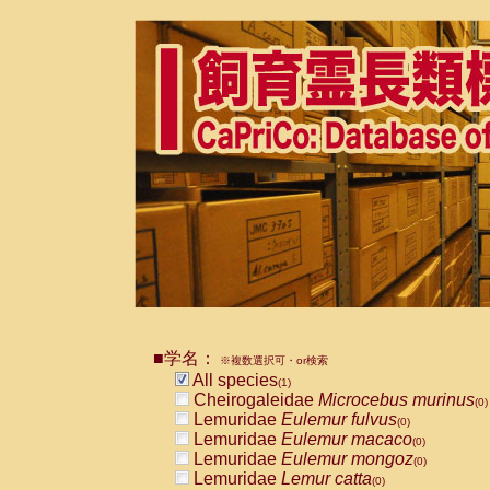
■学名：
※複数選択可・or検索
All species
(1)
Cheirogaleidae
Microcebus murinus
(0)
Lemuridae
Eulemur fulvus
(0)
Lemuridae
Eulemur macaco
(0)
Lemuridae
Eulemur mongoz
(0)
Lemuridae
Lemur catta
(0)