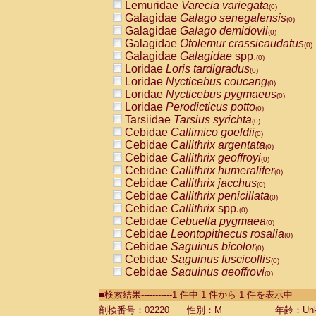
Lemuridae
Varecia variegata
(0)
Galagidae
Galago senegalensis
(0)
Galagidae
Galago demidovii
(0)
Galagidae
Otolemur crassicaudatus
(0)
Galagidae
Galagidae
spp.
(0)
Loridae
Loris tardigradus
(0)
Loridae
Nycticebus coucang
(0)
Loridae
Nycticebus pygmaeus
(0)
Loridae
Perodicticus potto
(0)
Tarsiidae
Tarsius syrichta
(0)
Cebidae
Callimico goeldii
(0)
Cebidae
Callithrix argentata
(0)
Cebidae
Callithrix geoffroyi
(0)
Cebidae
Callithrix humeralifer
(0)
Cebidae
Callithrix jacchus
(0)
Cebidae
Callithrix penicillata
(0)
Cebidae
Callithrix
spp.
(0)
Cebidae
Cebuella pygmaea
(0)
Cebidae
Leontopithecus rosalia
(0)
Cebidae
Saguinus bicolor
(0)
Cebidae
Saguinus fuscicollis
(0)
Cebidae
Saguinus geoffroyi
(0)
Cebidae
Saguinus imperator
(0)
■検索結果-----------1 件中 1 件から 1 件を表示中
Cebidae
Saguinus labiatus
(0)
Cebidae
Saguinus leucopus
剖検番号：02220
性別：M
年齢：Unk
(0)