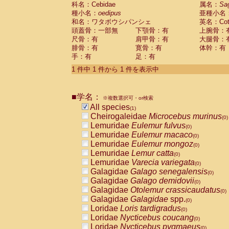
科名：Cebidae
Cebidae
Saguinus midas
属名：
Sa
(0)
種小名：
oedipus
亜種小名
Cebidae
Saguinus mystax
(0)
和名：ワタボウシパンシェ
英名：Cotto
Cebidae
Saguinus nigricollis
(0)
頭蓋骨：一部無
下顎骨：有
上腕骨：
Cebidae
Saguinus oedipus
(1)
尺骨：有
肩甲骨：有
大腿骨：
Cebidae
Saguinus weddelli
(0)
腓骨：有
寛骨：有
体幹：有
Cebidae
Saguinus
spp.
(0)
手：有
足：有
Cebidae
Aotus trivirgatus
(0)
Cebidae
Cebus albifrons
1 件中 1 件から 1 件を表示中
(0)
Cebidae
Cebus apella
(0)
Cebidae
Cebus capucinus
(0)
■学名：
Cebidae
Cebus nigrivittatus
※複数選択可・or検索
(0)
Cebidae
Cebus
spp.
All species
(0)
(1)
Cebidae
Saimiri boliviensis
Cheirogaleidae
Microcebus murinus
(0)
(0)
Cebidae
Saimiri sciureus
Lemuridae
Eulemur fulvus
(0)
(0)
Atelidae
Alouatta caraya
Lemuridae
Eulemur macaco
(0)
(0)
Atelidae
Alouatta fusca
Lemuridae
Eulemur mongoz
(0)
(0)
Atelidae
Alouatta seniculus
Lemuridae
Lemur catta
(0)
(0)
Atelidae
Alouatta
spp.
Lemuridae
Varecia variegata
(0)
(0)
Atelidae
Ateles belzebuth
Galagidae
Galago senegalensis
(0)
(0)
Atelidae
Ateles geoffroyi
Galagidae
Galago demidovii
(0)
(0)
Atelidae
Ateles paniscus
Galagidae
Otolemur crassicaudatus
(0)
(0)
Atelidae
Ateles
spp.
Galagidae
Galagidae
spp.
(0)
(0)
Atelidae
Lagothrix lagothricha
Loridae
Loris tardigradus
(0)
(0)
Atelidae
Lagothrix lagothricha cana
Loridae
Nycticebus coucang
(0)
(0)
Pitheciidae
Cacajao calvus rubicundu
Loridae
Nycticebus pygmaeus
(0)