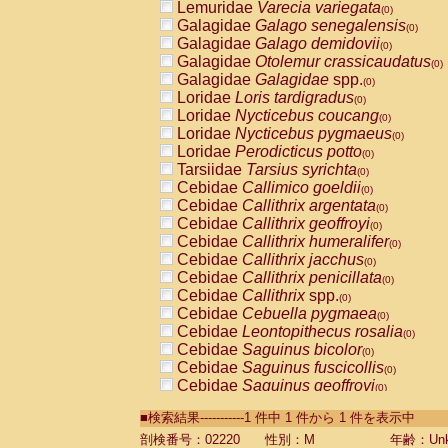
Lemuridae
Varecia variegata
(0)
Galagidae
Galago senegalensis
(0)
Galagidae
Galago demidovii
(0)
Galagidae
Otolemur crassicaudatus
(0)
Galagidae
Galagidae
spp.
(0)
Loridae
Loris tardigradus
(0)
Loridae
Nycticebus coucang
(0)
Loridae
Nycticebus pygmaeus
(0)
Loridae
Perodicticus potto
(0)
Tarsiidae
Tarsius syrichta
(0)
Cebidae
Callimico goeldii
(0)
Cebidae
Callithrix argentata
(0)
Cebidae
Callithrix geoffroyi
(0)
Cebidae
Callithrix humeralifer
(0)
Cebidae
Callithrix jacchus
(0)
Cebidae
Callithrix penicillata
(0)
Cebidae
Callithrix
spp.
(0)
Cebidae
Cebuella pygmaea
(0)
Cebidae
Leontopithecus rosalia
(0)
Cebidae
Saguinus bicolor
(0)
Cebidae
Saguinus fuscicollis
(0)
Cebidae
Saguinus geoffroyi
(0)
Cebidae
Saguinus imperator
(0)
■検索結果-----------1 件中 1 件から 1 件を表示中
Cebidae
Saguinus labiatus
(0)
Cebidae
Saguinus leucopus
剖検番号：02220
性別：M
年齢：Unk
(0)