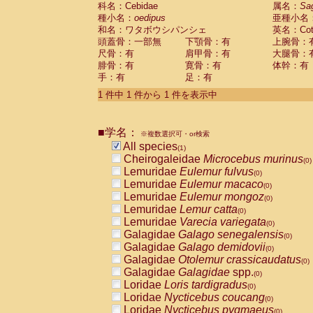
科名：Cebidae
Cebidae
Saguinus midas
属名：
Sa
(0)
種小名：
oedipus
亜種小名
Cebidae
Saguinus mystax
(0)
和名：ワタボウシパンシェ
英名：Cotto
Cebidae
Saguinus nigricollis
(0)
頭蓋骨：一部無
下顎骨：有
上腕骨：
Cebidae
Saguinus oedipus
(1)
尺骨：有
肩甲骨：有
大腿骨：
Cebidae
Saguinus weddelli
(0)
腓骨：有
寛骨：有
体幹：有
Cebidae
Saguinus
spp.
(0)
手：有
足：有
Cebidae
Aotus trivirgatus
(0)
Cebidae
Cebus albifrons
1 件中 1 件から 1 件を表示中
(0)
Cebidae
Cebus apella
(0)
Cebidae
Cebus capucinus
(0)
■学名：
Cebidae
Cebus nigrivittatus
※複数選択可・or検索
(0)
Cebidae
Cebus
spp.
All species
(0)
(1)
Cebidae
Saimiri boliviensis
Cheirogaleidae
Microcebus murinus
(0)
(0)
Cebidae
Saimiri sciureus
Lemuridae
Eulemur fulvus
(0)
(0)
Atelidae
Alouatta caraya
Lemuridae
Eulemur macaco
(0)
(0)
Atelidae
Alouatta fusca
Lemuridae
Eulemur mongoz
(0)
(0)
Atelidae
Alouatta seniculus
Lemuridae
Lemur catta
(0)
(0)
Atelidae
Alouatta
spp.
Lemuridae
Varecia variegata
(0)
(0)
Atelidae
Ateles belzebuth
Galagidae
Galago senegalensis
(0)
(0)
Atelidae
Ateles geoffroyi
Galagidae
Galago demidovii
(0)
(0)
Atelidae
Ateles paniscus
Galagidae
Otolemur crassicaudatus
(0)
(0)
Atelidae
Ateles
spp.
Galagidae
Galagidae
spp.
(0)
(0)
Atelidae
Lagothrix lagothricha
Loridae
Loris tardigradus
(0)
(0)
Atelidae
Lagothrix lagothricha cana
Loridae
Nycticebus coucang
(0)
(0)
Pitheciidae
Cacajao calvus rubicundu
Loridae
Nycticebus pygmaeus
(0)