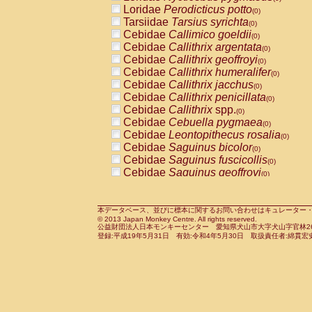
Pitheciidae
Callicebus cupreus
Loridae
Perodicticus potto
(0)
(0)
Pitheciidae
Callicebus donacophilus
Tarsiidae
Tarsius syrichta
(0
(0)
Pitheciidae
Callicebus moloch
Cebidae
Callimico goeldii
(0)
(0)
Pitheciidae
Callicebus torquatus
Cebidae
Callithrix argentata
(0)
(0)
Pitheciidae
Callicebus
spp.
Cebidae
Callithrix geoffroyi
(0)
(0)
Pitheciidae
Chiropotes satanas
Cebidae
Callithrix humeralifer
(0)
(0)
Pitheciidae
Pithecia monachus
Cebidae
Callithrix jacchus
(0)
(0)
Pitheciidae
Pithecia pithecia
Cebidae
Callithrix penicillata
(0)
(0)
Cercopithecidae
Cercocebus agilis
Cebidae
Callithrix
spp.
(0)
(0)
Cercopithecidae
Cercocebus galeritus
Cebidae
Cebuella pygmaea
(0)
Cercopithecidae
Cercocebus torquatu
Cebidae
Leontopithecus rosalia
(0)
Cercopithecidae
Cercocebus torquatus
Cebidae
Saguinus bicolor
(0)
Cercopithecidae
Cercocebus torquatu
Cebidae
Saguinus fuscicollis
(0)
Cercopithecidae
Cercocebus
hybrid
Cebidae
Saguinus geoffroyi
(0)
(0)
Cercopithecidae
Cercocebus
spp.
Cebidae
Saguinus imperator
(0)
(0)
Cercopithecidae
Lophocebus albigen
Cebidae
Saguinus labiatus
(0)
Cercopithecidae
Papio anubis
Cebidae
Saguinus leucopus
本データベース、並びに標本に関するお問い合わせはキュレーター・新宅勇太までお願い
(0)
(0)
© 2013 Japan Monkey Centre. All rights reserved.
Cercopithecidae
Papio cynocephalus
Cebidae
Saguinus midas
(
(0)
公益財団法人日本モンキーセンター 愛知県犬山市大字犬山字官林26番
Cercopithecidae
Papio hamadryas
Cebidae
Saguinus mystax
(0)
登録:平成19年5月31日 有効:令和4年5月30日 取扱責任者:綿貫宏
(0)
Cercopithecidae
Papio papio
Cebidae
Saguinus nigricollis
(0)
(0)
Cercopithecidae
Papio
spp.
Cebidae
Saguinus oedipus
(0)
(1)
Cercopithecidae
Mandrillus leucopha
Cebidae
Saguinus weddelli
(0)
Cercopithecidae
Mandrillus sphinx
Cebidae
Saguinus
spp.
(0)
(0)
Cercopithecidae
Theropithecus gelad
Cebidae
Aotus trivirgatus
(0)
Cercopithecidae
Macaca arctoides
Cebidae
Cebus albifrons
(0)
(0)