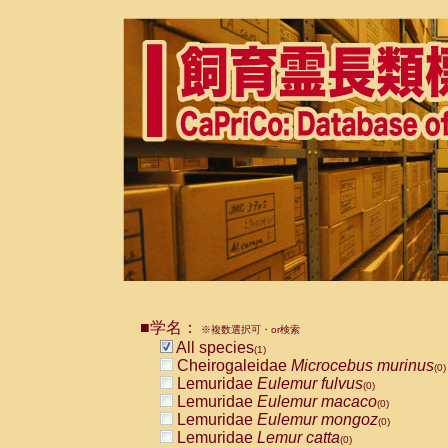
■学名：
※複数選択可・or検索
All species
(1)
Cheirogaleidae
Microcebus murinus
(0)
Lemuridae
Eulemur fulvus
(0)
Lemuridae
Eulemur macaco
(0)
Lemuridae
Eulemur mongoz
(0)
Lemuridae
Lemur catta
(0)