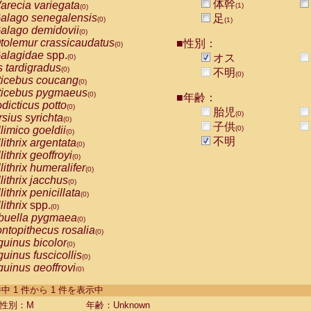
体幹
arecia variegata
(1)
(0)
alago senegalensis
足
(0)
(1)
alago demidovii
(0)
tolemur crassicaudatus
■性別：
(0)
alagidae
spp.
オス
(0)
s tardigradus
(0)
不明
(0)
ticebus coucang
(0)
ticebus pygmaeus
(0)
■年齢：
dicticus potto
(0)
胎児
(0)
rsius syrichta
(0)
子供
limico goeldii
(0)
(0)
不明
lithrix argentata
(0)
lithrix geoffroyi
(0)
lithrix humeralifer
(0)
lithrix jacchus
(0)
lithrix penicillata
(0)
lithrix
spp.
(0)
buella pygmaea
(0)
ntopithecus rosalia
(0)
uinus bicolor
(0)
uinus fuscicollis
(0)
uinus geoffroyi
(0)
uinus imperator
(0)
-1 件中 1 件から 1 件を表示中
uinus labiatus
(0)
guinus leucopus
性別：M
年齢：Unknown
(0)