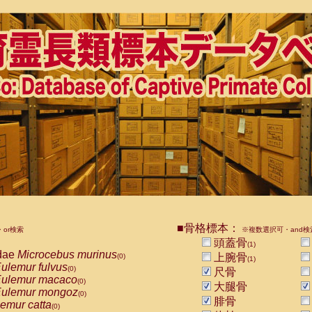
■骨格標本：
or検索
※複数選択可・and検
頭蓋骨
(1)
dae
Microcebus murinus
上腕骨
(0)
(1)
ulemur fulvus
(0)
尺骨
ulemur macaco
(0)
大腿骨
ulemur mongoz
(0)
腓骨
emur catta
(0)