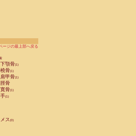
ページの最上部へ戻る
索
下顎骨
(1)
橈骨
(1)
肩甲骨
(1)
脛骨
寛骨
(1)
手
(1)
メス
(0)