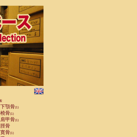
索
下顎骨
(1)
橈骨
(1)
肩甲骨
(1)
脛骨
寛骨
(1)