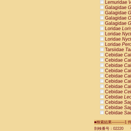
Lemuridae
V
Galagidae
G
Galagidae
G
Galagidae
O
Galagidae
G
Loridae
Lori
Loridae
Nyc
Loridae
Nyc
Loridae
Pero
Tarsiidae
Ta
Cebidae
Cal
Cebidae
Cal
Cebidae
Cal
Cebidae
Cal
Cebidae
Cal
Cebidae
Cal
Cebidae
Cal
Cebidae
Ce
Cebidae
Leo
Cebidae
Sag
Cebidae
Sag
Cebidae
Sag
Cebidae
Sag
■検索結果----------
Cebidae
Sag
Cebidae
Sa
剖検番号：02220