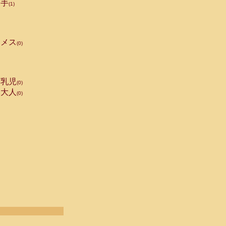
手
(1)
メス
(0)
乳児
(0)
大人
(0)