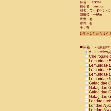
科名：Cebidae
Cebidae
Sa
種小名：
oedipus
Cebidae
Sa
和名：ワタボウシパ
Cebidae
Sag
頭蓋骨：一部無
Cebidae
Sa
尺骨：有
Cebidae
Sag
腓骨：有
Cebidae
Sa
手：有
Cebidae
Aot
Cebidae
Ceb
1 件中 1 件から 1 
Cebidae
Ceb
Cebidae
Ce
■学名：
Cebidae
Ceb
※複数選択可・
Cebidae
Ce
All species
(1)
Cebidae
Sai
Cheirogalei
Cebidae
Sai
Lemuridae
E
Atelidae
Alo
Lemuridae
E
Atelidae
Alo
Lemuridae
E
Atelidae
Alo
Lemuridae
L
Atelidae
Alo
Lemuridae
V
Atelidae
Ate
Galagidae
G
Atelidae
Ate
Galagidae
G
Atelidae
Ate
Galagidae
O
Atelidae
Ate
Galagidae
G
Atelidae
Lag
Loridae
Lori
Atelidae
Lag
Loridae
Nyc
Pitheciidae
Loridae
Nyc