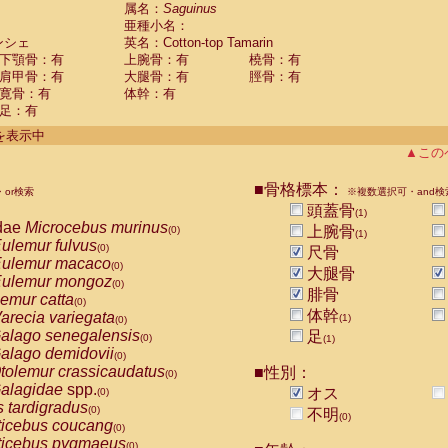
guinus midas
属名：
Saguinus
(0)
亜種小名：
guinus mystax
(0)
ンシェ
英名：Cotton-top Tamarin
uinus nigricollis
(0)
下顎骨：有
上腕骨：有
橈骨：有
guinus oedipus
(1)
肩甲骨：有
大腿骨：有
脛骨：有
uinus weddelli
(0)
寛骨：有
体幹：有
guinus
spp.
(0)
足：有
us trivirgatus
(0)
us albifrons
件を表示中
(0)
us apella
▲この
(0)
bus capucinus
(0)
us nigrivittatus
■骨格標本：
or検索
(0)
※複数選択可・and検
bus
spp.
頭蓋骨
(0)
(1)
miri boliviensis
dae
Microcebus murinus
(0)
上腕骨
(0)
(1)
miri sciureus
ulemur fulvus
(0)
(0)
尺骨
uatta caraya
ulemur macaco
(0)
(0)
大腿骨
uatta fusca
ulemur mongoz
(0)
(0)
腓骨
uatta seniculus
emur catta
(0)
(0)
uatta
spp.
体幹
arecia variegata
(0)
(1)
(0)
les belzebuth
alago senegalensis
足
(0)
(0)
(1)
les geoffroyi
alago demidovii
(0)
(0)
les paniscus
tolemur crassicaudatus
■性別：
(0)
(0)
les
spp.
alagidae
spp.
(0)
オス
(0)
othrix lagothricha
s tardigradus
(0)
(0)
不明
(0)
othrix lagothricha cana
ticebus coucang
(0)
(0)
Cacajao calvus rubicundus
ticebus pygmaeus
(0)
(0)