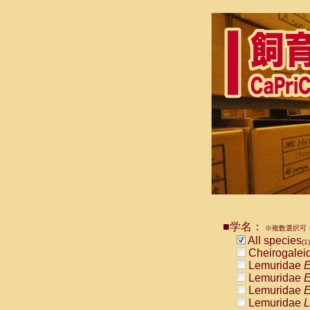
■学名：
※複数選択可・
All species
(1)
Cheirogalei
Lemuridae
E
Lemuridae
E
Lemuridae
E
Lemuridae
L