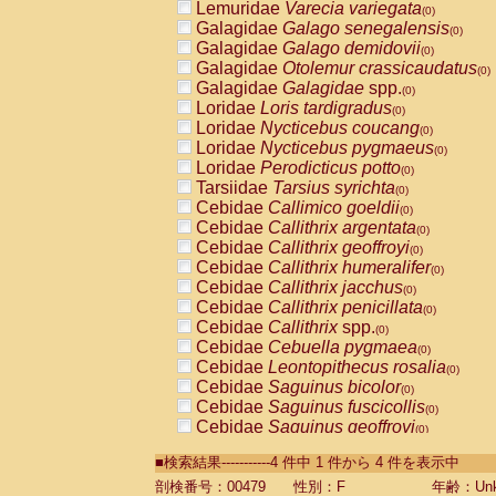
Lemuridae
Varecia variegata
(0)
Galagidae
Galago senegalensis
(0)
Galagidae
Galago demidovii
(0)
Galagidae
Otolemur crassicaudatus
(0)
Galagidae
Galagidae
spp.
(0)
Loridae
Loris tardigradus
(0)
Loridae
Nycticebus coucang
(0)
Loridae
Nycticebus pygmaeus
(0)
Loridae
Perodicticus potto
(0)
Tarsiidae
Tarsius syrichta
(0)
Cebidae
Callimico goeldii
(0)
Cebidae
Callithrix argentata
(0)
Cebidae
Callithrix geoffroyi
(0)
Cebidae
Callithrix humeralifer
(0)
Cebidae
Callithrix jacchus
(0)
Cebidae
Callithrix penicillata
(0)
Cebidae
Callithrix
spp.
(0)
Cebidae
Cebuella pygmaea
(0)
Cebidae
Leontopithecus rosalia
(0)
Cebidae
Saguinus bicolor
(0)
Cebidae
Saguinus fuscicollis
(0)
Cebidae
Saguinus geoffroyi
(0)
Cebidae
Saguinus imperator
(0)
■検索結果-----------4 件中 1 件から 4 件を表示中
Cebidae
Saguinus labiatus
(0)
Cebidae
Saguinus leucopus
剖検番号：00479
性別：F
年齢：Unk
(0)