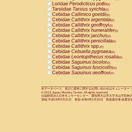
Loridae
Perodicticus potto
Cercopithecidae
Macaca assamensis
(0)
(
Tarsiidae
Tarsius syrichta
Cercopithecidae
Macaca brunnescen
(0)
Cebidae
Callimico goeldii
Cercopithecidae
Macaca cyclopis
(0)
(0)
Cebidae
Callithrix argentata
Cercopithecidae
Macaca fascicularis
(0)
(1
Cebidae
Callithrix geoffroyi
Cercopithecidae
Macaca fuscaca fusc
(0)
Cebidae
Callithrix humeralifer
Cercopithecidae
Macaca fuscata yaku
(0)
Cebidae
Callithrix jacchus
Cercopithecidae
Macaca fuscata
hybr
(0)
Cebidae
Callithrix penicillata
Cercopithecidae
Macaca maura
(0)
(0)
Cebidae
Callithrix
spp.
Cercopithecidae
Macaca mulatta
(0)
(1)
Cebidae
Cebuella pygmaea
Cercopithecidae
Macaca nemestrina
(0)
(0
Cebidae
Leontopithecus rosalia
Cercopithecidae
Macaca nigra
(0)
(0)
Cebidae
Saguinus bicolor
Cercopithecidae
Macaca radiata
(0)
(0)
Cebidae
Saguinus fuscicollis
Cercopithecidae
Macaca silenus
(0)
(0)
Cebidae
Saguinus geoffroyi
Cercopithecidae
Macaca sinica
(0)
(0)
Cebidae
Saguinus imperator
Cercopithecidae
Macaca sylvanus
(0)
(0)
Cebidae
Saguinus labiatus
Cercopithecidae
Macaca thibetana
(0)
(0)
Cebidae
Saguinus leucopus
Cercopithecidae
Macaca tonkeana
本データベース、並びに標本に関するお問い合わせはキュレーター・新宅勇太までお願い
(0)
(0)
© 2013 Japan Monkey Centre. All rights reserved.
Cebidae
Saguinus midas
Cercopithecidae
Macaca
hybrid
(0)
(0)
公益財団法人日本モンキーセンター 愛知県犬山市大字犬山字官林26番
Cebidae
Saguinus mystax
Cercopithecidae
Macaca
spp.
登録:平成19年5月31日 有効:令和4年5月30日 取扱責任者:綿貫宏
(0)
(0)
Cebidae
Saguinus nigricollis
Cercopithecidae
Allenopithecus nigrov
(1)
Cebidae
Saguinus oedipus
Cercopithecidae
Cercopithecus ascan
(0)
Cebidae
Saguinus weddelli
Cercopithecidae
Cercopithecus ascan
(0)
Cebidae
Saguinus
spp.
Cercopithecidae
Cercopithecus ceph
(0)
Cebidae
Aotus trivirgatus
Cercopithecidae
Cercopithecus diana
(0)
Cebidae
Cebus albifrons
Cercopithecidae
Cercopithecus hamly
(0)