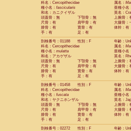
科名：Cercopithecidae
Cebidae
Saguinus midas
属名：
Ma
(0)
種小名：
fascicularis
亜種小名
Cebidae
Saguinus mystax
(0)
和名：カニクイザル
英名：Crab
Cebidae
Saguinus nigricollis
(1)
頭蓋骨：無
下顎骨：無
上腕骨：
Cebidae
Saguinus oedipus
(0)
尺骨：有
肩甲骨：有
大腿骨：
Cebidae
Saguinus weddelli
(0)
腓骨：有
寛骨：有
体幹：有
Cebidae
Saguinus
spp.
(0)
手：有
足：有
Cebidae
Aotus trivirgatus
(0)
Cebidae
Cebus albifrons
(0)
剖検番号：01188
性別：F
年齢：Unk
Cebidae
Cebus apella
科名：Cercopithecidae
(0)
属名：
Ma
Cebidae
Cebus capucinus
種小名：
mulatta
亜種小名
(0)
Cebidae
Cebus nigrivittatus
和名：アカゲザル
英名：Rhes
(0)
Cebidae
Cebus
spp.
頭蓋骨：無
下顎骨：無
上腕骨：
(0)
Cebidae
Saimiri boliviensis
尺骨：有
肩甲骨：有
大腿骨：
(0)
腓骨：有
Cebidae
Saimiri sciureus
寛骨：有
体幹：有
(0)
手：有
足：有
Atelidae
Alouatta caraya
(0)
Atelidae
Alouatta fusca
(0)
剖検番号：01458
性別：F
年齢：Unk
Atelidae
Alouatta seniculus
(0)
科名：Cercopithecidae
属名：
Ma
Atelidae
Alouatta
spp.
(0)
種小名：
fuscata
亜種小名
Atelidae
Ateles belzebuth
(0)
和名：ヤクニホンザル
英名：Japa
Atelidae
Ateles geoffroyi
(0)
頭蓋骨：無
下顎骨：無
上腕骨：
Atelidae
Ateles paniscus
(0)
尺骨：有
肩甲骨：有
大腿骨：
Atelidae
Ateles
spp.
腓骨：有
寛骨：有
(0)
体幹：有
Atelidae
Lagothrix lagothricha
手：有
足：有
(0)
Atelidae
Lagothrix lagothricha cana
(0)
剖検番号：02272
性別：F
年齢：Unk
Pitheciidae
Cacajao calvus rubicundu