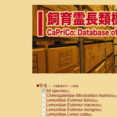
■学名：
※複数選択可・or検索
All species
(4)
Cheirogaleidae
Microcebus murinus
(0)
Lemuridae
Eulemur fulvus
(0)
Lemuridae
Eulemur macaco
(0)
Lemuridae
Eulemur mongoz
(0)
Lemuridae
Lemur catta
(0)