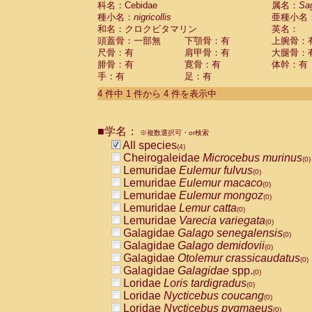
科名：Cebidae
属名：
Sa
Pitheciidae
Callicebus cupreus
(0)
種小名：
nigricollis
亜種小名
Pitheciidae
Callicebus donacophilus
(0
和名：クロクビタマリン
英名：
Pitheciidae
Callicebus moloch
(0)
頭蓋骨：一部無
下顎骨：有
上腕骨：
Pitheciidae
Callicebus torquatus
(0)
尺骨：有
肩甲骨：有
大腿骨：
Pitheciidae
Callicebus
spp.
(0)
腓骨：有
寛骨：有
体幹：有
Pitheciidae
Chiropotes satanas
(0)
手：有
足：有
Pitheciidae
Pithecia monachus
(0)
4 件中 1 件から 4 件を表示中
Pitheciidae
Pithecia pithecia
(0)
Cercopithecidae
Cercocebus agilis
(0)
Cercopithecidae
Cercocebus galeritus
■学名：
Cercopithecidae
Cercocebus torquatu
※複数選択可・or検索
All species
Cercopithecidae
Cercocebus torquatus
(4)
Cheirogaleidae
Microcebus murinus
Cercopithecidae
Cercocebus torquatu
(0)
Lemuridae
Eulemur fulvus
Cercopithecidae
Cercocebus
hybrid
(0)
(0)
Lemuridae
Eulemur macaco
Cercopithecidae
Cercocebus
spp.
(0)
(0)
Lemuridae
Eulemur mongoz
Cercopithecidae
Lophocebus albigen
(0)
Lemuridae
Lemur catta
Cercopithecidae
Papio anubis
(0)
(0)
Lemuridae
Varecia variegata
Cercopithecidae
Papio cynocephalus
(0)
(
Galagidae
Galago senegalensis
Cercopithecidae
Papio hamadryas
(0)
(0)
Galagidae
Galago demidovii
Cercopithecidae
Papio papio
(0)
(0)
Galagidae
Otolemur crassicaudatus
Cercopithecidae
Papio
spp.
(0)
(0)
Galagidae
Galagidae
spp.
Cercopithecidae
Mandrillus leucopha
(0)
Loridae
Loris tardigradus
Cercopithecidae
Mandrillus sphinx
(0)
(0)
Loridae
Nycticebus coucang
Cercopithecidae
Theropithecus gelad
(0)
Loridae
Nycticebus pygmaeus
Cercopithecidae
Macaca arctoides
(0)
(0)