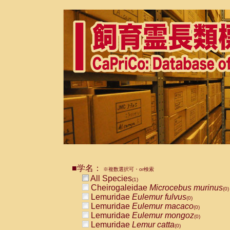
■学名：
※複数選択可・or検索
All Species
(1)
Cheirogaleidae
Microcebus murinus
(0)
Lemuridae
Eulemur fulvus
(0)
Lemuridae
Eulemur macaco
(0)
Lemuridae
Eulemur mongoz
(0)
Lemuridae
Lemur catta
(0)