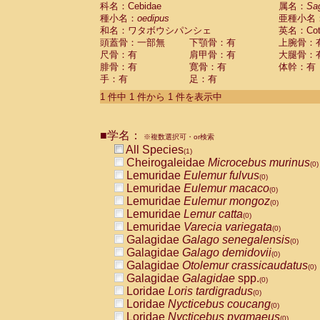
科名：Cebidae
Cebidae
Saguinus midas
属名：
Sa
(0)
種小名：
oedipus
亜種小名
Cebidae
Saguinus mystax
(0)
和名：ワタボウシパンシェ
英名：Cotto
Cebidae
Saguinus nigricollis
(0)
頭蓋骨：一部無
下顎骨：有
上腕骨：
Cebidae
Saguinus oedipus
(1)
尺骨：有
肩甲骨：有
大腿骨：
Cebidae
Saguinus weddelli
(0)
腓骨：有
寛骨：有
体幹：有
Cebidae
Saguinus
spp.
(0)
手：有
足：有
Cebidae
Aotus trivirgatus
(0)
Cebidae
Cebus albifrons
1 件中 1 件から 1 件を表示中
(0)
Cebidae
Cebus apella
(0)
Cebidae
Cebus capucinus
(0)
■学名：
Cebidae
Cebus nigrivittatus
※複数選択可・or検索
(0)
Cebidae
Cebus
spp.
All Species
(0)
(1)
Cebidae
Saimiri boliviensis
Cheirogaleidae
Microcebus murinus
(0)
(0)
Cebidae
Saimiri sciureus
Lemuridae
Eulemur fulvus
(0)
(0)
Atelidae
Alouatta caraya
Lemuridae
Eulemur macaco
(0)
(0)
Atelidae
Alouatta fusca
Lemuridae
Eulemur mongoz
(0)
(0)
Atelidae
Alouatta seniculus
Lemuridae
Lemur catta
(0)
(0)
Atelidae
Alouatta
spp.
Lemuridae
Varecia variegata
(0)
(0)
Atelidae
Ateles belzebuth
Galagidae
Galago senegalensis
(0)
(0)
Atelidae
Ateles geoffroyi
Galagidae
Galago demidovii
(0)
(0)
Atelidae
Ateles paniscus
Galagidae
Otolemur crassicaudatus
(0)
(0)
Atelidae
Ateles
spp.
Galagidae
Galagidae
spp.
(0)
(0)
Atelidae
Lagothrix lagothricha
Loridae
Loris tardigradus
(0)
(0)
Atelidae
Lagothrix lagothricha cana
Loridae
Nycticebus coucang
(0)
(0)
Pitheciidae
Cacajao calvus rubicundu
Loridae
Nycticebus pygmaeus
(0)