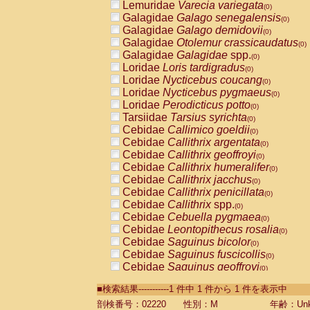
Lemuridae
Varecia variegata
(0)
Galagidae
Galago senegalensis
(0)
Galagidae
Galago demidovii
(0)
Galagidae
Otolemur crassicaudatus
(0)
Galagidae
Galagidae
spp.
(0)
Loridae
Loris tardigradus
(0)
Loridae
Nycticebus coucang
(0)
Loridae
Nycticebus pygmaeus
(0)
Loridae
Perodicticus potto
(0)
Tarsiidae
Tarsius syrichta
(0)
Cebidae
Callimico goeldii
(0)
Cebidae
Callithrix argentata
(0)
Cebidae
Callithrix geoffroyi
(0)
Cebidae
Callithrix humeralifer
(0)
Cebidae
Callithrix jacchus
(0)
Cebidae
Callithrix penicillata
(0)
Cebidae
Callithrix
spp.
(0)
Cebidae
Cebuella pygmaea
(0)
Cebidae
Leontopithecus rosalia
(0)
Cebidae
Saguinus bicolor
(0)
Cebidae
Saguinus fuscicollis
(0)
Cebidae
Saguinus geoffroyi
(0)
Cebidae
Saguinus imperator
(0)
■検索結果-----------1 件中 1 件から 1 件を表示中
Cebidae
Saguinus labiatus
(0)
Cebidae
Saguinus leucopus
剖検番号：02220
性別：M
年齢：Unk
(0)