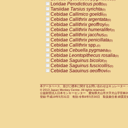
Pitheciidae
Callicebus cupreus
Loridae
Perodicticus potto
(0)
(0)
Pitheciidae
Callicebus donacophilus
Tarsiidae
Tarsius syrichta
(0
(0)
Pitheciidae
Callicebus moloch
Cebidae
Callimico goeldii
(0)
(0)
Pitheciidae
Callicebus torquatus
Cebidae
Callithrix argentata
(0)
(0)
Pitheciidae
Callicebus
spp.
Cebidae
Callithrix geoffroyi
(0)
(0)
Pitheciidae
Chiropotes satanas
Cebidae
Callithrix humeralifer
(0)
(0)
Pitheciidae
Pithecia monachus
Cebidae
Callithrix jacchus
(0)
(0)
Pitheciidae
Pithecia pithecia
Cebidae
Callithrix penicillata
(0)
(0)
Cercopithecidae
Cercocebus agilis
Cebidae
Callithrix
spp.
(0)
(0)
Cercopithecidae
Cercocebus galeritus
Cebidae
Cebuella pygmaea
(0)
Cercopithecidae
Cercocebus torquatu
Cebidae
Leontopithecus rosalia
(0)
Cercopithecidae
Cercocebus torquatus
Cebidae
Saguinus bicolor
(0)
Cercopithecidae
Cercocebus torquatu
Cebidae
Saguinus fuscicollis
(0)
Cercopithecidae
Cercocebus
hybrid
Cebidae
Saguinus geoffroyi
(0)
(0)
Cercopithecidae
Cercocebus
spp.
Cebidae
Saguinus imperator
(0)
(0)
Cercopithecidae
Lophocebus albigen
Cebidae
Saguinus labiatus
(0)
Cercopithecidae
Papio anubis
Cebidae
Saguinus leucopus
本データベース、並びに標本に関するお問い合わせはキュレーター・新宅勇太までお願い
(0)
(0)
© 2013 Japan Monkey Centre. All rights reserved.
Cercopithecidae
Papio cynocephalus
Cebidae
Saguinus midas
(
(0)
公益財団法人日本モンキーセンター 愛知県犬山市大字犬山字官林26番
Cercopithecidae
Papio hamadryas
Cebidae
Saguinus mystax
(0)
登録:平成19年5月31日 有効:令和4年5月30日 取扱責任者:綿貫宏
(0)
Cercopithecidae
Papio papio
Cebidae
Saguinus nigricollis
(0)
(0)
Cercopithecidae
Papio
spp.
Cebidae
Saguinus oedipus
(0)
(1)
Cercopithecidae
Mandrillus leucopha
Cebidae
Saguinus weddelli
(0)
Cercopithecidae
Mandrillus sphinx
Cebidae
Saguinus
spp.
(0)
(0)
Cercopithecidae
Theropithecus gelad
Cebidae
Aotus trivirgatus
(0)
Cercopithecidae
Macaca arctoides
Cebidae
Cebus albifrons
(0)
(0)