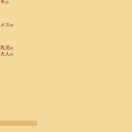
手
(1)
メス
(0)
乳児
(0)
大人
(0)