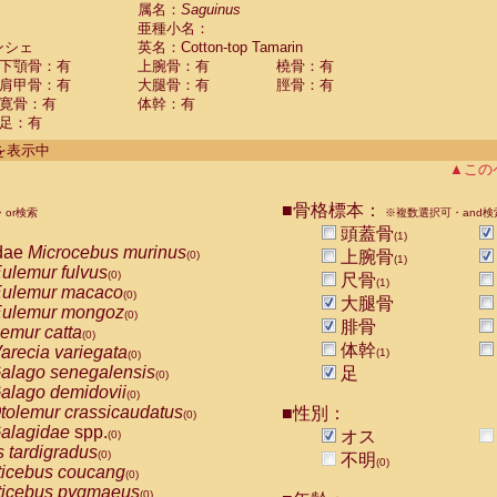
guinus midas
属名：
Saguinus
(0)
亜種小名：
guinus mystax
(0)
ンシェ
英名：Cotton-top Tamarin
uinus nigricollis
(0)
下顎骨：有
上腕骨：有
橈骨：有
guinus oedipus
(1)
肩甲骨：有
大腿骨：有
脛骨：有
uinus weddelli
(0)
寛骨：有
体幹：有
guinus
spp.
(0)
足：有
us trivirgatus
(0)
us albifrons
件を表示中
(0)
us apella
▲この
(0)
bus capucinus
(0)
us nigrivittatus
■骨格標本：
or検索
(0)
※複数選択可・and検
bus
spp.
頭蓋骨
(0)
(1)
miri boliviensis
dae
Microcebus murinus
(0)
上腕骨
(0)
(1)
miri sciureus
ulemur fulvus
(0)
(0)
尺骨
(1)
uatta caraya
ulemur macaco
(0)
(0)
大腿骨
uatta fusca
ulemur mongoz
(0)
(0)
腓骨
uatta seniculus
emur catta
(0)
(0)
uatta
spp.
体幹
arecia variegata
(0)
(1)
(0)
les belzebuth
alago senegalensis
足
(0)
(0)
les geoffroyi
alago demidovii
(0)
(0)
les paniscus
tolemur crassicaudatus
■性別：
(0)
(0)
les
spp.
alagidae
spp.
(0)
オス
(0)
othrix lagothricha
s tardigradus
(0)
(0)
不明
(0)
othrix lagothricha cana
ticebus coucang
(0)
(0)
Cacajao calvus rubicundus
ticebus pygmaeus
(0)
(0)