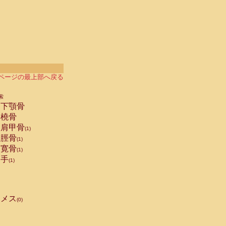
ページの最上部へ戻る
索
下顎骨
橈骨
肩甲骨
(1)
脛骨
(1)
寛骨
(1)
手
(1)
メス
(0)