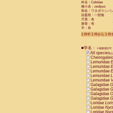
科名：Cebidae
Cebidae
Sa
種小名：
oedipus
Cebidae
Sa
和名：ワタボウシパ
Cebidae
Sag
頭蓋骨：一部無
Cebidae
Sa
尺骨：有
Cebidae
Sag
腓骨：有
Cebidae
Sa
手：有
Cebidae
Aot
Cebidae
Ceb
1 件中 1 件から 1 
Cebidae
Ceb
Cebidae
Ce
■学名：
Cebidae
Ceb
※複数選択可・
Cebidae
Ce
All species
(1)
Cebidae
Sai
Cheirogalei
Cebidae
Sai
Lemuridae
E
Atelidae
Alo
Lemuridae
E
Atelidae
Alo
Lemuridae
E
Atelidae
Alo
Lemuridae
L
Atelidae
Alo
Lemuridae
V
Atelidae
Ate
Galagidae
G
Atelidae
Ate
Galagidae
G
Atelidae
Ate
Galagidae
O
Atelidae
Ate
Galagidae
G
Atelidae
Lag
Loridae
Lori
Atelidae
Lag
Loridae
Nyc
Pitheciidae
Loridae
Nyc