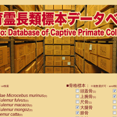
■骨格標本：
or検索
※複数選択可・and検
頭蓋骨
(1)
dae
Microcebus murinus
上腕骨
(0)
(1)
ulemur fulvus
(0)
尺骨
(1)
ulemur macaco
(0)
大腿骨
ulemur mongoz
(0)
腓骨
emur catta
(0)