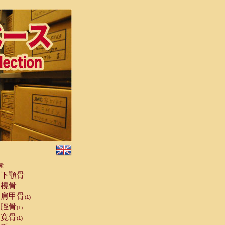
索
下顎骨
橈骨
肩甲骨
(1)
脛骨
(1)
寛骨
(1)