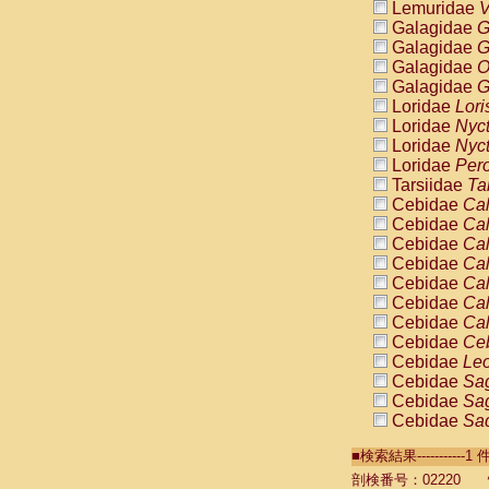
Lemuridae
V
Galagidae
G
Galagidae
G
Galagidae
O
Galagidae
G
Loridae
Lori
Loridae
Nyc
Loridae
Nyc
Loridae
Pero
Tarsiidae
Ta
Cebidae
Cal
Cebidae
Cal
Cebidae
Cal
Cebidae
Cal
Cebidae
Cal
Cebidae
Cal
Cebidae
Cal
Cebidae
Ce
Cebidae
Leo
Cebidae
Sag
Cebidae
Sag
Cebidae
Sag
Cebidae
Sag
■検索結果----------
Cebidae
Sag
Cebidae
Sa
剖検番号：02220