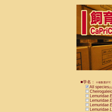
■学名：
※複数選択可・
All species
(1)
Cheirogalei
Lemuridae
E
Lemuridae
E
Lemuridae
E
Lemuridae
L