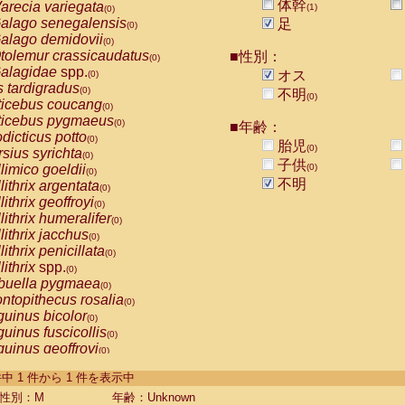
体幹
arecia variegata
(1)
(0)
alago senegalensis
足
(0)
alago demidovii
(0)
tolemur crassicaudatus
■性別：
(0)
alagidae
spp.
オス
(0)
s tardigradus
(0)
不明
(0)
ticebus coucang
(0)
ticebus pygmaeus
(0)
■年齢：
dicticus potto
(0)
胎児
(0)
rsius syrichta
(0)
子供
limico goeldii
(0)
(0)
不明
lithrix argentata
(0)
lithrix geoffroyi
(0)
lithrix humeralifer
(0)
lithrix jacchus
(0)
lithrix penicillata
(0)
lithrix
spp.
(0)
buella pygmaea
(0)
ntopithecus rosalia
(0)
uinus bicolor
(0)
uinus fuscicollis
(0)
uinus geoffroyi
(0)
uinus imperator
(0)
-1 件中 1 件から 1 件を表示中
uinus labiatus
(0)
guinus leucopus
性別：M
年齢：Unknown
(0)