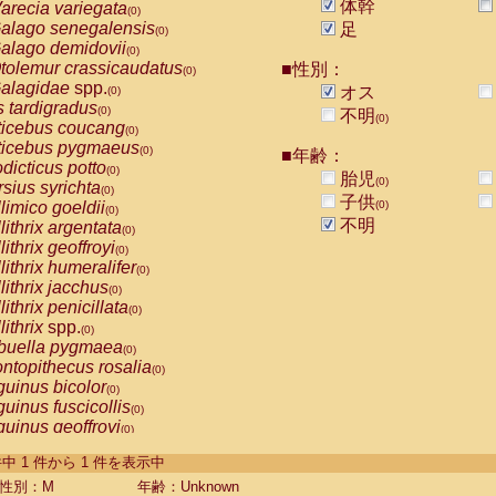
体幹
arecia variegata
(0)
alago senegalensis
足
(0)
alago demidovii
(0)
tolemur crassicaudatus
■性別：
(0)
alagidae
spp.
オス
(0)
s tardigradus
(0)
不明
(0)
ticebus coucang
(0)
ticebus pygmaeus
(0)
■年齢：
dicticus potto
(0)
胎児
(0)
rsius syrichta
(0)
子供
limico goeldii
(0)
(0)
不明
lithrix argentata
(0)
lithrix geoffroyi
(0)
lithrix humeralifer
(0)
lithrix jacchus
(0)
lithrix penicillata
(0)
lithrix
spp.
(0)
buella pygmaea
(0)
ntopithecus rosalia
(0)
uinus bicolor
(0)
uinus fuscicollis
(0)
uinus geoffroyi
(0)
uinus imperator
(0)
-1 件中 1 件から 1 件を表示中
uinus labiatus
(0)
guinus leucopus
性別：M
年齢：Unknown
(0)