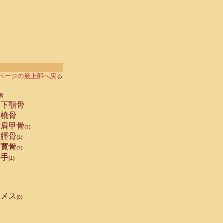
ページの最上部へ戻る
索
下顎骨
橈骨
肩甲骨
(1)
脛骨
(1)
寛骨
(1)
手
(1)
メス
(0)