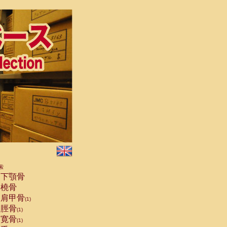
索
下顎骨
橈骨
肩甲骨
(1)
脛骨
(1)
寛骨
(1)