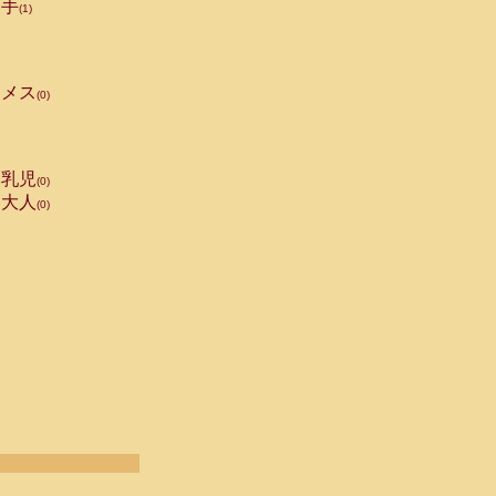
手
(1)
メス
(0)
乳児
(0)
大人
(0)