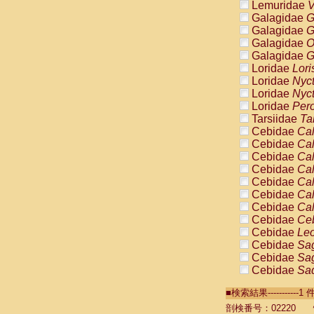
Lemuridae
V
Galagidae
G
Galagidae
G
Galagidae
O
Galagidae
G
Loridae
Lori
Loridae
Nyc
Loridae
Nyc
Loridae
Pero
Tarsiidae
Ta
Cebidae
Cal
Cebidae
Cal
Cebidae
Cal
Cebidae
Cal
Cebidae
Cal
Cebidae
Cal
Cebidae
Cal
Cebidae
Ce
Cebidae
Leo
Cebidae
Sag
Cebidae
Sag
Cebidae
Sag
Cebidae
Sag
■検索結果----------
Cebidae
Sag
Cebidae
Sa
剖検番号：02220