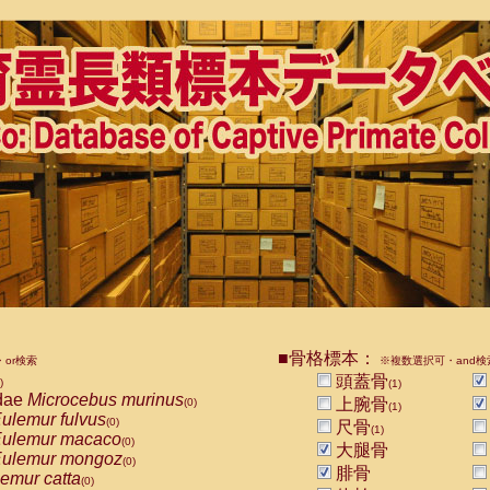
■骨格標本：
or検索
※複数選択可・and検
頭蓋骨
)
(1)
dae
Microcebus murinus
上腕骨
(0)
(1)
ulemur fulvus
(0)
尺骨
(1)
ulemur macaco
(0)
大腿骨
ulemur mongoz
(0)
腓骨
emur catta
(0)