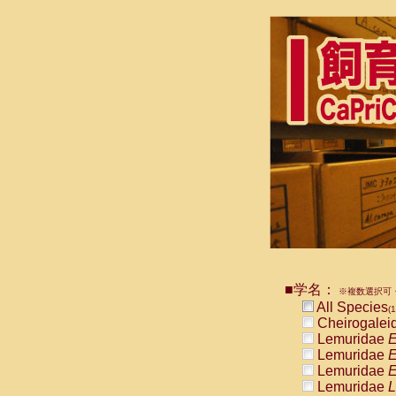
■学名：
※複数選択可・
All Species
(1
Cheirogalei
Lemuridae
E
Lemuridae
E
Lemuridae
E
Lemuridae
L