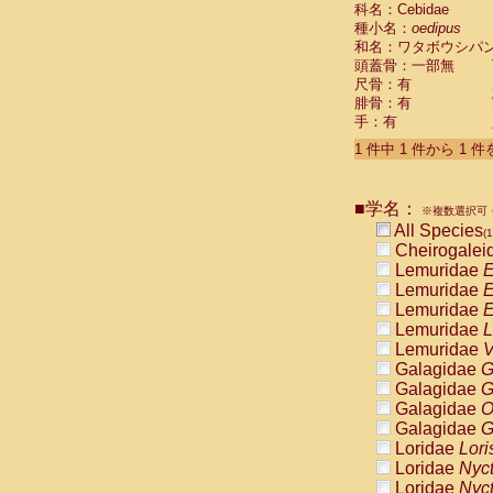
科名：Cebidae
Cebidae
Sa
種小名：
oedipus
Cebidae
Sa
和名：ワタボウシパ
Cebidae
Sag
頭蓋骨：一部無
Cebidae
Sa
尺骨：有
Cebidae
Sag
腓骨：有
Cebidae
Sa
手：有
Cebidae
Aot
Cebidae
Ceb
1 件中 1 件から 1 
Cebidae
Ceb
Cebidae
Ce
■学名：
Cebidae
Ceb
※複数選択可・
Cebidae
Ce
All Species
(1
Cebidae
Sai
Cheirogalei
Cebidae
Sai
Lemuridae
E
Atelidae
Alo
Lemuridae
E
Atelidae
Alo
Lemuridae
E
Atelidae
Alo
Lemuridae
L
Atelidae
Alo
Lemuridae
V
Atelidae
Ate
Galagidae
G
Atelidae
Ate
Galagidae
G
Atelidae
Ate
Galagidae
O
Atelidae
Ate
Galagidae
G
Atelidae
Lag
Loridae
Lori
Atelidae
Lag
Loridae
Nyc
Pitheciidae
Loridae
Nyc