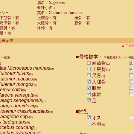
guinus midas
属名：
Saguinus
(0)
亜種小名：
guinus mystax
(0)
ンシェ
英名：Cotton-top Tamarin
uinus nigricollis
(0)
下顎骨：有
上腕骨：有
橈骨：有
guinus oedipus
(1)
肩甲骨：有
大腿骨：有
脛骨：有
uinus weddelli
(0)
寛骨：有
体幹：有
guinus
spp.
(0)
足：有
us trivirgatus
(0)
us albifrons
件を表示中
(0)
us apella
▲この
(0)
bus capucinus
(0)
us nigrivittatus
■骨格標本：
or検索
(0)
※複数選択可・and検
bus
spp.
頭蓋骨
(0)
)
(1)
miri boliviensis
dae
Microcebus murinus
(0)
上腕骨
(0)
(1)
miri sciureus
ulemur fulvus
(0)
(0)
尺骨
(1)
uatta caraya
ulemur macaco
(0)
(0)
大腿骨
uatta fusca
ulemur mongoz
(0)
(0)
腓骨
uatta seniculus
emur catta
(0)
(0)
uatta
spp.
体幹
arecia variegata
(0)
(0)
les belzebuth
alago senegalensis
足
(0)
(0)
les geoffroyi
alago demidovii
(0)
(0)
les paniscus
tolemur crassicaudatus
■性別：
(0)
(0)
les
spp.
alagidae
spp.
(0)
オス
(0)
othrix lagothricha
s tardigradus
(0)
(0)
不明
(0)
othrix lagothricha cana
ticebus coucang
(0)
(0)
Cacajao calvus rubicundus
ticebus pygmaeus
(0)
(0)