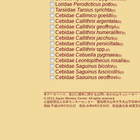
Pitheciidae
Callicebus cupreus
Loridae
Perodicticus potto
(0)
(0)
Pitheciidae
Callicebus donacophilus
Tarsiidae
Tarsius syrichta
(0
(0)
Pitheciidae
Callicebus moloch
Cebidae
Callimico goeldii
(0)
(0)
Pitheciidae
Callicebus torquatus
Cebidae
Callithrix argentata
(0)
(0)
Pitheciidae
Callicebus
spp.
Cebidae
Callithrix geoffroyi
(0)
(0)
Pitheciidae
Chiropotes satanas
Cebidae
Callithrix humeralifer
(0)
(0)
Pitheciidae
Pithecia monachus
Cebidae
Callithrix jacchus
(0)
(0)
Pitheciidae
Pithecia pithecia
Cebidae
Callithrix penicillata
(0)
(0)
Cercopithecidae
Cercocebus agilis
Cebidae
Callithrix
spp.
(0)
(0)
Cercopithecidae
Cercocebus galeritus
Cebidae
Cebuella pygmaea
(0)
Cercopithecidae
Cercocebus torquatu
Cebidae
Leontopithecus rosalia
(0)
Cercopithecidae
Cercocebus torquatus
Cebidae
Saguinus bicolor
(0)
Cercopithecidae
Cercocebus torquatu
Cebidae
Saguinus fuscicollis
(0)
Cercopithecidae
Cercocebus
hybrid
Cebidae
Saguinus geoffroyi
(0)
(0)
Cercopithecidae
Cercocebus
spp.
Cebidae
Saguinus imperator
(0)
(0)
Cercopithecidae
Lophocebus albigen
Cebidae
Saguinus labiatus
(0)
Cercopithecidae
Papio anubis
Cebidae
Saguinus leucopus
本データベース、並びに標本に関するお問い合わせはキュレーター・新宅勇太までお願い
(0)
(0)
© 2013 Japan Monkey Centre. All rights reserved.
Cercopithecidae
Papio cynocephalus
Cebidae
Saguinus midas
(
(0)
公益財団法人日本モンキーセンター 愛知県犬山市大字犬山字官林26番
Cercopithecidae
Papio hamadryas
Cebidae
Saguinus mystax
(0)
登録:平成19年5月31日 有効:令和4年5月30日 取扱責任者:綿貫宏
(0)
Cercopithecidae
Papio papio
Cebidae
Saguinus nigricollis
(0)
(0)
Cercopithecidae
Papio
spp.
Cebidae
Saguinus oedipus
(0)
(1)
Cercopithecidae
Mandrillus leucopha
Cebidae
Saguinus weddelli
(0)
Cercopithecidae
Mandrillus sphinx
Cebidae
Saguinus
spp.
(0)
(0)
Cercopithecidae
Theropithecus gelad
Cebidae
Aotus trivirgatus
(0)
Cercopithecidae
Macaca arctoides
Cebidae
Cebus albifrons
(0)
(0)