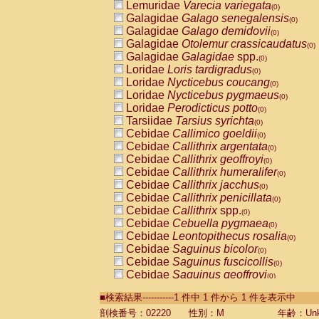
Lemuridae
Varecia variegata
(0)
Galagidae
Galago senegalensis
(0)
Galagidae
Galago demidovii
(0)
Galagidae
Otolemur crassicaudatus
(0)
Galagidae
Galagidae
spp.
(0)
Loridae
Loris tardigradus
(0)
Loridae
Nycticebus coucang
(0)
Loridae
Nycticebus pygmaeus
(0)
Loridae
Perodicticus potto
(0)
Tarsiidae
Tarsius syrichta
(0)
Cebidae
Callimico goeldii
(0)
Cebidae
Callithrix argentata
(0)
Cebidae
Callithrix geoffroyi
(0)
Cebidae
Callithrix humeralifer
(0)
Cebidae
Callithrix jacchus
(0)
Cebidae
Callithrix penicillata
(0)
Cebidae
Callithrix
spp.
(0)
Cebidae
Cebuella pygmaea
(0)
Cebidae
Leontopithecus rosalia
(0)
Cebidae
Saguinus bicolor
(0)
Cebidae
Saguinus fuscicollis
(0)
Cebidae
Saguinus geoffroyi
(0)
Cebidae
Saguinus imperator
(0)
■検索結果-----------1 件中 1 件から 1 件を表示中
Cebidae
Saguinus labiatus
(0)
Cebidae
Saguinus leucopus
剖検番号：02220
性別：M
年齢：Unk
(0)