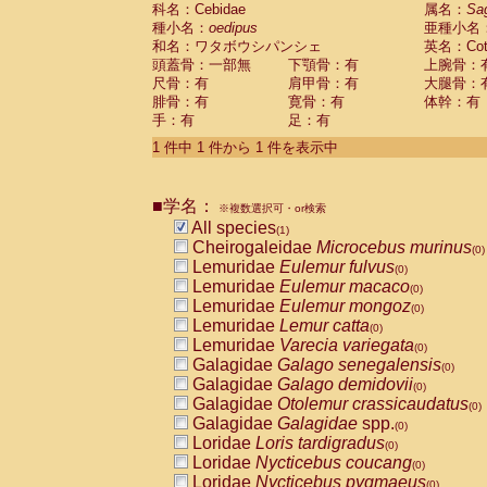
科名：Cebidae
Cebidae
Saguinus midas
属名：
Sa
(0)
種小名：
oedipus
亜種小名
Cebidae
Saguinus mystax
(0)
和名：ワタボウシパンシェ
英名：Cotto
Cebidae
Saguinus nigricollis
(0)
頭蓋骨：一部無
下顎骨：有
上腕骨：
Cebidae
Saguinus oedipus
(1)
尺骨：有
肩甲骨：有
大腿骨：
Cebidae
Saguinus weddelli
(0)
腓骨：有
寛骨：有
体幹：有
Cebidae
Saguinus
spp.
(0)
手：有
足：有
Cebidae
Aotus trivirgatus
(0)
Cebidae
Cebus albifrons
1 件中 1 件から 1 件を表示中
(0)
Cebidae
Cebus apella
(0)
Cebidae
Cebus capucinus
(0)
■学名：
Cebidae
Cebus nigrivittatus
※複数選択可・or検索
(0)
Cebidae
Cebus
spp.
All species
(0)
(1)
Cebidae
Saimiri boliviensis
Cheirogaleidae
Microcebus murinus
(0)
(0)
Cebidae
Saimiri sciureus
Lemuridae
Eulemur fulvus
(0)
(0)
Atelidae
Alouatta caraya
Lemuridae
Eulemur macaco
(0)
(0)
Atelidae
Alouatta fusca
Lemuridae
Eulemur mongoz
(0)
(0)
Atelidae
Alouatta seniculus
Lemuridae
Lemur catta
(0)
(0)
Atelidae
Alouatta
spp.
Lemuridae
Varecia variegata
(0)
(0)
Atelidae
Ateles belzebuth
Galagidae
Galago senegalensis
(0)
(0)
Atelidae
Ateles geoffroyi
Galagidae
Galago demidovii
(0)
(0)
Atelidae
Ateles paniscus
Galagidae
Otolemur crassicaudatus
(0)
(0)
Atelidae
Ateles
spp.
Galagidae
Galagidae
spp.
(0)
(0)
Atelidae
Lagothrix lagothricha
Loridae
Loris tardigradus
(0)
(0)
Atelidae
Lagothrix lagothricha cana
Loridae
Nycticebus coucang
(0)
(0)
Pitheciidae
Cacajao calvus rubicundu
Loridae
Nycticebus pygmaeus
(0)