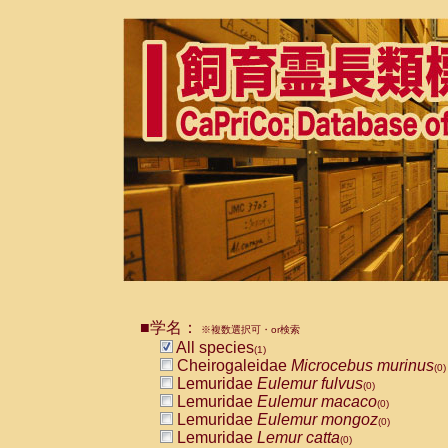
■学名：
※複数選択可・or検索
All species
(1)
Cheirogaleidae
Microcebus murinus
(0)
Lemuridae
Eulemur fulvus
(0)
Lemuridae
Eulemur macaco
(0)
Lemuridae
Eulemur mongoz
(0)
Lemuridae
Lemur catta
(0)