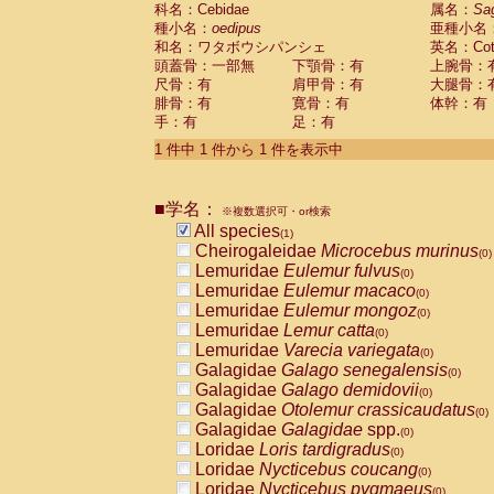
科名：Cebidae
Cebidae
Saguinus midas
属名：
Sa
(0)
種小名：
oedipus
亜種小名
Cebidae
Saguinus mystax
(0)
和名：ワタボウシパンシェ
英名：Cotto
Cebidae
Saguinus nigricollis
(0)
頭蓋骨：一部無
下顎骨：有
上腕骨：
Cebidae
Saguinus oedipus
(1)
尺骨：有
肩甲骨：有
大腿骨：
Cebidae
Saguinus weddelli
(0)
腓骨：有
寛骨：有
体幹：有
Cebidae
Saguinus
spp.
(0)
手：有
足：有
Cebidae
Aotus trivirgatus
(0)
Cebidae
Cebus albifrons
1 件中 1 件から 1 件を表示中
(0)
Cebidae
Cebus apella
(0)
Cebidae
Cebus capucinus
(0)
■学名：
Cebidae
Cebus nigrivittatus
※複数選択可・or検索
(0)
Cebidae
Cebus
spp.
All species
(0)
(1)
Cebidae
Saimiri boliviensis
Cheirogaleidae
Microcebus murinus
(0)
(0)
Cebidae
Saimiri sciureus
Lemuridae
Eulemur fulvus
(0)
(0)
Atelidae
Alouatta caraya
Lemuridae
Eulemur macaco
(0)
(0)
Atelidae
Alouatta fusca
Lemuridae
Eulemur mongoz
(0)
(0)
Atelidae
Alouatta seniculus
Lemuridae
Lemur catta
(0)
(0)
Atelidae
Alouatta
spp.
Lemuridae
Varecia variegata
(0)
(0)
Atelidae
Ateles belzebuth
Galagidae
Galago senegalensis
(0)
(0)
Atelidae
Ateles geoffroyi
Galagidae
Galago demidovii
(0)
(0)
Atelidae
Ateles paniscus
Galagidae
Otolemur crassicaudatus
(0)
(0)
Atelidae
Ateles
spp.
Galagidae
Galagidae
spp.
(0)
(0)
Atelidae
Lagothrix lagothricha
Loridae
Loris tardigradus
(0)
(0)
Atelidae
Lagothrix lagothricha cana
Loridae
Nycticebus coucang
(0)
(0)
Pitheciidae
Cacajao calvus rubicundu
Loridae
Nycticebus pygmaeus
(0)