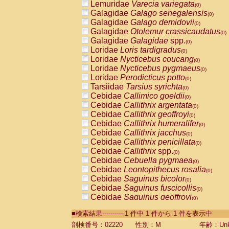
Lemuridae
Varecia variegata
(0)
Galagidae
Galago senegalensis
(0)
Galagidae
Galago demidovii
(0)
Galagidae
Otolemur crassicaudatus
(0)
Galagidae
Galagidae
spp.
(0)
Loridae
Loris tardigradus
(0)
Loridae
Nycticebus coucang
(0)
Loridae
Nycticebus pygmaeus
(0)
Loridae
Perodicticus potto
(0)
Tarsiidae
Tarsius syrichta
(0)
Cebidae
Callimico goeldii
(0)
Cebidae
Callithrix argentata
(0)
Cebidae
Callithrix geoffroyi
(0)
Cebidae
Callithrix humeralifer
(0)
Cebidae
Callithrix jacchus
(0)
Cebidae
Callithrix penicillata
(0)
Cebidae
Callithrix
spp.
(0)
Cebidae
Cebuella pygmaea
(0)
Cebidae
Leontopithecus rosalia
(0)
Cebidae
Saguinus bicolor
(0)
Cebidae
Saguinus fuscicollis
(0)
Cebidae
Saguinus geoffroyi
(0)
Cebidae
Saguinus imperator
(0)
■検索結果-----------1 件中 1 件から 1 件を表示中
Cebidae
Saguinus labiatus
(0)
Cebidae
Saguinus leucopus
剖検番号：02220
性別：M
年齢：Unk
(0)