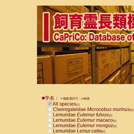
■学名：
※複数選択可・or検索
All species
(1)
Cheirogaleidae
Microcebus murinus
(0)
Lemuridae
Eulemur fulvus
(0)
Lemuridae
Eulemur macaco
(0)
Lemuridae
Eulemur mongoz
(0)
Lemuridae
Lemur catta
(0)