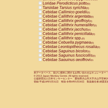
Pitheciidae
Callicebus cupreus
Loridae
Perodicticus potto
(0)
(0)
Pitheciidae
Callicebus donacophilus
Tarsiidae
Tarsius syrichta
(0
(0)
Pitheciidae
Callicebus moloch
Cebidae
Callimico goeldii
(0)
(0)
Pitheciidae
Callicebus torquatus
Cebidae
Callithrix argentata
(0)
(0)
Pitheciidae
Callicebus
spp.
Cebidae
Callithrix geoffroyi
(0)
(0)
Pitheciidae
Chiropotes satanas
Cebidae
Callithrix humeralifer
(0)
(0)
Pitheciidae
Pithecia monachus
Cebidae
Callithrix jacchus
(0)
(0)
Pitheciidae
Pithecia pithecia
Cebidae
Callithrix penicillata
(0)
(0)
Cercopithecidae
Cercocebus agilis
Cebidae
Callithrix
spp.
(0)
(0)
Cercopithecidae
Cercocebus galeritus
Cebidae
Cebuella pygmaea
(0)
Cercopithecidae
Cercocebus torquatu
Cebidae
Leontopithecus rosalia
(0)
Cercopithecidae
Cercocebus torquatus
Cebidae
Saguinus bicolor
(0)
Cercopithecidae
Cercocebus torquatu
Cebidae
Saguinus fuscicollis
(0)
Cercopithecidae
Cercocebus
hybrid
Cebidae
Saguinus geoffroyi
(0)
(0)
Cercopithecidae
Cercocebus
spp.
Cebidae
Saguinus imperator
(0)
(0)
Cercopithecidae
Lophocebus albigen
Cebidae
Saguinus labiatus
(0)
Cercopithecidae
Papio anubis
Cebidae
Saguinus leucopus
本データベース、並びに標本に関するお問い合わせはキュレーター・新宅勇太までお願い
(0)
(0)
© 2013 Japan Monkey Centre. All rights reserved.
Cercopithecidae
Papio cynocephalus
Cebidae
Saguinus midas
(
(0)
公益財団法人日本モンキーセンター 愛知県犬山市大字犬山字官林26番
Cercopithecidae
Papio hamadryas
Cebidae
Saguinus mystax
(0)
登録:平成19年5月31日 有効:令和4年5月30日 取扱責任者:綿貫宏
(0)
Cercopithecidae
Papio papio
Cebidae
Saguinus nigricollis
(0)
(0)
Cercopithecidae
Papio
spp.
Cebidae
Saguinus oedipus
(0)
(1)
Cercopithecidae
Mandrillus leucopha
Cebidae
Saguinus weddelli
(0)
Cercopithecidae
Mandrillus sphinx
Cebidae
Saguinus
spp.
(0)
(0)
Cercopithecidae
Theropithecus gelad
Cebidae
Aotus trivirgatus
(0)
Cercopithecidae
Macaca arctoides
Cebidae
Cebus albifrons
(0)
(0)