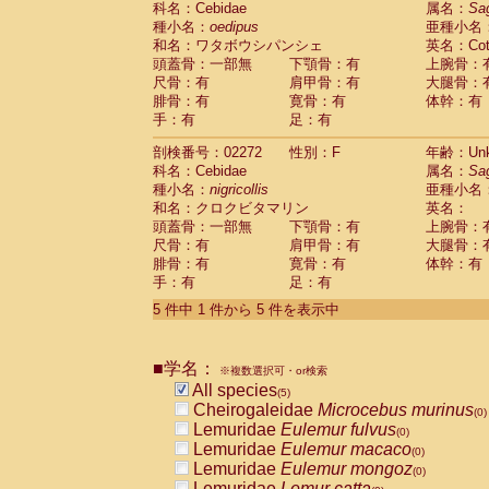
科名：Cebidae
属名：
Sa
Pitheciidae
Callicebus cupreus
(0)
種小名：
oedipus
亜種小名
Pitheciidae
Callicebus donacophilus
(0
和名：ワタボウシパンシェ
英名：Cotto
Pitheciidae
Callicebus moloch
(0)
頭蓋骨：一部無
下顎骨：有
上腕骨：
Pitheciidae
Callicebus torquatus
(0)
尺骨：有
肩甲骨：有
大腿骨：
Pitheciidae
Callicebus
spp.
(0)
腓骨：有
寛骨：有
体幹：有
Pitheciidae
Chiropotes satanas
(0)
手：有
足：有
Pitheciidae
Pithecia monachus
(0)
Pitheciidae
Pithecia pithecia
剖検番号：02272
性別：F
年齢：Unk
(0)
Cercopithecidae
Cercocebus agilis
科名：Cebidae
属名：
Sa
(0)
Cercopithecidae
Cercocebus galeritus
種小名：
nigricollis
亜種小名
和名：クロクビタマリン
Cercopithecidae
Cercocebus torquatu
英名：
頭蓋骨：一部無
下顎骨：有
上腕骨：
Cercopithecidae
Cercocebus torquatus
尺骨：有
肩甲骨：有
大腿骨：
Cercopithecidae
Cercocebus torquatu
腓骨：有
寛骨：有
体幹：有
Cercopithecidae
Cercocebus
hybrid
(0)
手：有
足：有
Cercopithecidae
Cercocebus
spp.
(0)
Cercopithecidae
Lophocebus albigen
5 件中 1 件から 5 件を表示中
Cercopithecidae
Papio anubis
(0)
Cercopithecidae
Papio cynocephalus
(
Cercopithecidae
Papio hamadryas
■学名：
(0)
※複数選択可・or検索
Cercopithecidae
Papio papio
All species
(0)
(5)
Cercopithecidae
Papio
spp.
Cheirogaleidae
Microcebus murinus
(0)
(0)
Cercopithecidae
Mandrillus leucopha
Lemuridae
Eulemur fulvus
(0)
Cercopithecidae
Mandrillus sphinx
Lemuridae
Eulemur macaco
(0)
(0)
Cercopithecidae
Theropithecus gelad
Lemuridae
Eulemur mongoz
(0)
Cercopithecidae
Macaca arctoides
Lemuridae
Lemur catta
(0)