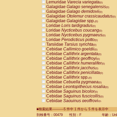
Lemuridae
Varecia variegata
(0)
Galagidae
Galago senegalensis
(0)
Galagidae
Galago demidovii
(0)
Galagidae
Otolemur crassicaudatus
(0)
Galagidae
Galagidae
spp.
(0)
Loridae
Loris tardigradus
(0)
Loridae
Nycticebus coucang
(0)
Loridae
Nycticebus pygmaeus
(0)
Loridae
Perodicticus potto
(0)
Tarsiidae
Tarsius syrichta
(0)
Cebidae
Callimico goeldii
(0)
Cebidae
Callithrix argentata
(0)
Cebidae
Callithrix geoffroyi
(0)
Cebidae
Callithrix humeralifer
(0)
Cebidae
Callithrix jacchus
(0)
Cebidae
Callithrix penicillata
(0)
Cebidae
Callithrix
spp.
(0)
Cebidae
Cebuella pygmaea
(0)
Cebidae
Leontopithecus rosalia
(0)
Cebidae
Saguinus bicolor
(0)
Cebidae
Saguinus fuscicollis
(0)
Cebidae
Saguinus geoffroyi
(0)
Cebidae
Saguinus imperator
(0)
■検索結果-----------5 件中 1 件から 5 件を表示中
Cebidae
Saguinus labiatus
(0)
Cebidae
Saguinus leucopus
剖検番号：00479
性別：F
年齢：Unk
(0)