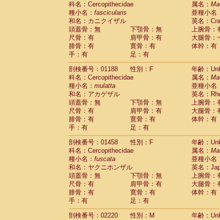
科名：Cercopithecidae
Cebidae
Saguinus midas
属名：
Ma
(0)
種小名：
fascicularis
亜種小名
Cebidae
Saguinus mystax
(0)
和名：カニクイザル
英名：Crab
Cebidae
Saguinus nigricollis
(1)
頭蓋骨：無
下顎骨：無
上腕骨：
Cebidae
Saguinus oedipus
(1)
尺骨：有
肩甲骨：有
大腿骨：
Cebidae
Saguinus weddelli
(0)
腓骨：有
寛骨：有
体幹：有
Cebidae
Saguinus
spp.
(0)
手：有
足：有
Cebidae
Aotus trivirgatus
(0)
Cebidae
Cebus albifrons
(0)
剖検番号：01188
性別：F
年齢：Unk
Cebidae
Cebus apella
科名：Cercopithecidae
(0)
属名：
Ma
Cebidae
Cebus capucinus
種小名：
mulatta
亜種小名
(0)
Cebidae
Cebus nigrivittatus
和名：アカゲザル
英名：Rhes
(0)
Cebidae
Cebus
spp.
頭蓋骨：無
下顎骨：無
上腕骨：
(0)
Cebidae
Saimiri boliviensis
尺骨：有
肩甲骨：有
大腿骨：
(0)
腓骨：有
Cebidae
Saimiri sciureus
寛骨：有
体幹：有
(0)
手：有
足：有
Atelidae
Alouatta caraya
(0)
Atelidae
Alouatta fusca
(0)
剖検番号：01458
性別：F
年齢：Unk
Atelidae
Alouatta seniculus
(0)
科名：Cercopithecidae
属名：
Ma
Atelidae
Alouatta
spp.
(0)
種小名：
fuscata
亜種小名
Atelidae
Ateles belzebuth
(0)
和名：ヤクニホンザル
英名：Japa
Atelidae
Ateles geoffroyi
(0)
頭蓋骨：無
下顎骨：無
上腕骨：
Atelidae
Ateles paniscus
(0)
尺骨：有
肩甲骨：有
大腿骨：
Atelidae
Ateles
spp.
腓骨：有
寛骨：有
(0)
体幹：有
Atelidae
Lagothrix lagothricha
手：有
足：有
(0)
Atelidae
Lagothrix lagothricha cana
(0)
剖検番号：02220
性別：M
年齢：Unk
Pitheciidae
Cacajao calvus rubicundu