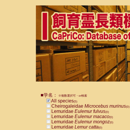
■学名：
※複数選択可・or検索
All species
(5)
Cheirogaleidae
Microcebus murinus
(0)
Lemuridae
Eulemur fulvus
(0)
Lemuridae
Eulemur macaco
(0)
Lemuridae
Eulemur mongoz
(0)
Lemuridae
Lemur catta
(0)