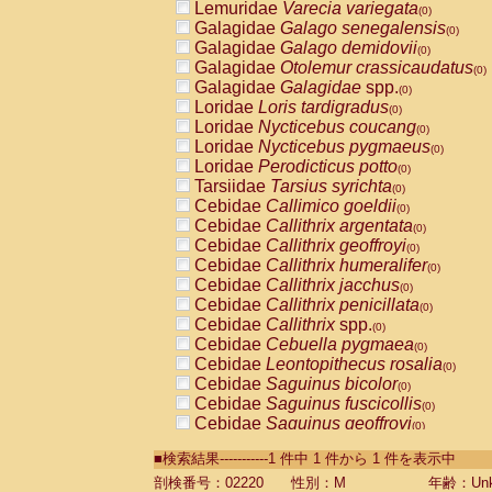
Lemuridae
Varecia variegata
(0)
Galagidae
Galago senegalensis
(0)
Galagidae
Galago demidovii
(0)
Galagidae
Otolemur crassicaudatus
(0)
Galagidae
Galagidae
spp.
(0)
Loridae
Loris tardigradus
(0)
Loridae
Nycticebus coucang
(0)
Loridae
Nycticebus pygmaeus
(0)
Loridae
Perodicticus potto
(0)
Tarsiidae
Tarsius syrichta
(0)
Cebidae
Callimico goeldii
(0)
Cebidae
Callithrix argentata
(0)
Cebidae
Callithrix geoffroyi
(0)
Cebidae
Callithrix humeralifer
(0)
Cebidae
Callithrix jacchus
(0)
Cebidae
Callithrix penicillata
(0)
Cebidae
Callithrix
spp.
(0)
Cebidae
Cebuella pygmaea
(0)
Cebidae
Leontopithecus rosalia
(0)
Cebidae
Saguinus bicolor
(0)
Cebidae
Saguinus fuscicollis
(0)
Cebidae
Saguinus geoffroyi
(0)
Cebidae
Saguinus imperator
(0)
■検索結果-----------1 件中 1 件から 1 件を表示中
Cebidae
Saguinus labiatus
(0)
Cebidae
Saguinus leucopus
剖検番号：02220
性別：M
年齢：Unk
(0)