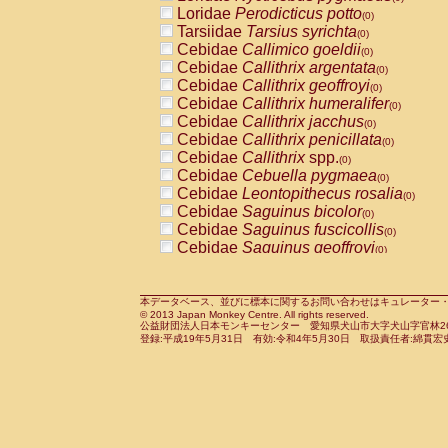
Pitheciidae
Callicebus cupreus
Loridae
Perodicticus potto
(0)
(0)
Pitheciidae
Callicebus donacophilus
Tarsiidae
Tarsius syrichta
(0
(0)
Pitheciidae
Callicebus moloch
Cebidae
Callimico goeldii
(0)
(0)
Pitheciidae
Callicebus torquatus
Cebidae
Callithrix argentata
(0)
(0)
Pitheciidae
Callicebus
spp.
Cebidae
Callithrix geoffroyi
(0)
(0)
Pitheciidae
Chiropotes satanas
Cebidae
Callithrix humeralifer
(0)
(0)
Pitheciidae
Pithecia monachus
Cebidae
Callithrix jacchus
(0)
(0)
Pitheciidae
Pithecia pithecia
Cebidae
Callithrix penicillata
(0)
(0)
Cercopithecidae
Cercocebus agilis
Cebidae
Callithrix
spp.
(0)
(0)
Cercopithecidae
Cercocebus galeritus
Cebidae
Cebuella pygmaea
(0)
Cercopithecidae
Cercocebus torquatu
Cebidae
Leontopithecus rosalia
(0)
Cercopithecidae
Cercocebus torquatus
Cebidae
Saguinus bicolor
(0)
Cercopithecidae
Cercocebus torquatu
Cebidae
Saguinus fuscicollis
(0)
Cercopithecidae
Cercocebus
hybrid
Cebidae
Saguinus geoffroyi
(0)
(0)
Cercopithecidae
Cercocebus
spp.
Cebidae
Saguinus imperator
(0)
(0)
Cercopithecidae
Lophocebus albigen
Cebidae
Saguinus labiatus
(0)
Cercopithecidae
Papio anubis
Cebidae
Saguinus leucopus
本データベース、並びに標本に関するお問い合わせはキュレーター・新宅勇太までお願い
(0)
(0)
© 2013 Japan Monkey Centre. All rights reserved.
Cercopithecidae
Papio cynocephalus
Cebidae
Saguinus midas
(
(0)
公益財団法人日本モンキーセンター 愛知県犬山市大字犬山字官林26番
Cercopithecidae
Papio hamadryas
Cebidae
Saguinus mystax
(0)
登録:平成19年5月31日 有効:令和4年5月30日 取扱責任者:綿貫宏
(0)
Cercopithecidae
Papio papio
Cebidae
Saguinus nigricollis
(0)
(0)
Cercopithecidae
Papio
spp.
Cebidae
Saguinus oedipus
(0)
(1)
Cercopithecidae
Mandrillus leucopha
Cebidae
Saguinus weddelli
(0)
Cercopithecidae
Mandrillus sphinx
Cebidae
Saguinus
spp.
(0)
(0)
Cercopithecidae
Theropithecus gelad
Cebidae
Aotus trivirgatus
(0)
Cercopithecidae
Macaca arctoides
Cebidae
Cebus albifrons
(0)
(0)