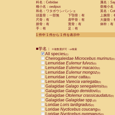
科名：Cebidae
Cebidae
Saguinus midas
属名：
Sa
(0)
種小名：
oedipus
亜種小名
Cebidae
Saguinus mystax
(0)
和名：ワタボウシパンシェ
英名：Cotto
Cebidae
Saguinus nigricollis
(0)
頭蓋骨：一部無
下顎骨：有
上腕骨：
Cebidae
Saguinus oedipus
(1)
尺骨：有
肩甲骨：有
大腿骨：
Cebidae
Saguinus weddelli
(0)
腓骨：有
寛骨：有
体幹：有
Cebidae
Saguinus
spp.
(0)
手：有
足：有
Cebidae
Aotus trivirgatus
(0)
Cebidae
Cebus albifrons
1 件中 1 件から 1 件を表示中
(0)
Cebidae
Cebus apella
(0)
Cebidae
Cebus capucinus
(0)
■学名：
Cebidae
Cebus nigrivittatus
※複数選択可・or検索
(0)
Cebidae
Cebus
spp.
All species
(0)
(1)
Cebidae
Saimiri boliviensis
Cheirogaleidae
Microcebus murinus
(0)
(0)
Cebidae
Saimiri sciureus
Lemuridae
Eulemur fulvus
(0)
(0)
Atelidae
Alouatta caraya
Lemuridae
Eulemur macaco
(0)
(0)
Atelidae
Alouatta fusca
Lemuridae
Eulemur mongoz
(0)
(0)
Atelidae
Alouatta seniculus
Lemuridae
Lemur catta
(0)
(0)
Atelidae
Alouatta
spp.
Lemuridae
Varecia variegata
(0)
(0)
Atelidae
Ateles belzebuth
Galagidae
Galago senegalensis
(0)
(0)
Atelidae
Ateles geoffroyi
Galagidae
Galago demidovii
(0)
(0)
Atelidae
Ateles paniscus
Galagidae
Otolemur crassicaudatus
(0)
(0)
Atelidae
Ateles
spp.
Galagidae
Galagidae
spp.
(0)
(0)
Atelidae
Lagothrix lagothricha
Loridae
Loris tardigradus
(0)
(0)
Atelidae
Lagothrix lagothricha cana
Loridae
Nycticebus coucang
(0)
(0)
Pitheciidae
Cacajao calvus rubicundu
Loridae
Nycticebus pygmaeus
(0)