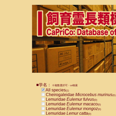
■学名：
※複数選択可・or検索
All species
(1)
Cheirogaleidae
Microcebus murinus
(0)
Lemuridae
Eulemur fulvus
(0)
Lemuridae
Eulemur macaco
(0)
Lemuridae
Eulemur mongoz
(0)
Lemuridae
Lemur catta
(0)