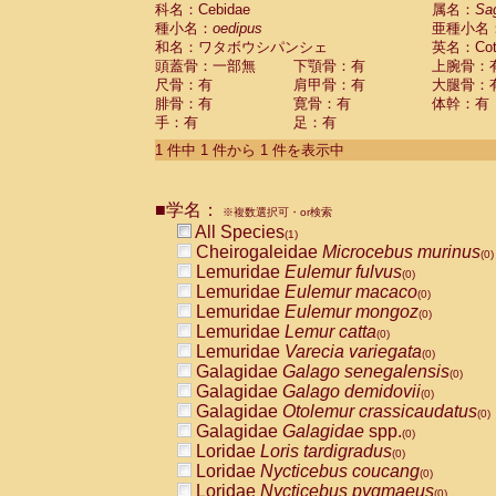
科名：Cebidae
Cebidae
Saguinus midas
属名：
Sa
(0)
種小名：
oedipus
亜種小名
Cebidae
Saguinus mystax
(0)
和名：ワタボウシパンシェ
英名：Cotto
Cebidae
Saguinus nigricollis
(0)
頭蓋骨：一部無
下顎骨：有
上腕骨：
Cebidae
Saguinus oedipus
(1)
尺骨：有
肩甲骨：有
大腿骨：
Cebidae
Saguinus weddelli
(0)
腓骨：有
寛骨：有
体幹：有
Cebidae
Saguinus
spp.
(0)
手：有
足：有
Cebidae
Aotus trivirgatus
(0)
Cebidae
Cebus albifrons
1 件中 1 件から 1 件を表示中
(0)
Cebidae
Cebus apella
(0)
Cebidae
Cebus capucinus
(0)
■学名：
Cebidae
Cebus nigrivittatus
※複数選択可・or検索
(0)
Cebidae
Cebus
spp.
All Species
(0)
(1)
Cebidae
Saimiri boliviensis
Cheirogaleidae
Microcebus murinus
(0)
(0)
Cebidae
Saimiri sciureus
Lemuridae
Eulemur fulvus
(0)
(0)
Atelidae
Alouatta caraya
Lemuridae
Eulemur macaco
(0)
(0)
Atelidae
Alouatta fusca
Lemuridae
Eulemur mongoz
(0)
(0)
Atelidae
Alouatta seniculus
Lemuridae
Lemur catta
(0)
(0)
Atelidae
Alouatta
spp.
Lemuridae
Varecia variegata
(0)
(0)
Atelidae
Ateles belzebuth
Galagidae
Galago senegalensis
(0)
(0)
Atelidae
Ateles geoffroyi
Galagidae
Galago demidovii
(0)
(0)
Atelidae
Ateles paniscus
Galagidae
Otolemur crassicaudatus
(0)
(0)
Atelidae
Ateles
spp.
Galagidae
Galagidae
spp.
(0)
(0)
Atelidae
Lagothrix lagothricha
Loridae
Loris tardigradus
(0)
(0)
Atelidae
Lagothrix lagothricha cana
Loridae
Nycticebus coucang
(0)
(0)
Pitheciidae
Cacajao calvus rubicundu
Loridae
Nycticebus pygmaeus
(0)