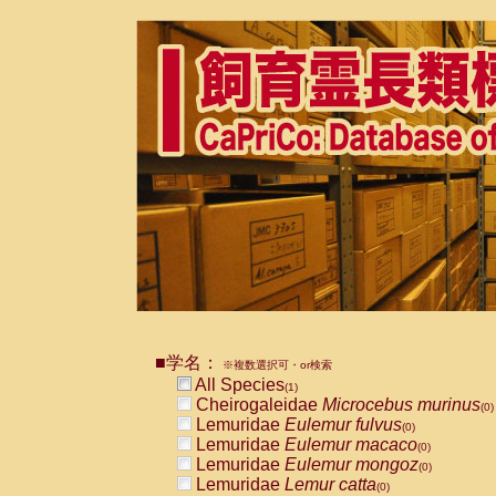
■学名：
※複数選択可・or検索
All Species
(1)
Cheirogaleidae
Microcebus murinus
(0)
Lemuridae
Eulemur fulvus
(0)
Lemuridae
Eulemur macaco
(0)
Lemuridae
Eulemur mongoz
(0)
Lemuridae
Lemur catta
(0)