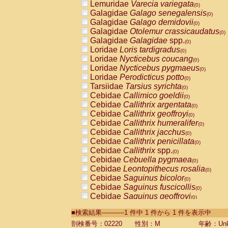
Lemuridae
Varecia variegata
(0)
Galagidae
Galago senegalensis
(0)
Galagidae
Galago demidovii
(0)
Galagidae
Otolemur crassicaudatus
(0)
Galagidae
Galagidae
spp.
(0)
Loridae
Loris tardigradus
(0)
Loridae
Nycticebus coucang
(0)
Loridae
Nycticebus pygmaeus
(0)
Loridae
Perodicticus potto
(0)
Tarsiidae
Tarsius syrichta
(0)
Cebidae
Callimico goeldii
(0)
Cebidae
Callithrix argentata
(0)
Cebidae
Callithrix geoffroyi
(0)
Cebidae
Callithrix humeralifer
(0)
Cebidae
Callithrix jacchus
(0)
Cebidae
Callithrix penicillata
(0)
Cebidae
Callithrix
spp.
(0)
Cebidae
Cebuella pygmaea
(0)
Cebidae
Leontopithecus rosalia
(0)
Cebidae
Saguinus bicolor
(0)
Cebidae
Saguinus fuscicollis
(0)
Cebidae
Saguinus geoffroyi
(0)
Cebidae
Saguinus imperator
(0)
■検索結果-----------1 件中 1 件から 1 件を表示中
Cebidae
Saguinus labiatus
(0)
Cebidae
Saguinus leucopus
剖検番号：02220
性別：M
年齢：Unk
(0)