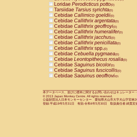
Pitheciidae
Callicebus cupreus
Loridae
Perodicticus potto
(0)
(0)
Pitheciidae
Callicebus donacophilus
Tarsiidae
Tarsius syrichta
(0
(0)
Pitheciidae
Callicebus moloch
Cebidae
Callimico goeldii
(0)
(0)
Pitheciidae
Callicebus torquatus
Cebidae
Callithrix argentata
(0)
(0)
Pitheciidae
Callicebus
spp.
Cebidae
Callithrix geoffroyi
(0)
(0)
Pitheciidae
Chiropotes satanas
Cebidae
Callithrix humeralifer
(0)
(0)
Pitheciidae
Pithecia monachus
Cebidae
Callithrix jacchus
(0)
(0)
Pitheciidae
Pithecia pithecia
Cebidae
Callithrix penicillata
(0)
(0)
Cercopithecidae
Cercocebus agilis
Cebidae
Callithrix
spp.
(0)
(0)
Cercopithecidae
Cercocebus galeritus
Cebidae
Cebuella pygmaea
(0)
Cercopithecidae
Cercocebus torquatu
Cebidae
Leontopithecus rosalia
(0)
Cercopithecidae
Cercocebus torquatus
Cebidae
Saguinus bicolor
(0)
Cercopithecidae
Cercocebus torquatu
Cebidae
Saguinus fuscicollis
(0)
Cercopithecidae
Cercocebus
hybrid
Cebidae
Saguinus geoffroyi
(0)
(0)
Cercopithecidae
Cercocebus
spp.
Cebidae
Saguinus imperator
(0)
(0)
Cercopithecidae
Lophocebus albigen
Cebidae
Saguinus labiatus
(0)
Cercopithecidae
Papio anubis
Cebidae
Saguinus leucopus
本データベース、並びに標本に関するお問い合わせはキュレーター・新宅勇太までお願い
(0)
(0)
© 2013 Japan Monkey Centre. All rights reserved.
Cercopithecidae
Papio cynocephalus
Cebidae
Saguinus midas
(
(0)
公益財団法人日本モンキーセンター 愛知県犬山市大字犬山字官林26番
Cercopithecidae
Papio hamadryas
Cebidae
Saguinus mystax
(0)
登録:平成19年5月31日 有効:令和4年5月30日 取扱責任者:綿貫宏
(0)
Cercopithecidae
Papio papio
Cebidae
Saguinus nigricollis
(0)
(0)
Cercopithecidae
Papio
spp.
Cebidae
Saguinus oedipus
(0)
(1)
Cercopithecidae
Mandrillus leucopha
Cebidae
Saguinus weddelli
(0)
Cercopithecidae
Mandrillus sphinx
Cebidae
Saguinus
spp.
(0)
(0)
Cercopithecidae
Theropithecus gelad
Cebidae
Aotus trivirgatus
(0)
Cercopithecidae
Macaca arctoides
Cebidae
Cebus albifrons
(0)
(0)