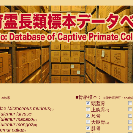
■骨格標本：
or検索
※複数選択可・and検
頭蓋骨
dae
Microcebus murinus
上腕骨
(0)
(1)
ulemur fulvus
(0)
尺骨
ulemur macaco
(0)
大腿骨
(1)
ulemur mongoz
(0)
腓骨
emur catta
(0)