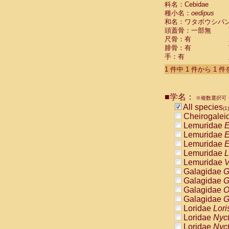
科名：Cebidae
Cebidae
Sa
種小名：
oedipus
Cebidae
Sa
和名：ワタボウシパ
Cebidae
Sag
頭蓋骨：一部無
Cebidae
Sa
尺骨：有
Cebidae
Sag
腓骨：有
Cebidae
Sa
手：有
Cebidae
Aot
Cebidae
Ceb
1 件中 1 件から 1 
Cebidae
Ceb
Cebidae
Ce
■学名：
Cebidae
Ceb
※複数選択可・
Cebidae
Ce
All species
(1)
Cebidae
Sai
Cheirogalei
Cebidae
Sai
Lemuridae
E
Atelidae
Alo
Lemuridae
E
Atelidae
Alo
Lemuridae
E
Atelidae
Alo
Lemuridae
L
Atelidae
Alo
Lemuridae
V
Atelidae
Ate
Galagidae
G
Atelidae
Ate
Galagidae
G
Atelidae
Ate
Galagidae
O
Atelidae
Ate
Galagidae
G
Atelidae
Lag
Loridae
Lori
Atelidae
Lag
Loridae
Nyc
Pitheciidae
Loridae
Nyc