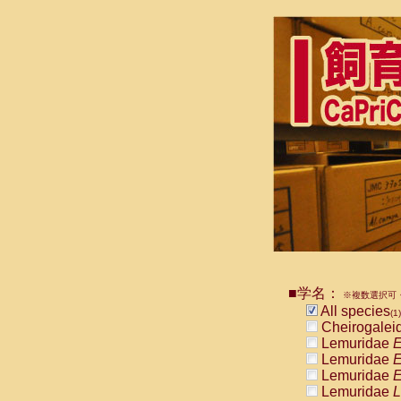
■学名：
※複数選択可・
All species
(1)
Cheirogalei
Lemuridae
E
Lemuridae
E
Lemuridae
E
Lemuridae
L