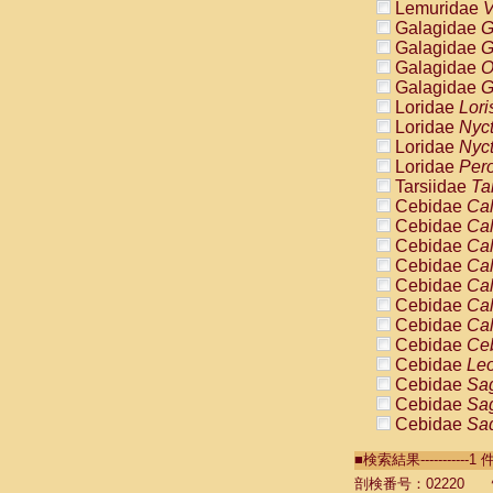
Lemuridae
V
Galagidae
G
Galagidae
G
Galagidae
O
Galagidae
G
Loridae
Lori
Loridae
Nyc
Loridae
Nyc
Loridae
Pero
Tarsiidae
Ta
Cebidae
Cal
Cebidae
Cal
Cebidae
Cal
Cebidae
Cal
Cebidae
Cal
Cebidae
Cal
Cebidae
Cal
Cebidae
Ce
Cebidae
Leo
Cebidae
Sag
Cebidae
Sag
Cebidae
Sag
Cebidae
Sag
■検索結果----------
Cebidae
Sag
Cebidae
Sa
剖検番号：02220