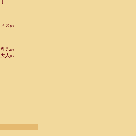
手
メス
(0)
乳児
(0)
大人
(0)