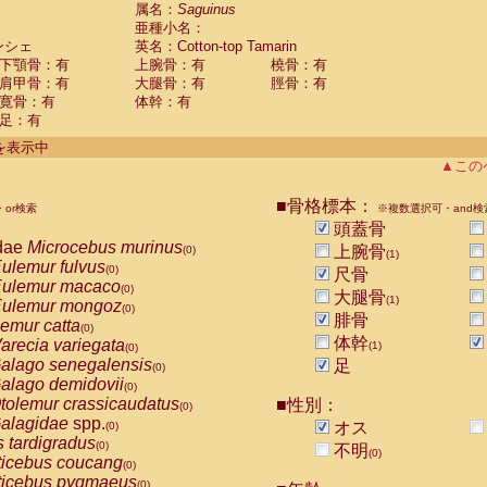
guinus midas
属名：
Saguinus
(0)
亜種小名：
guinus mystax
(0)
ンシェ
英名：Cotton-top Tamarin
uinus nigricollis
(0)
下顎骨：有
上腕骨：有
橈骨：有
guinus oedipus
(1)
肩甲骨：有
大腿骨：有
脛骨：有
uinus weddelli
(0)
寛骨：有
体幹：有
guinus
spp.
(0)
足：有
us trivirgatus
(0)
us albifrons
件を表示中
(0)
us apella
▲この
(0)
bus capucinus
(0)
us nigrivittatus
■骨格標本：
or検索
(0)
※複数選択可・and検
bus
spp.
頭蓋骨
(0)
miri boliviensis
dae
Microcebus murinus
(0)
上腕骨
(0)
(1)
miri sciureus
ulemur fulvus
(0)
(0)
尺骨
uatta caraya
ulemur macaco
(0)
(0)
大腿骨
(1)
uatta fusca
ulemur mongoz
(0)
(0)
腓骨
uatta seniculus
emur catta
(0)
(0)
uatta
spp.
体幹
arecia variegata
(0)
(1)
(0)
les belzebuth
alago senegalensis
足
(0)
(0)
les geoffroyi
alago demidovii
(0)
(0)
les paniscus
tolemur crassicaudatus
■性別：
(0)
(0)
les
spp.
alagidae
spp.
(0)
オス
(0)
othrix lagothricha
s tardigradus
(0)
(0)
不明
(0)
othrix lagothricha cana
ticebus coucang
(0)
(0)
Cacajao calvus rubicundus
ticebus pygmaeus
(0)
(0)