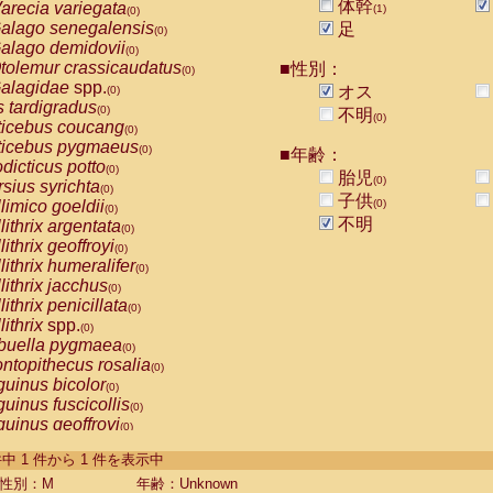
体幹
arecia variegata
(1)
(0)
alago senegalensis
足
(0)
alago demidovii
(0)
tolemur crassicaudatus
■性別：
(0)
alagidae
spp.
オス
(0)
s tardigradus
(0)
不明
(0)
ticebus coucang
(0)
ticebus pygmaeus
(0)
■年齢：
dicticus potto
(0)
胎児
(0)
rsius syrichta
(0)
子供
limico goeldii
(0)
(0)
不明
lithrix argentata
(0)
lithrix geoffroyi
(0)
lithrix humeralifer
(0)
lithrix jacchus
(0)
lithrix penicillata
(0)
lithrix
spp.
(0)
buella pygmaea
(0)
ntopithecus rosalia
(0)
uinus bicolor
(0)
uinus fuscicollis
(0)
uinus geoffroyi
(0)
uinus imperator
(0)
-1 件中 1 件から 1 件を表示中
uinus labiatus
(0)
guinus leucopus
性別：M
年齢：Unknown
(0)