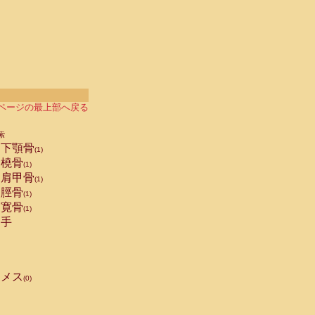
ページの最上部へ戻る
索
下顎骨
(1)
橈骨
(1)
肩甲骨
(1)
脛骨
(1)
寛骨
(1)
手
メス
(0)