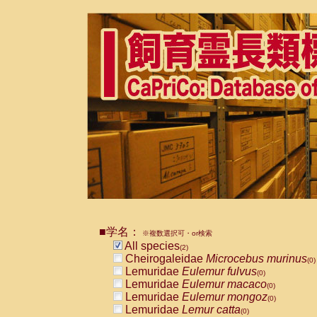
■学名：
※複数選択可・or検索
All species
(2)
Cheirogaleidae
Microcebus murinus
(0)
Lemuridae
Eulemur fulvus
(0)
Lemuridae
Eulemur macaco
(0)
Lemuridae
Eulemur mongoz
(0)
Lemuridae
Lemur catta
(0)