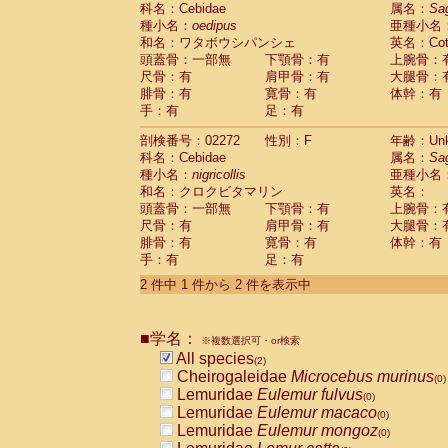
科名：Cebidae
Cebidae
Saguinus midas
属名：
Sa
(0)
種小名：
oedipus
亜種小名
Cebidae
Saguinus mystax
(0)
和名：ワタボウシパンシェ
英名：Cotto
Cebidae
Saguinus nigricollis
(1)
頭蓋骨：一部無
下顎骨：有
上腕骨：
Cebidae
Saguinus oedipus
(1)
尺骨：有
肩甲骨：有
大腿骨：
Cebidae
Saguinus weddelli
(0)
腓骨：有
寛骨：有
体幹：有
Cebidae
Saguinus
spp.
(0)
手：有
足：有
Cebidae
Aotus trivirgatus
(0)
Cebidae
Cebus albifrons
(0)
剖検番号：02272
性別：F
年齢：Unk
Cebidae
Cebus apella
科名：Cebidae
(0)
属名：
Sa
Cebidae
Cebus capucinus
種小名：
nigricollis
亜種小名
(0)
Cebidae
Cebus nigrivittatus
和名：クロクビタマリン
英名：
(0)
Cebidae
Cebus
spp.
頭蓋骨：一部無
下顎骨：有
上腕骨：
(0)
Cebidae
Saimiri boliviensis
尺骨：有
肩甲骨：有
大腿骨：
(0)
腓骨：有
Cebidae
Saimiri sciureus
寛骨：有
体幹：有
(0)
手：有
足：有
Atelidae
Alouatta caraya
(0)
Atelidae
Alouatta fusca
(0)
2 件中 1 件から 2 件を表示中
Atelidae
Alouatta seniculus
(0)
Atelidae
Alouatta
spp.
(0)
Atelidae
Ateles belzebuth
■学名：
(0)
※複数選択可・or検索
Atelidae
Ateles geoffroyi
(0)
All species
(2)
Atelidae
Ateles paniscus
(0)
Cheirogaleidae
Microcebus murinus
(0)
Atelidae
Ateles
spp.
(0)
Lemuridae
Eulemur fulvus
(0)
Atelidae
Lagothrix lagothricha
(0)
Lemuridae
Eulemur macaco
(0)
Atelidae
Lagothrix lagothricha cana
(0)
Lemuridae
Eulemur mongoz
(0)
Pitheciidae
Cacajao calvus rubicundu