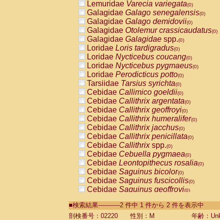
Lemuridae
Varecia variegata
(0)
Galagidae
Galago senegalensis
(0)
Galagidae
Galago demidovii
(0)
Galagidae
Otolemur crassicaudatus
(0)
Galagidae
Galagidae
spp.
(0)
Loridae
Loris tardigradus
(0)
Loridae
Nycticebus coucang
(0)
Loridae
Nycticebus pygmaeus
(0)
Loridae
Perodicticus potto
(0)
Tarsiidae
Tarsius syrichta
(0)
Cebidae
Callimico goeldii
(0)
Cebidae
Callithrix argentata
(0)
Cebidae
Callithrix geoffroyi
(0)
Cebidae
Callithrix humeralifer
(0)
Cebidae
Callithrix jacchus
(0)
Cebidae
Callithrix penicillata
(0)
Cebidae
Callithrix
spp.
(0)
Cebidae
Cebuella pygmaea
(0)
Cebidae
Leontopithecus rosalia
(0)
Cebidae
Saguinus bicolor
(0)
Cebidae
Saguinus fuscicollis
(0)
Cebidae
Saguinus geoffroyi
(0)
Cebidae
Saguinus imperator
(0)
■検索結果-----------2 件中 1 件から 2 件を表示中
Cebidae
Saguinus labiatus
(0)
Cebidae
Saguinus leucopus
剖検番号：02220
性別：M
年齢：Unk
(0)