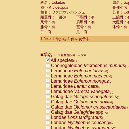
科名：Cebidae
Cebidae
Saguinus midas
属名：
Sa
(0)
種小名：
oedipus
亜種小名
Cebidae
Saguinus mystax
(0)
和名：ワタボウシパンシェ
英名：Cotto
Cebidae
Saguinus nigricollis
(0)
頭蓋骨：一部無
下顎骨：有
上腕骨：
Cebidae
Saguinus oedipus
(1)
尺骨：有
肩甲骨：有
大腿骨：
Cebidae
Saguinus weddelli
(0)
腓骨：有
寛骨：有
体幹：有
Cebidae
Saguinus
spp.
(0)
手：有
足：有
Cebidae
Aotus trivirgatus
(0)
Cebidae
Cebus albifrons
1 件中 1 件から 1 件を表示中
(0)
Cebidae
Cebus apella
(0)
Cebidae
Cebus capucinus
(0)
■学名：
Cebidae
Cebus nigrivittatus
※複数選択可・or検索
(0)
Cebidae
Cebus
spp.
All species
(0)
(1)
Cebidae
Saimiri boliviensis
Cheirogaleidae
Microcebus murinus
(0)
(0)
Cebidae
Saimiri sciureus
Lemuridae
Eulemur fulvus
(0)
(0)
Atelidae
Alouatta caraya
Lemuridae
Eulemur macaco
(0)
(0)
Atelidae
Alouatta fusca
Lemuridae
Eulemur mongoz
(0)
(0)
Atelidae
Alouatta seniculus
Lemuridae
Lemur catta
(0)
(0)
Atelidae
Alouatta
spp.
Lemuridae
Varecia variegata
(0)
(0)
Atelidae
Ateles belzebuth
Galagidae
Galago senegalensis
(0)
(0)
Atelidae
Ateles geoffroyi
Galagidae
Galago demidovii
(0)
(0)
Atelidae
Ateles paniscus
Galagidae
Otolemur crassicaudatus
(0)
(0)
Atelidae
Ateles
spp.
Galagidae
Galagidae
spp.
(0)
(0)
Atelidae
Lagothrix lagothricha
Loridae
Loris tardigradus
(0)
(0)
Atelidae
Lagothrix lagothricha cana
Loridae
Nycticebus coucang
(0)
(0)
Pitheciidae
Cacajao calvus rubicundu
Loridae
Nycticebus pygmaeus
(0)