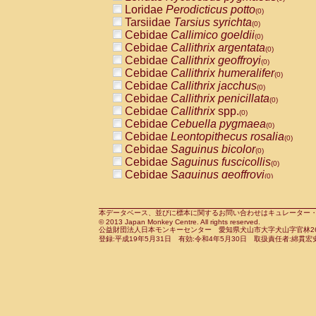
Pitheciidae
Callicebus cupreus
Loridae
Perodicticus potto
(0)
(0)
Pitheciidae
Callicebus donacophilus
Tarsiidae
Tarsius syrichta
(0
(0)
Pitheciidae
Callicebus moloch
Cebidae
Callimico goeldii
(0)
(0)
Pitheciidae
Callicebus torquatus
Cebidae
Callithrix argentata
(0)
(0)
Pitheciidae
Callicebus
spp.
Cebidae
Callithrix geoffroyi
(0)
(0)
Pitheciidae
Chiropotes satanas
Cebidae
Callithrix humeralifer
(0)
(0)
Pitheciidae
Pithecia monachus
Cebidae
Callithrix jacchus
(0)
(0)
Pitheciidae
Pithecia pithecia
Cebidae
Callithrix penicillata
(0)
(0)
Cercopithecidae
Cercocebus agilis
Cebidae
Callithrix
spp.
(0)
(0)
Cercopithecidae
Cercocebus galeritus
Cebidae
Cebuella pygmaea
(0)
Cercopithecidae
Cercocebus torquatu
Cebidae
Leontopithecus rosalia
(0)
Cercopithecidae
Cercocebus torquatus
Cebidae
Saguinus bicolor
(0)
Cercopithecidae
Cercocebus torquatu
Cebidae
Saguinus fuscicollis
(0)
Cercopithecidae
Cercocebus
hybrid
Cebidae
Saguinus geoffroyi
(0)
(0)
Cercopithecidae
Cercocebus
spp.
Cebidae
Saguinus imperator
(0)
(0)
Cercopithecidae
Lophocebus albigen
Cebidae
Saguinus labiatus
(0)
Cercopithecidae
Papio anubis
Cebidae
Saguinus leucopus
本データベース、並びに標本に関するお問い合わせはキュレーター・新宅勇太までお願い
(0)
(0)
© 2013 Japan Monkey Centre. All rights reserved.
Cercopithecidae
Papio cynocephalus
Cebidae
Saguinus midas
(
(0)
公益財団法人日本モンキーセンター 愛知県犬山市大字犬山字官林26番
Cercopithecidae
Papio hamadryas
Cebidae
Saguinus mystax
(0)
登録:平成19年5月31日 有効:令和4年5月30日 取扱責任者:綿貫宏
(0)
Cercopithecidae
Papio papio
Cebidae
Saguinus nigricollis
(0)
(0)
Cercopithecidae
Papio
spp.
Cebidae
Saguinus oedipus
(0)
(1)
Cercopithecidae
Mandrillus leucopha
Cebidae
Saguinus weddelli
(0)
Cercopithecidae
Mandrillus sphinx
Cebidae
Saguinus
spp.
(0)
(0)
Cercopithecidae
Theropithecus gelad
Cebidae
Aotus trivirgatus
(0)
Cercopithecidae
Macaca arctoides
Cebidae
Cebus albifrons
(0)
(0)