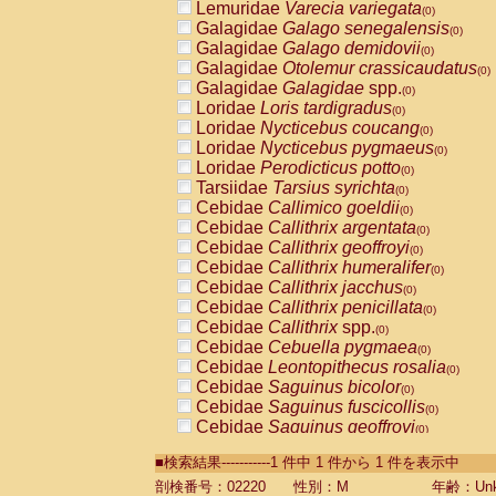
Lemuridae
Varecia variegata
(0)
Galagidae
Galago senegalensis
(0)
Galagidae
Galago demidovii
(0)
Galagidae
Otolemur crassicaudatus
(0)
Galagidae
Galagidae
spp.
(0)
Loridae
Loris tardigradus
(0)
Loridae
Nycticebus coucang
(0)
Loridae
Nycticebus pygmaeus
(0)
Loridae
Perodicticus potto
(0)
Tarsiidae
Tarsius syrichta
(0)
Cebidae
Callimico goeldii
(0)
Cebidae
Callithrix argentata
(0)
Cebidae
Callithrix geoffroyi
(0)
Cebidae
Callithrix humeralifer
(0)
Cebidae
Callithrix jacchus
(0)
Cebidae
Callithrix penicillata
(0)
Cebidae
Callithrix
spp.
(0)
Cebidae
Cebuella pygmaea
(0)
Cebidae
Leontopithecus rosalia
(0)
Cebidae
Saguinus bicolor
(0)
Cebidae
Saguinus fuscicollis
(0)
Cebidae
Saguinus geoffroyi
(0)
Cebidae
Saguinus imperator
(0)
■検索結果-----------1 件中 1 件から 1 件を表示中
Cebidae
Saguinus labiatus
(0)
Cebidae
Saguinus leucopus
剖検番号：02220
性別：M
年齢：Unk
(0)