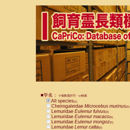
■学名：
※複数選択可・or検索
All species
(1)
Cheirogaleidae
Microcebus murinus
(0)
Lemuridae
Eulemur fulvus
(0)
Lemuridae
Eulemur macaco
(0)
Lemuridae
Eulemur mongoz
(0)
Lemuridae
Lemur catta
(0)