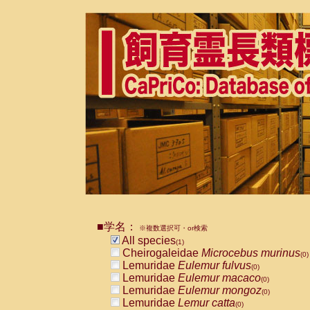
■学名：
※複数選択可・or検索
All species
(1)
Cheirogaleidae
Microcebus murinus
(0)
Lemuridae
Eulemur fulvus
(0)
Lemuridae
Eulemur macaco
(0)
Lemuridae
Eulemur mongoz
(0)
Lemuridae
Lemur catta
(0)