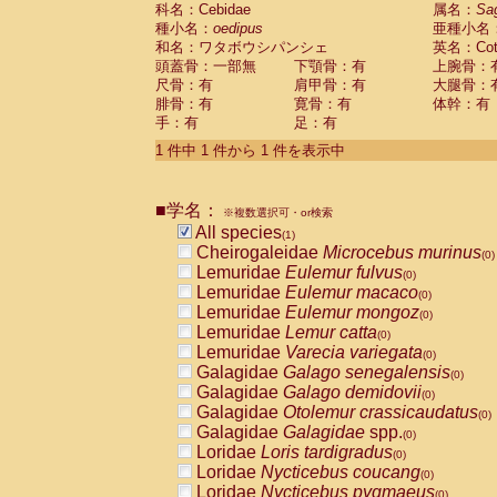
科名：Cebidae
Cebidae
Saguinus midas
属名：
Sa
(0)
種小名：
oedipus
亜種小名
Cebidae
Saguinus mystax
(0)
和名：ワタボウシパンシェ
英名：Cotto
Cebidae
Saguinus nigricollis
(0)
頭蓋骨：一部無
下顎骨：有
上腕骨：
Cebidae
Saguinus oedipus
(1)
尺骨：有
肩甲骨：有
大腿骨：
Cebidae
Saguinus weddelli
(0)
腓骨：有
寛骨：有
体幹：有
Cebidae
Saguinus
spp.
(0)
手：有
足：有
Cebidae
Aotus trivirgatus
(0)
Cebidae
Cebus albifrons
1 件中 1 件から 1 件を表示中
(0)
Cebidae
Cebus apella
(0)
Cebidae
Cebus capucinus
(0)
■学名：
Cebidae
Cebus nigrivittatus
※複数選択可・or検索
(0)
Cebidae
Cebus
spp.
All species
(0)
(1)
Cebidae
Saimiri boliviensis
Cheirogaleidae
Microcebus murinus
(0)
(0)
Cebidae
Saimiri sciureus
Lemuridae
Eulemur fulvus
(0)
(0)
Atelidae
Alouatta caraya
Lemuridae
Eulemur macaco
(0)
(0)
Atelidae
Alouatta fusca
Lemuridae
Eulemur mongoz
(0)
(0)
Atelidae
Alouatta seniculus
Lemuridae
Lemur catta
(0)
(0)
Atelidae
Alouatta
spp.
Lemuridae
Varecia variegata
(0)
(0)
Atelidae
Ateles belzebuth
Galagidae
Galago senegalensis
(0)
(0)
Atelidae
Ateles geoffroyi
Galagidae
Galago demidovii
(0)
(0)
Atelidae
Ateles paniscus
Galagidae
Otolemur crassicaudatus
(0)
(0)
Atelidae
Ateles
spp.
Galagidae
Galagidae
spp.
(0)
(0)
Atelidae
Lagothrix lagothricha
Loridae
Loris tardigradus
(0)
(0)
Atelidae
Lagothrix lagothricha cana
Loridae
Nycticebus coucang
(0)
(0)
Pitheciidae
Cacajao calvus rubicundu
Loridae
Nycticebus pygmaeus
(0)