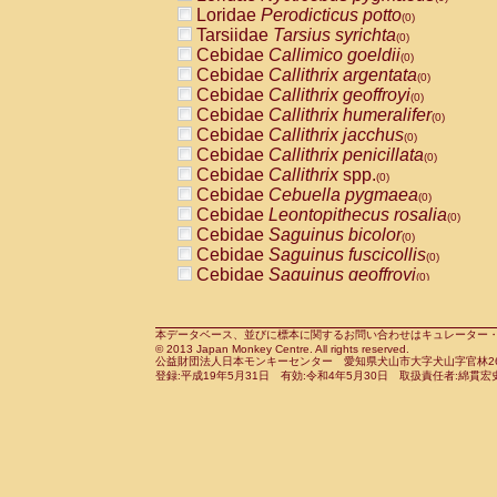
Pitheciidae
Callicebus cupreus
Loridae
Perodicticus potto
(0)
(0)
Pitheciidae
Callicebus donacophilus
Tarsiidae
Tarsius syrichta
(0
(0)
Pitheciidae
Callicebus moloch
Cebidae
Callimico goeldii
(0)
(0)
Pitheciidae
Callicebus torquatus
Cebidae
Callithrix argentata
(0)
(0)
Pitheciidae
Callicebus
spp.
Cebidae
Callithrix geoffroyi
(0)
(0)
Pitheciidae
Chiropotes satanas
Cebidae
Callithrix humeralifer
(0)
(0)
Pitheciidae
Pithecia monachus
Cebidae
Callithrix jacchus
(0)
(0)
Pitheciidae
Pithecia pithecia
Cebidae
Callithrix penicillata
(0)
(0)
Cercopithecidae
Cercocebus agilis
Cebidae
Callithrix
spp.
(0)
(0)
Cercopithecidae
Cercocebus galeritus
Cebidae
Cebuella pygmaea
(0)
Cercopithecidae
Cercocebus torquatu
Cebidae
Leontopithecus rosalia
(0)
Cercopithecidae
Cercocebus torquatus
Cebidae
Saguinus bicolor
(0)
Cercopithecidae
Cercocebus torquatu
Cebidae
Saguinus fuscicollis
(0)
Cercopithecidae
Cercocebus
hybrid
Cebidae
Saguinus geoffroyi
(0)
(0)
Cercopithecidae
Cercocebus
spp.
Cebidae
Saguinus imperator
(0)
(0)
Cercopithecidae
Lophocebus albigen
Cebidae
Saguinus labiatus
(0)
Cercopithecidae
Papio anubis
Cebidae
Saguinus leucopus
本データベース、並びに標本に関するお問い合わせはキュレーター・新宅勇太までお願い
(0)
(0)
© 2013 Japan Monkey Centre. All rights reserved.
Cercopithecidae
Papio cynocephalus
Cebidae
Saguinus midas
(
(0)
公益財団法人日本モンキーセンター 愛知県犬山市大字犬山字官林26番
Cercopithecidae
Papio hamadryas
Cebidae
Saguinus mystax
(0)
登録:平成19年5月31日 有効:令和4年5月30日 取扱責任者:綿貫宏
(0)
Cercopithecidae
Papio papio
Cebidae
Saguinus nigricollis
(0)
(0)
Cercopithecidae
Papio
spp.
Cebidae
Saguinus oedipus
(0)
(1)
Cercopithecidae
Mandrillus leucopha
Cebidae
Saguinus weddelli
(0)
Cercopithecidae
Mandrillus sphinx
Cebidae
Saguinus
spp.
(0)
(0)
Cercopithecidae
Theropithecus gelad
Cebidae
Aotus trivirgatus
(0)
Cercopithecidae
Macaca arctoides
Cebidae
Cebus albifrons
(0)
(0)