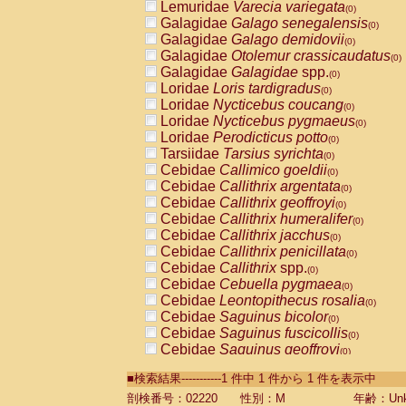
Lemuridae
Varecia variegata
(0)
Galagidae
Galago senegalensis
(0)
Galagidae
Galago demidovii
(0)
Galagidae
Otolemur crassicaudatus
(0)
Galagidae
Galagidae
spp.
(0)
Loridae
Loris tardigradus
(0)
Loridae
Nycticebus coucang
(0)
Loridae
Nycticebus pygmaeus
(0)
Loridae
Perodicticus potto
(0)
Tarsiidae
Tarsius syrichta
(0)
Cebidae
Callimico goeldii
(0)
Cebidae
Callithrix argentata
(0)
Cebidae
Callithrix geoffroyi
(0)
Cebidae
Callithrix humeralifer
(0)
Cebidae
Callithrix jacchus
(0)
Cebidae
Callithrix penicillata
(0)
Cebidae
Callithrix
spp.
(0)
Cebidae
Cebuella pygmaea
(0)
Cebidae
Leontopithecus rosalia
(0)
Cebidae
Saguinus bicolor
(0)
Cebidae
Saguinus fuscicollis
(0)
Cebidae
Saguinus geoffroyi
(0)
Cebidae
Saguinus imperator
(0)
■検索結果-----------1 件中 1 件から 1 件を表示中
Cebidae
Saguinus labiatus
(0)
Cebidae
Saguinus leucopus
剖検番号：02220
性別：M
年齢：Unk
(0)