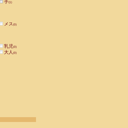
手
(1)
メス
(0)
乳児
(0)
大人
(0)