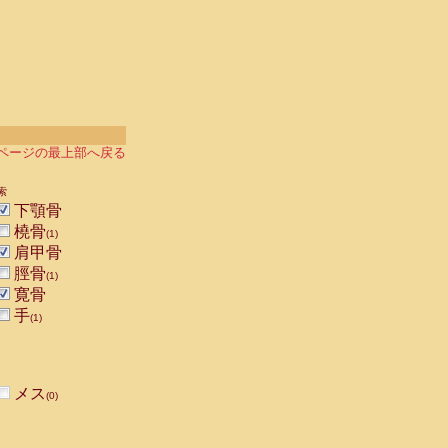
ページの最上部へ戻る
索
下顎骨
橈骨
(1)
肩甲骨
脛骨
(1)
寛骨
手
(1)
メス
(0)