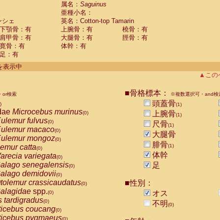
guinus midas
属名：
Saguinus
(0)
亜種小名：
guinus mystax
(0)
ンシェ
英名：Cotton-top Tamarin
uinus nigricollis
(0)
下顎骨：有
上腕骨：有
橈骨：有
guinus oedipus
(1)
肩甲骨：有
大腿骨：有
脛骨：有
uinus weddelli
(0)
寛骨：有
体幹：有
guinus
spp.
(0)
足：有
us trivirgatus
(0)
us albifrons
件を表示中
(0)
us apella
▲この
(0)
bus capucinus
(0)
us nigrivittatus
■骨格標本：
or検索
(0)
※複数選択可・and検
bus
spp.
頭蓋骨
(0)
)
(1)
miri boliviensis
dae
Microcebus murinus
(0)
上腕骨
(0)
(1)
miri sciureus
ulemur fulvus
(0)
(0)
尺骨
(1)
uatta caraya
ulemur macaco
(0)
(0)
大腿骨
uatta fusca
ulemur mongoz
(0)
(0)
腓骨
uatta seniculus
emur catta
(1)
(0)
(0)
uatta
spp.
体幹
arecia variegata
(0)
(0)
les belzebuth
alago senegalensis
足
(0)
(0)
les geoffroyi
alago demidovii
(0)
(0)
les paniscus
tolemur crassicaudatus
■性別：
(0)
(0)
les
spp.
alagidae
spp.
(0)
オス
(0)
othrix lagothricha
s tardigradus
(0)
(0)
不明
(0)
othrix lagothricha cana
ticebus coucang
(0)
(0)
Cacajao calvus rubicundus
ticebus pygmaeus
(0)
(0)