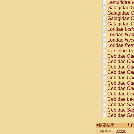
Lemuridae
V
Galagidae
G
Galagidae
G
Galagidae
O
Galagidae
G
Loridae
Lori
Loridae
Nyc
Loridae
Nyc
Loridae
Pero
Tarsiidae
Ta
Cebidae
Cal
Cebidae
Cal
Cebidae
Cal
Cebidae
Cal
Cebidae
Cal
Cebidae
Cal
Cebidae
Cal
Cebidae
Ce
Cebidae
Leo
Cebidae
Sag
Cebidae
Sag
Cebidae
Sag
Cebidae
Sag
■検索結果----------
Cebidae
Sag
Cebidae
Sa
剖検番号：02220