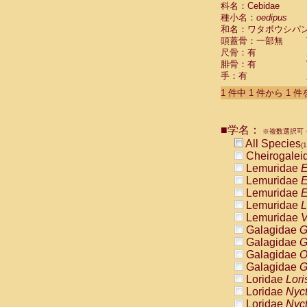
科名：Cebidae
Cebidae
Sa
種小名：
oedipus
Cebidae
Sa
和名：ワタボウシパ
Cebidae
Sag
頭蓋骨：一部無
Cebidae
Sa
尺骨：有
Cebidae
Sag
腓骨：有
Cebidae
Sa
手：有
Cebidae
Aot
Cebidae
Ceb
1 件中 1 件から 1 
Cebidae
Ceb
Cebidae
Ce
■学名：
Cebidae
Ceb
※複数選択可・
Cebidae
Ce
All Species
(1
Cebidae
Sai
Cheirogalei
Cebidae
Sai
Lemuridae
E
Atelidae
Alo
Lemuridae
E
Atelidae
Alo
Lemuridae
E
Atelidae
Alo
Lemuridae
L
Atelidae
Alo
Lemuridae
V
Atelidae
Ate
Galagidae
G
Atelidae
Ate
Galagidae
G
Atelidae
Ate
Galagidae
O
Atelidae
Ate
Galagidae
G
Atelidae
Lag
Loridae
Lori
Atelidae
Lag
Loridae
Nyc
Pitheciidae
Loridae
Nyc