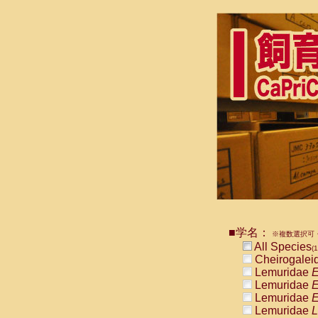
■学名：
※複数選択可・
All Species
(1
Cheirogalei
Lemuridae
E
Lemuridae
E
Lemuridae
E
Lemuridae
L