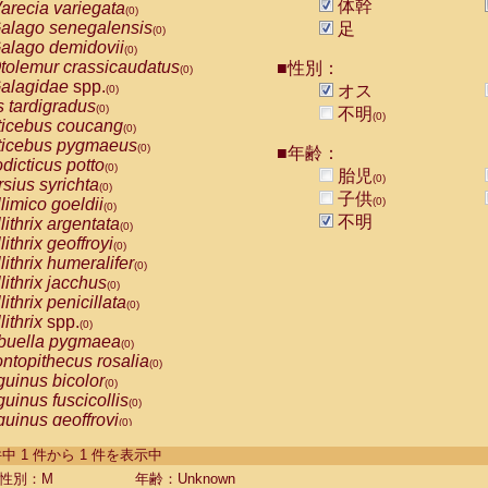
体幹
arecia variegata
(0)
alago senegalensis
足
(0)
alago demidovii
(0)
tolemur crassicaudatus
■性別：
(0)
alagidae
spp.
オス
(0)
s tardigradus
(0)
不明
(0)
ticebus coucang
(0)
ticebus pygmaeus
(0)
■年齢：
dicticus potto
(0)
胎児
(0)
rsius syrichta
(0)
子供
limico goeldii
(0)
(0)
不明
lithrix argentata
(0)
lithrix geoffroyi
(0)
lithrix humeralifer
(0)
lithrix jacchus
(0)
lithrix penicillata
(0)
lithrix
spp.
(0)
buella pygmaea
(0)
ntopithecus rosalia
(0)
uinus bicolor
(0)
uinus fuscicollis
(0)
uinus geoffroyi
(0)
uinus imperator
(0)
-1 件中 1 件から 1 件を表示中
uinus labiatus
(0)
guinus leucopus
性別：M
年齢：Unknown
(0)