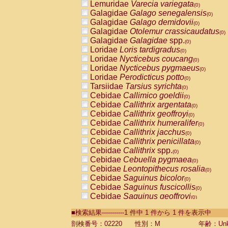
Lemuridae
Varecia variegata
(0)
Galagidae
Galago senegalensis
(0)
Galagidae
Galago demidovii
(0)
Galagidae
Otolemur crassicaudatus
(0)
Galagidae
Galagidae
spp.
(0)
Loridae
Loris tardigradus
(0)
Loridae
Nycticebus coucang
(0)
Loridae
Nycticebus pygmaeus
(0)
Loridae
Perodicticus potto
(0)
Tarsiidae
Tarsius syrichta
(0)
Cebidae
Callimico goeldii
(0)
Cebidae
Callithrix argentata
(0)
Cebidae
Callithrix geoffroyi
(0)
Cebidae
Callithrix humeralifer
(0)
Cebidae
Callithrix jacchus
(0)
Cebidae
Callithrix penicillata
(0)
Cebidae
Callithrix
spp.
(0)
Cebidae
Cebuella pygmaea
(0)
Cebidae
Leontopithecus rosalia
(0)
Cebidae
Saguinus bicolor
(0)
Cebidae
Saguinus fuscicollis
(0)
Cebidae
Saguinus geoffroyi
(0)
Cebidae
Saguinus imperator
(0)
■検索結果-----------1 件中 1 件から 1 件を表示中
Cebidae
Saguinus labiatus
(0)
Cebidae
Saguinus leucopus
剖検番号：02220
性別：M
年齢：Unk
(0)