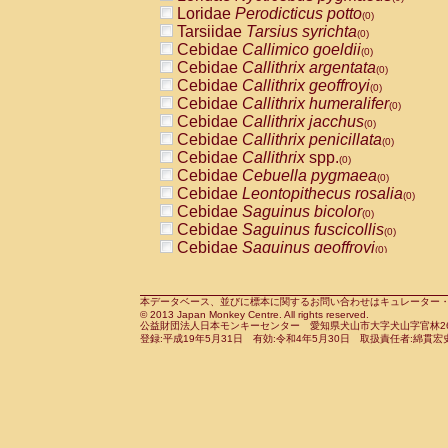
Pitheciidae
Callicebus cupreus
Loridae
Perodicticus potto
(0)
(0)
Pitheciidae
Callicebus donacophilus
Tarsiidae
Tarsius syrichta
(0
(0)
Pitheciidae
Callicebus moloch
Cebidae
Callimico goeldii
(0)
(0)
Pitheciidae
Callicebus torquatus
Cebidae
Callithrix argentata
(0)
(0)
Pitheciidae
Callicebus
spp.
Cebidae
Callithrix geoffroyi
(0)
(0)
Pitheciidae
Chiropotes satanas
Cebidae
Callithrix humeralifer
(0)
(0)
Pitheciidae
Pithecia monachus
Cebidae
Callithrix jacchus
(0)
(0)
Pitheciidae
Pithecia pithecia
Cebidae
Callithrix penicillata
(0)
(0)
Cercopithecidae
Cercocebus agilis
Cebidae
Callithrix
spp.
(0)
(0)
Cercopithecidae
Cercocebus galeritus
Cebidae
Cebuella pygmaea
(0)
Cercopithecidae
Cercocebus torquatu
Cebidae
Leontopithecus rosalia
(0)
Cercopithecidae
Cercocebus torquatus
Cebidae
Saguinus bicolor
(0)
Cercopithecidae
Cercocebus torquatu
Cebidae
Saguinus fuscicollis
(0)
Cercopithecidae
Cercocebus
hybrid
Cebidae
Saguinus geoffroyi
(0)
(0)
Cercopithecidae
Cercocebus
spp.
Cebidae
Saguinus imperator
(0)
(0)
Cercopithecidae
Lophocebus albigen
Cebidae
Saguinus labiatus
(0)
Cercopithecidae
Papio anubis
Cebidae
Saguinus leucopus
本データベース、並びに標本に関するお問い合わせはキュレーター・新宅勇太までお願い
(0)
(0)
© 2013 Japan Monkey Centre. All rights reserved.
Cercopithecidae
Papio cynocephalus
Cebidae
Saguinus midas
(
(0)
公益財団法人日本モンキーセンター 愛知県犬山市大字犬山字官林26番
Cercopithecidae
Papio hamadryas
Cebidae
Saguinus mystax
(0)
登録:平成19年5月31日 有効:令和4年5月30日 取扱責任者:綿貫宏
(0)
Cercopithecidae
Papio papio
Cebidae
Saguinus nigricollis
(0)
(0)
Cercopithecidae
Papio
spp.
Cebidae
Saguinus oedipus
(0)
(1)
Cercopithecidae
Mandrillus leucopha
Cebidae
Saguinus weddelli
(0)
Cercopithecidae
Mandrillus sphinx
Cebidae
Saguinus
spp.
(0)
(0)
Cercopithecidae
Theropithecus gelad
Cebidae
Aotus trivirgatus
(0)
Cercopithecidae
Macaca arctoides
Cebidae
Cebus albifrons
(0)
(0)