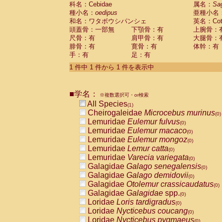
科名：Cebidae
Cebidae
Saguinus midas
属名：
Sa
(0)
種小名：
oedipus
亜種小名
Cebidae
Saguinus mystax
(0)
和名：ワタボウシパンシェ
英名：Cotto
Cebidae
Saguinus nigricollis
(0)
頭蓋骨：一部無
下顎骨：有
上腕骨：
Cebidae
Saguinus oedipus
(1)
尺骨：有
肩甲骨：有
大腿骨：
Cebidae
Saguinus weddelli
(0)
腓骨：有
寛骨：有
体幹：有
Cebidae
Saguinus
spp.
(0)
手：有
足：有
Cebidae
Aotus trivirgatus
(0)
Cebidae
Cebus albifrons
1 件中 1 件から 1 件を表示中
(0)
Cebidae
Cebus apella
(0)
Cebidae
Cebus capucinus
(0)
■学名：
Cebidae
Cebus nigrivittatus
※複数選択可・or検索
(0)
Cebidae
Cebus
spp.
All Species
(0)
(1)
Cebidae
Saimiri boliviensis
Cheirogaleidae
Microcebus murinus
(0)
(0)
Cebidae
Saimiri sciureus
Lemuridae
Eulemur fulvus
(0)
(0)
Atelidae
Alouatta caraya
Lemuridae
Eulemur macaco
(0)
(0)
Atelidae
Alouatta fusca
Lemuridae
Eulemur mongoz
(0)
(0)
Atelidae
Alouatta seniculus
Lemuridae
Lemur catta
(0)
(0)
Atelidae
Alouatta
spp.
Lemuridae
Varecia variegata
(0)
(0)
Atelidae
Ateles belzebuth
Galagidae
Galago senegalensis
(0)
(0)
Atelidae
Ateles geoffroyi
Galagidae
Galago demidovii
(0)
(0)
Atelidae
Ateles paniscus
Galagidae
Otolemur crassicaudatus
(0)
(0)
Atelidae
Ateles
spp.
Galagidae
Galagidae
spp.
(0)
(0)
Atelidae
Lagothrix lagothricha
Loridae
Loris tardigradus
(0)
(0)
Atelidae
Lagothrix lagothricha cana
Loridae
Nycticebus coucang
(0)
(0)
Pitheciidae
Cacajao calvus rubicundu
Loridae
Nycticebus pygmaeus
(0)