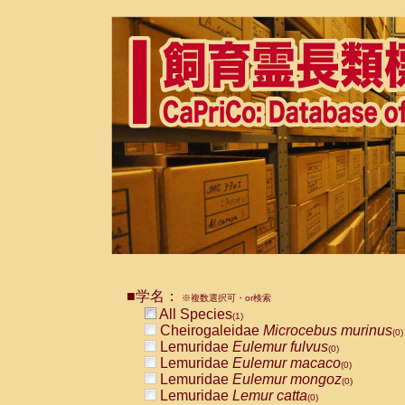
■学名：
※複数選択可・or検索
All Species
(1)
Cheirogaleidae
Microcebus murinus
(0)
Lemuridae
Eulemur fulvus
(0)
Lemuridae
Eulemur macaco
(0)
Lemuridae
Eulemur mongoz
(0)
Lemuridae
Lemur catta
(0)