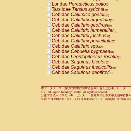
Pitheciidae
Callicebus cupreus
Loridae
Perodicticus potto
(0)
(0)
Pitheciidae
Callicebus donacophilus
Tarsiidae
Tarsius syrichta
(0
(0)
Pitheciidae
Callicebus moloch
Cebidae
Callimico goeldii
(0)
(0)
Pitheciidae
Callicebus torquatus
Cebidae
Callithrix argentata
(0)
(0)
Pitheciidae
Callicebus
spp.
Cebidae
Callithrix geoffroyi
(0)
(0)
Pitheciidae
Chiropotes satanas
Cebidae
Callithrix humeralifer
(0)
(0)
Pitheciidae
Pithecia monachus
Cebidae
Callithrix jacchus
(0)
(0)
Pitheciidae
Pithecia pithecia
Cebidae
Callithrix penicillata
(0)
(0)
Cercopithecidae
Cercocebus agilis
Cebidae
Callithrix
spp.
(0)
(0)
Cercopithecidae
Cercocebus galeritus
Cebidae
Cebuella pygmaea
(0)
Cercopithecidae
Cercocebus torquatu
Cebidae
Leontopithecus rosalia
(0)
Cercopithecidae
Cercocebus torquatus
Cebidae
Saguinus bicolor
(0)
Cercopithecidae
Cercocebus torquatu
Cebidae
Saguinus fuscicollis
(0)
Cercopithecidae
Cercocebus
hybrid
Cebidae
Saguinus geoffroyi
(0)
(0)
Cercopithecidae
Cercocebus
spp.
Cebidae
Saguinus imperator
(0)
(0)
Cercopithecidae
Lophocebus albigen
Cebidae
Saguinus labiatus
(0)
Cercopithecidae
Papio anubis
Cebidae
Saguinus leucopus
本データベース、並びに標本に関するお問い合わせはキュレーター・新宅勇太までお願い
(0)
(0)
© 2013 Japan Monkey Centre. All rights reserved.
Cercopithecidae
Papio cynocephalus
Cebidae
Saguinus midas
(
(0)
公益財団法人日本モンキーセンター 愛知県犬山市大字犬山字官林26番
Cercopithecidae
Papio hamadryas
Cebidae
Saguinus mystax
(0)
登録:平成19年5月31日 有効:令和4年5月30日 取扱責任者:綿貫宏
(0)
Cercopithecidae
Papio papio
Cebidae
Saguinus nigricollis
(0)
(0)
Cercopithecidae
Papio
spp.
Cebidae
Saguinus oedipus
(0)
(1)
Cercopithecidae
Mandrillus leucopha
Cebidae
Saguinus weddelli
(0)
Cercopithecidae
Mandrillus sphinx
Cebidae
Saguinus
spp.
(0)
(0)
Cercopithecidae
Theropithecus gelad
Cebidae
Aotus trivirgatus
(0)
Cercopithecidae
Macaca arctoides
Cebidae
Cebus albifrons
(0)
(0)