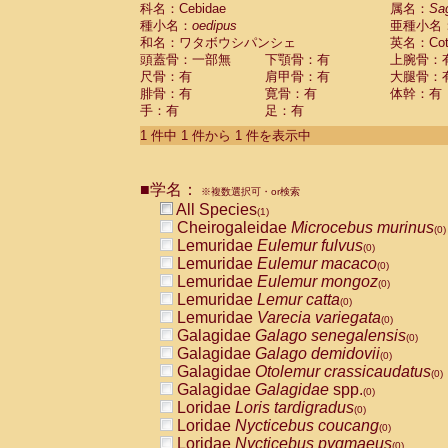
科名：Cebidae
Cebidae
Saguinus midas
属名：
Sa
(0)
種小名：
oedipus
亜種小名
Cebidae
Saguinus mystax
(0)
和名：ワタボウシパンシェ
英名：Cotto
Cebidae
Saguinus nigricollis
(0)
頭蓋骨：一部無
下顎骨：有
上腕骨：
Cebidae
Saguinus oedipus
(1)
尺骨：有
肩甲骨：有
大腿骨：
Cebidae
Saguinus weddelli
(0)
腓骨：有
寛骨：有
体幹：有
Cebidae
Saguinus
spp.
(0)
手：有
足：有
Cebidae
Aotus trivirgatus
(0)
Cebidae
Cebus albifrons
1 件中 1 件から 1 件を表示中
(0)
Cebidae
Cebus apella
(0)
Cebidae
Cebus capucinus
(0)
■学名：
Cebidae
Cebus nigrivittatus
※複数選択可・or検索
(0)
Cebidae
Cebus
spp.
All Species
(0)
(1)
Cebidae
Saimiri boliviensis
Cheirogaleidae
Microcebus murinus
(0)
(0)
Cebidae
Saimiri sciureus
Lemuridae
Eulemur fulvus
(0)
(0)
Atelidae
Alouatta caraya
Lemuridae
Eulemur macaco
(0)
(0)
Atelidae
Alouatta fusca
Lemuridae
Eulemur mongoz
(0)
(0)
Atelidae
Alouatta seniculus
Lemuridae
Lemur catta
(0)
(0)
Atelidae
Alouatta
spp.
Lemuridae
Varecia variegata
(0)
(0)
Atelidae
Ateles belzebuth
Galagidae
Galago senegalensis
(0)
(0)
Atelidae
Ateles geoffroyi
Galagidae
Galago demidovii
(0)
(0)
Atelidae
Ateles paniscus
Galagidae
Otolemur crassicaudatus
(0)
(0)
Atelidae
Ateles
spp.
Galagidae
Galagidae
spp.
(0)
(0)
Atelidae
Lagothrix lagothricha
Loridae
Loris tardigradus
(0)
(0)
Atelidae
Lagothrix lagothricha cana
Loridae
Nycticebus coucang
(0)
(0)
Pitheciidae
Cacajao calvus rubicundu
Loridae
Nycticebus pygmaeus
(0)