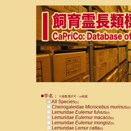
■学名：
※複数選択可・or検索
All Species
(1)
Cheirogaleidae
Microcebus murinus
(0)
Lemuridae
Eulemur fulvus
(0)
Lemuridae
Eulemur macaco
(0)
Lemuridae
Eulemur mongoz
(0)
Lemuridae
Lemur catta
(0)