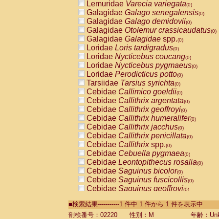
Lemuridae
Varecia variegata
(0)
Galagidae
Galago senegalensis
(0)
Galagidae
Galago demidovii
(0)
Galagidae
Otolemur crassicaudatus
(0)
Galagidae
Galagidae
spp.
(0)
Loridae
Loris tardigradus
(0)
Loridae
Nycticebus coucang
(0)
Loridae
Nycticebus pygmaeus
(0)
Loridae
Perodicticus potto
(0)
Tarsiidae
Tarsius syrichta
(0)
Cebidae
Callimico goeldii
(0)
Cebidae
Callithrix argentata
(0)
Cebidae
Callithrix geoffroyi
(0)
Cebidae
Callithrix humeralifer
(0)
Cebidae
Callithrix jacchus
(0)
Cebidae
Callithrix penicillata
(0)
Cebidae
Callithrix
spp.
(0)
Cebidae
Cebuella pygmaea
(0)
Cebidae
Leontopithecus rosalia
(0)
Cebidae
Saguinus bicolor
(0)
Cebidae
Saguinus fuscicollis
(0)
Cebidae
Saguinus geoffroyi
(0)
Cebidae
Saguinus imperator
(0)
■検索結果-----------1 件中 1 件から 1 件を表示中
Cebidae
Saguinus labiatus
(0)
Cebidae
Saguinus leucopus
剖検番号：02220
性別：M
年齢：Unk
(0)