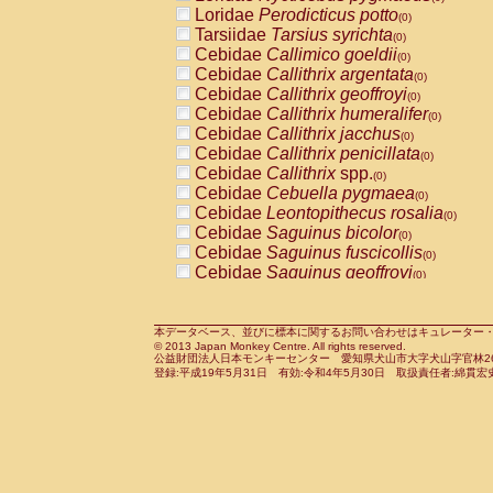
Pitheciidae
Callicebus cupreus
Loridae
Perodicticus potto
(0)
(0)
Pitheciidae
Callicebus donacophilus
Tarsiidae
Tarsius syrichta
(0
(0)
Pitheciidae
Callicebus moloch
Cebidae
Callimico goeldii
(0)
(0)
Pitheciidae
Callicebus torquatus
Cebidae
Callithrix argentata
(0)
(0)
Pitheciidae
Callicebus
spp.
Cebidae
Callithrix geoffroyi
(0)
(0)
Pitheciidae
Chiropotes satanas
Cebidae
Callithrix humeralifer
(0)
(0)
Pitheciidae
Pithecia monachus
Cebidae
Callithrix jacchus
(0)
(0)
Pitheciidae
Pithecia pithecia
Cebidae
Callithrix penicillata
(0)
(0)
Cercopithecidae
Cercocebus agilis
Cebidae
Callithrix
spp.
(0)
(0)
Cercopithecidae
Cercocebus galeritus
Cebidae
Cebuella pygmaea
(0)
Cercopithecidae
Cercocebus torquatu
Cebidae
Leontopithecus rosalia
(0)
Cercopithecidae
Cercocebus torquatus
Cebidae
Saguinus bicolor
(0)
Cercopithecidae
Cercocebus torquatu
Cebidae
Saguinus fuscicollis
(0)
Cercopithecidae
Cercocebus
hybrid
Cebidae
Saguinus geoffroyi
(0)
(0)
Cercopithecidae
Cercocebus
spp.
Cebidae
Saguinus imperator
(0)
(0)
Cercopithecidae
Lophocebus albigen
Cebidae
Saguinus labiatus
(0)
Cercopithecidae
Papio anubis
Cebidae
Saguinus leucopus
本データベース、並びに標本に関するお問い合わせはキュレーター・新宅勇太までお願い
(0)
(0)
© 2013 Japan Monkey Centre. All rights reserved.
Cercopithecidae
Papio cynocephalus
Cebidae
Saguinus midas
(
(0)
公益財団法人日本モンキーセンター 愛知県犬山市大字犬山字官林26番
Cercopithecidae
Papio hamadryas
Cebidae
Saguinus mystax
(0)
登録:平成19年5月31日 有効:令和4年5月30日 取扱責任者:綿貫宏
(0)
Cercopithecidae
Papio papio
Cebidae
Saguinus nigricollis
(0)
(0)
Cercopithecidae
Papio
spp.
Cebidae
Saguinus oedipus
(0)
(1)
Cercopithecidae
Mandrillus leucopha
Cebidae
Saguinus weddelli
(0)
Cercopithecidae
Mandrillus sphinx
Cebidae
Saguinus
spp.
(0)
(0)
Cercopithecidae
Theropithecus gelad
Cebidae
Aotus trivirgatus
(0)
Cercopithecidae
Macaca arctoides
Cebidae
Cebus albifrons
(0)
(0)