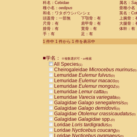
科名：Cebidae
Cebidae
Saguinus midas
属名：
Sa
(0)
種小名：
oedipus
亜種小名
Cebidae
Saguinus mystax
(0)
和名：ワタボウシパンシェ
英名：Cotto
Cebidae
Saguinus nigricollis
(0)
頭蓋骨：一部無
下顎骨：有
上腕骨：
Cebidae
Saguinus oedipus
(1)
尺骨：有
肩甲骨：有
大腿骨：
Cebidae
Saguinus weddelli
(0)
腓骨：有
寛骨：有
体幹：有
Cebidae
Saguinus
spp.
(0)
手：有
足：有
Cebidae
Aotus trivirgatus
(0)
Cebidae
Cebus albifrons
1 件中 1 件から 1 件を表示中
(0)
Cebidae
Cebus apella
(0)
Cebidae
Cebus capucinus
(0)
■学名：
Cebidae
Cebus nigrivittatus
※複数選択可・or検索
(0)
Cebidae
Cebus
spp.
All Species
(0)
(1)
Cebidae
Saimiri boliviensis
Cheirogaleidae
Microcebus murinus
(0)
(0)
Cebidae
Saimiri sciureus
Lemuridae
Eulemur fulvus
(0)
(0)
Atelidae
Alouatta caraya
Lemuridae
Eulemur macaco
(0)
(0)
Atelidae
Alouatta fusca
Lemuridae
Eulemur mongoz
(0)
(0)
Atelidae
Alouatta seniculus
Lemuridae
Lemur catta
(0)
(0)
Atelidae
Alouatta
spp.
Lemuridae
Varecia variegata
(0)
(0)
Atelidae
Ateles belzebuth
Galagidae
Galago senegalensis
(0)
(0)
Atelidae
Ateles geoffroyi
Galagidae
Galago demidovii
(0)
(0)
Atelidae
Ateles paniscus
Galagidae
Otolemur crassicaudatus
(0)
(0)
Atelidae
Ateles
spp.
Galagidae
Galagidae
spp.
(0)
(0)
Atelidae
Lagothrix lagothricha
Loridae
Loris tardigradus
(0)
(0)
Atelidae
Lagothrix lagothricha cana
Loridae
Nycticebus coucang
(0)
(0)
Pitheciidae
Cacajao calvus rubicundu
Loridae
Nycticebus pygmaeus
(0)