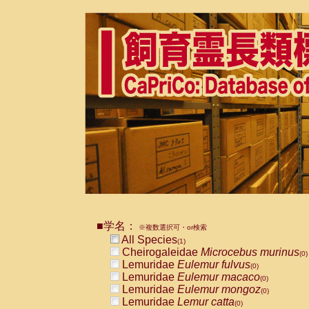
■学名：
※複数選択可・or検索
All Species
(1)
Cheirogaleidae
Microcebus murinus
(0)
Lemuridae
Eulemur fulvus
(0)
Lemuridae
Eulemur macaco
(0)
Lemuridae
Eulemur mongoz
(0)
Lemuridae
Lemur catta
(0)