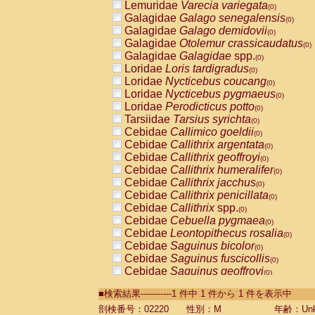
Lemuridae
Varecia variegata
(0)
Galagidae
Galago senegalensis
(0)
Galagidae
Galago demidovii
(0)
Galagidae
Otolemur crassicaudatus
(0)
Galagidae
Galagidae
spp.
(0)
Loridae
Loris tardigradus
(0)
Loridae
Nycticebus coucang
(0)
Loridae
Nycticebus pygmaeus
(0)
Loridae
Perodicticus potto
(0)
Tarsiidae
Tarsius syrichta
(0)
Cebidae
Callimico goeldii
(0)
Cebidae
Callithrix argentata
(0)
Cebidae
Callithrix geoffroyi
(0)
Cebidae
Callithrix humeralifer
(0)
Cebidae
Callithrix jacchus
(0)
Cebidae
Callithrix penicillata
(0)
Cebidae
Callithrix
spp.
(0)
Cebidae
Cebuella pygmaea
(0)
Cebidae
Leontopithecus rosalia
(0)
Cebidae
Saguinus bicolor
(0)
Cebidae
Saguinus fuscicollis
(0)
Cebidae
Saguinus geoffroyi
(0)
Cebidae
Saguinus imperator
(0)
■検索結果-----------1 件中 1 件から 1 件を表示中
Cebidae
Saguinus labiatus
(0)
Cebidae
Saguinus leucopus
剖検番号：02220
性別：M
年齢：Unk
(0)