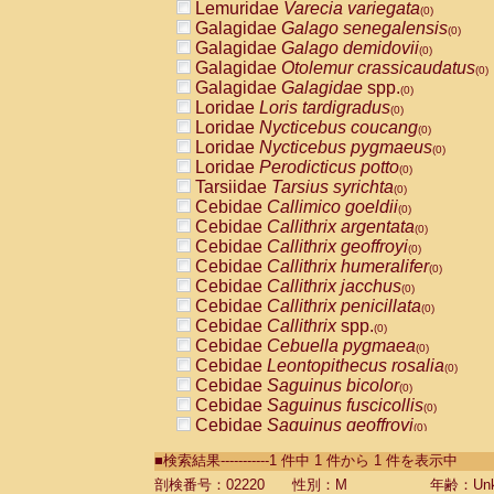
Lemuridae
Varecia variegata
(0)
Galagidae
Galago senegalensis
(0)
Galagidae
Galago demidovii
(0)
Galagidae
Otolemur crassicaudatus
(0)
Galagidae
Galagidae
spp.
(0)
Loridae
Loris tardigradus
(0)
Loridae
Nycticebus coucang
(0)
Loridae
Nycticebus pygmaeus
(0)
Loridae
Perodicticus potto
(0)
Tarsiidae
Tarsius syrichta
(0)
Cebidae
Callimico goeldii
(0)
Cebidae
Callithrix argentata
(0)
Cebidae
Callithrix geoffroyi
(0)
Cebidae
Callithrix humeralifer
(0)
Cebidae
Callithrix jacchus
(0)
Cebidae
Callithrix penicillata
(0)
Cebidae
Callithrix
spp.
(0)
Cebidae
Cebuella pygmaea
(0)
Cebidae
Leontopithecus rosalia
(0)
Cebidae
Saguinus bicolor
(0)
Cebidae
Saguinus fuscicollis
(0)
Cebidae
Saguinus geoffroyi
(0)
Cebidae
Saguinus imperator
(0)
■検索結果-----------1 件中 1 件から 1 件を表示中
Cebidae
Saguinus labiatus
(0)
Cebidae
Saguinus leucopus
剖検番号：02220
性別：M
年齢：Unk
(0)