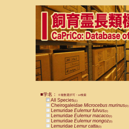
■学名：
※複数選択可・or検索
All Species
(1)
Cheirogaleidae
Microcebus murinus
(0)
Lemuridae
Eulemur fulvus
(0)
Lemuridae
Eulemur macaco
(0)
Lemuridae
Eulemur mongoz
(0)
Lemuridae
Lemur catta
(0)