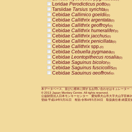
Pitheciidae
Callicebus cupreus
Loridae
Perodicticus potto
(0)
(0)
Pitheciidae
Callicebus donacophilus
Tarsiidae
Tarsius syrichta
(0
(0)
Pitheciidae
Callicebus moloch
Cebidae
Callimico goeldii
(0)
(0)
Pitheciidae
Callicebus torquatus
Cebidae
Callithrix argentata
(0)
(0)
Pitheciidae
Callicebus
spp.
Cebidae
Callithrix geoffroyi
(0)
(0)
Pitheciidae
Chiropotes satanas
Cebidae
Callithrix humeralifer
(0)
(0)
Pitheciidae
Pithecia monachus
Cebidae
Callithrix jacchus
(0)
(0)
Pitheciidae
Pithecia pithecia
Cebidae
Callithrix penicillata
(0)
(0)
Cercopithecidae
Cercocebus agilis
Cebidae
Callithrix
spp.
(0)
(0)
Cercopithecidae
Cercocebus galeritus
Cebidae
Cebuella pygmaea
(0)
Cercopithecidae
Cercocebus torquatu
Cebidae
Leontopithecus rosalia
(0)
Cercopithecidae
Cercocebus torquatus
Cebidae
Saguinus bicolor
(0)
Cercopithecidae
Cercocebus torquatu
Cebidae
Saguinus fuscicollis
(0)
Cercopithecidae
Cercocebus
hybrid
Cebidae
Saguinus geoffroyi
(0)
(0)
Cercopithecidae
Cercocebus
spp.
Cebidae
Saguinus imperator
(0)
(0)
Cercopithecidae
Lophocebus albigen
Cebidae
Saguinus labiatus
(0)
Cercopithecidae
Papio anubis
Cebidae
Saguinus leucopus
本データベース、並びに標本に関するお問い合わせはキュレーター・新宅勇太までお願い
(0)
(0)
© 2013 Japan Monkey Centre. All rights reserved.
Cercopithecidae
Papio cynocephalus
Cebidae
Saguinus midas
(
(0)
公益財団法人日本モンキーセンター 愛知県犬山市大字犬山字官林26番
Cercopithecidae
Papio hamadryas
Cebidae
Saguinus mystax
(0)
登録:平成19年5月31日 有効:令和4年5月30日 取扱責任者:綿貫宏
(0)
Cercopithecidae
Papio papio
Cebidae
Saguinus nigricollis
(0)
(0)
Cercopithecidae
Papio
spp.
Cebidae
Saguinus oedipus
(0)
(1)
Cercopithecidae
Mandrillus leucopha
Cebidae
Saguinus weddelli
(0)
Cercopithecidae
Mandrillus sphinx
Cebidae
Saguinus
spp.
(0)
(0)
Cercopithecidae
Theropithecus gelad
Cebidae
Aotus trivirgatus
(0)
Cercopithecidae
Macaca arctoides
Cebidae
Cebus albifrons
(0)
(0)