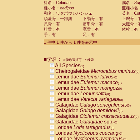
科名：Cebidae
Cebidae
Saguinus midas
属名：
Sa
(0)
種小名：
oedipus
亜種小名
Cebidae
Saguinus mystax
(0)
和名：ワタボウシパンシェ
英名：Cotto
Cebidae
Saguinus nigricollis
(0)
頭蓋骨：一部無
下顎骨：有
上腕骨：
Cebidae
Saguinus oedipus
(1)
尺骨：有
肩甲骨：有
大腿骨：
Cebidae
Saguinus weddelli
(0)
腓骨：有
寛骨：有
体幹：有
Cebidae
Saguinus
spp.
(0)
手：有
足：有
Cebidae
Aotus trivirgatus
(0)
Cebidae
Cebus albifrons
1 件中 1 件から 1 件を表示中
(0)
Cebidae
Cebus apella
(0)
Cebidae
Cebus capucinus
(0)
■学名：
Cebidae
Cebus nigrivittatus
※複数選択可・or検索
(0)
Cebidae
Cebus
spp.
All Species
(0)
(1)
Cebidae
Saimiri boliviensis
Cheirogaleidae
Microcebus murinus
(0)
(0)
Cebidae
Saimiri sciureus
Lemuridae
Eulemur fulvus
(0)
(0)
Atelidae
Alouatta caraya
Lemuridae
Eulemur macaco
(0)
(0)
Atelidae
Alouatta fusca
Lemuridae
Eulemur mongoz
(0)
(0)
Atelidae
Alouatta seniculus
Lemuridae
Lemur catta
(0)
(0)
Atelidae
Alouatta
spp.
Lemuridae
Varecia variegata
(0)
(0)
Atelidae
Ateles belzebuth
Galagidae
Galago senegalensis
(0)
(0)
Atelidae
Ateles geoffroyi
Galagidae
Galago demidovii
(0)
(0)
Atelidae
Ateles paniscus
Galagidae
Otolemur crassicaudatus
(0)
(0)
Atelidae
Ateles
spp.
Galagidae
Galagidae
spp.
(0)
(0)
Atelidae
Lagothrix lagothricha
Loridae
Loris tardigradus
(0)
(0)
Atelidae
Lagothrix lagothricha cana
Loridae
Nycticebus coucang
(0)
(0)
Pitheciidae
Cacajao calvus rubicundu
Loridae
Nycticebus pygmaeus
(0)