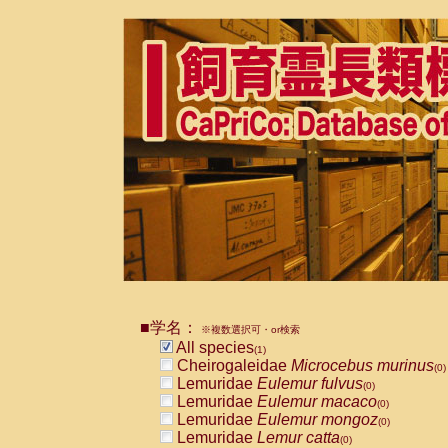
■学名：
※複数選択可・or検索
All species
(1)
Cheirogaleidae
Microcebus murinus
(0)
Lemuridae
Eulemur fulvus
(0)
Lemuridae
Eulemur macaco
(0)
Lemuridae
Eulemur mongoz
(0)
Lemuridae
Lemur catta
(0)