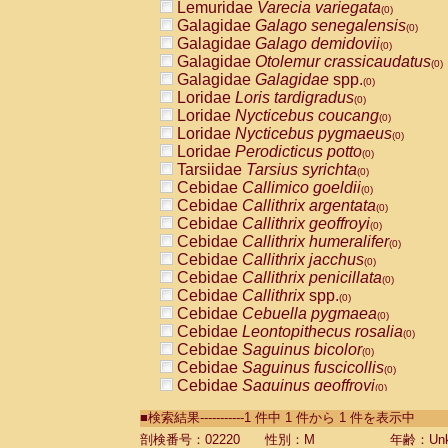
Lemuridae
Varecia variegata
(0)
Galagidae
Galago senegalensis
(0)
Galagidae
Galago demidovii
(0)
Galagidae
Otolemur crassicaudatus
(0)
Galagidae
Galagidae
spp.
(0)
Loridae
Loris tardigradus
(0)
Loridae
Nycticebus coucang
(0)
Loridae
Nycticebus pygmaeus
(0)
Loridae
Perodicticus potto
(0)
Tarsiidae
Tarsius syrichta
(0)
Cebidae
Callimico goeldii
(0)
Cebidae
Callithrix argentata
(0)
Cebidae
Callithrix geoffroyi
(0)
Cebidae
Callithrix humeralifer
(0)
Cebidae
Callithrix jacchus
(0)
Cebidae
Callithrix penicillata
(0)
Cebidae
Callithrix
spp.
(0)
Cebidae
Cebuella pygmaea
(0)
Cebidae
Leontopithecus rosalia
(0)
Cebidae
Saguinus bicolor
(0)
Cebidae
Saguinus fuscicollis
(0)
Cebidae
Saguinus geoffroyi
(0)
Cebidae
Saguinus imperator
(0)
■検索結果-----------1 件中 1 件から 1 件を表示中
Cebidae
Saguinus labiatus
(0)
Cebidae
Saguinus leucopus
剖検番号：02220
性別：M
年齢：Unk
(0)