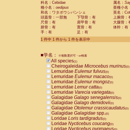
科名：Cebidae
Cebidae
Saguinus midas
属名：
Sa
(0)
種小名：
oedipus
亜種小名
Cebidae
Saguinus mystax
(0)
和名：ワタボウシパンシェ
英名：Cotto
Cebidae
Saguinus nigricollis
(0)
頭蓋骨：一部無
下顎骨：有
上腕骨：
Cebidae
Saguinus oedipus
(1)
尺骨：有
肩甲骨：有
大腿骨：
Cebidae
Saguinus weddelli
(0)
腓骨：有
寛骨：有
体幹：有
Cebidae
Saguinus
spp.
(0)
手：有
足：有
Cebidae
Aotus trivirgatus
(0)
Cebidae
Cebus albifrons
1 件中 1 件から 1 件を表示中
(0)
Cebidae
Cebus apella
(0)
Cebidae
Cebus capucinus
(0)
■学名：
Cebidae
Cebus nigrivittatus
※複数選択可・or検索
(0)
Cebidae
Cebus
spp.
All species
(0)
(1)
Cebidae
Saimiri boliviensis
Cheirogaleidae
Microcebus murinus
(0)
(0)
Cebidae
Saimiri sciureus
Lemuridae
Eulemur fulvus
(0)
(0)
Atelidae
Alouatta caraya
Lemuridae
Eulemur macaco
(0)
(0)
Atelidae
Alouatta fusca
Lemuridae
Eulemur mongoz
(0)
(0)
Atelidae
Alouatta seniculus
Lemuridae
Lemur catta
(0)
(0)
Atelidae
Alouatta
spp.
Lemuridae
Varecia variegata
(0)
(0)
Atelidae
Ateles belzebuth
Galagidae
Galago senegalensis
(0)
(0)
Atelidae
Ateles geoffroyi
Galagidae
Galago demidovii
(0)
(0)
Atelidae
Ateles paniscus
Galagidae
Otolemur crassicaudatus
(0)
(0)
Atelidae
Ateles
spp.
Galagidae
Galagidae
spp.
(0)
(0)
Atelidae
Lagothrix lagothricha
Loridae
Loris tardigradus
(0)
(0)
Atelidae
Lagothrix lagothricha cana
Loridae
Nycticebus coucang
(0)
(0)
Pitheciidae
Cacajao calvus rubicundu
Loridae
Nycticebus pygmaeus
(0)