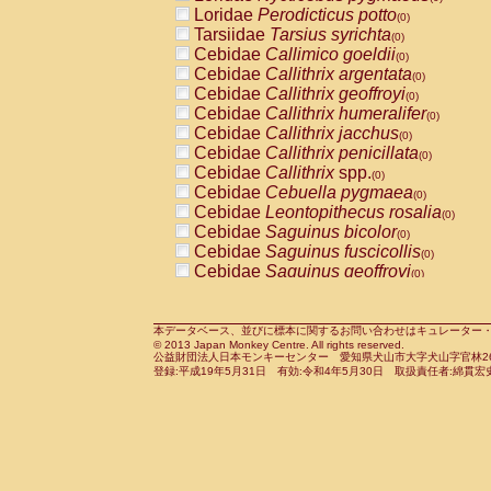
Pitheciidae
Callicebus cupreus
Loridae
Perodicticus potto
(0)
(0)
Pitheciidae
Callicebus donacophilus
Tarsiidae
Tarsius syrichta
(0
(0)
Pitheciidae
Callicebus moloch
Cebidae
Callimico goeldii
(0)
(0)
Pitheciidae
Callicebus torquatus
Cebidae
Callithrix argentata
(0)
(0)
Pitheciidae
Callicebus
spp.
Cebidae
Callithrix geoffroyi
(0)
(0)
Pitheciidae
Chiropotes satanas
Cebidae
Callithrix humeralifer
(0)
(0)
Pitheciidae
Pithecia monachus
Cebidae
Callithrix jacchus
(0)
(0)
Pitheciidae
Pithecia pithecia
Cebidae
Callithrix penicillata
(0)
(0)
Cercopithecidae
Cercocebus agilis
Cebidae
Callithrix
spp.
(0)
(0)
Cercopithecidae
Cercocebus galeritus
Cebidae
Cebuella pygmaea
(0)
Cercopithecidae
Cercocebus torquatu
Cebidae
Leontopithecus rosalia
(0)
Cercopithecidae
Cercocebus torquatus
Cebidae
Saguinus bicolor
(0)
Cercopithecidae
Cercocebus torquatu
Cebidae
Saguinus fuscicollis
(0)
Cercopithecidae
Cercocebus
hybrid
Cebidae
Saguinus geoffroyi
(0)
(0)
Cercopithecidae
Cercocebus
spp.
Cebidae
Saguinus imperator
(0)
(0)
Cercopithecidae
Lophocebus albigen
Cebidae
Saguinus labiatus
(0)
Cercopithecidae
Papio anubis
Cebidae
Saguinus leucopus
本データベース、並びに標本に関するお問い合わせはキュレーター・新宅勇太までお願い
(0)
(0)
© 2013 Japan Monkey Centre. All rights reserved.
Cercopithecidae
Papio cynocephalus
Cebidae
Saguinus midas
(
(0)
公益財団法人日本モンキーセンター 愛知県犬山市大字犬山字官林26番
Cercopithecidae
Papio hamadryas
Cebidae
Saguinus mystax
(0)
登録:平成19年5月31日 有効:令和4年5月30日 取扱責任者:綿貫宏
(0)
Cercopithecidae
Papio papio
Cebidae
Saguinus nigricollis
(0)
(0)
Cercopithecidae
Papio
spp.
Cebidae
Saguinus oedipus
(0)
(1)
Cercopithecidae
Mandrillus leucopha
Cebidae
Saguinus weddelli
(0)
Cercopithecidae
Mandrillus sphinx
Cebidae
Saguinus
spp.
(0)
(0)
Cercopithecidae
Theropithecus gelad
Cebidae
Aotus trivirgatus
(0)
Cercopithecidae
Macaca arctoides
Cebidae
Cebus albifrons
(0)
(0)