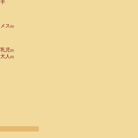
手
メス
(0)
乳児
(0)
大人
(0)