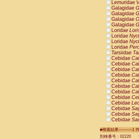
Lemuridae
V
Galagidae
G
Galagidae
G
Galagidae
O
Galagidae
G
Loridae
Lori
Loridae
Nyc
Loridae
Nyc
Loridae
Pero
Tarsiidae
Ta
Cebidae
Cal
Cebidae
Cal
Cebidae
Cal
Cebidae
Cal
Cebidae
Cal
Cebidae
Cal
Cebidae
Cal
Cebidae
Ce
Cebidae
Leo
Cebidae
Sag
Cebidae
Sag
Cebidae
Sag
Cebidae
Sag
■検索結果----------
Cebidae
Sag
Cebidae
Sa
剖検番号：02220