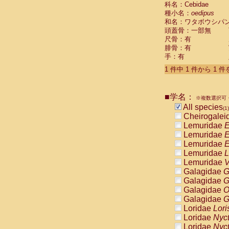
科名：Cebidae
Cebidae
Sa
種小名：
oedipus
Cebidae
Sa
和名：ワタボウシパ
Cebidae
Sag
頭蓋骨：一部無
Cebidae
Sa
尺骨：有
Cebidae
Sag
腓骨：有
Cebidae
Sa
手：有
Cebidae
Aot
Cebidae
Ceb
1 件中 1 件から 1 
Cebidae
Ceb
Cebidae
Ce
■学名：
Cebidae
Ceb
※複数選択可・
Cebidae
Ce
All species
(1)
Cebidae
Sai
Cheirogalei
Cebidae
Sai
Lemuridae
E
Atelidae
Alo
Lemuridae
E
Atelidae
Alo
Lemuridae
E
Atelidae
Alo
Lemuridae
L
Atelidae
Alo
Lemuridae
V
Atelidae
Ate
Galagidae
G
Atelidae
Ate
Galagidae
G
Atelidae
Ate
Galagidae
O
Atelidae
Ate
Galagidae
G
Atelidae
Lag
Loridae
Lori
Atelidae
Lag
Loridae
Nyc
Pitheciidae
Loridae
Nyc