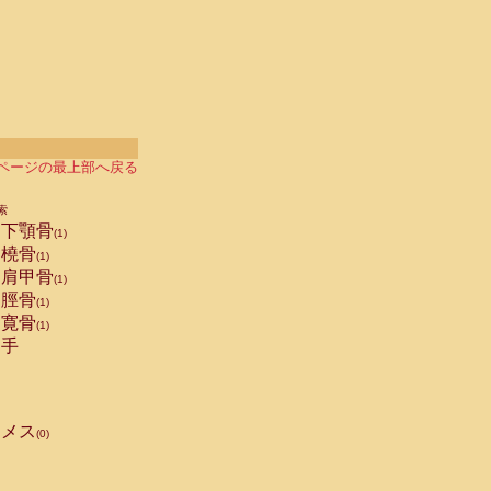
ページの最上部へ戻る
索
下顎骨
(1)
橈骨
(1)
肩甲骨
(1)
脛骨
(1)
寛骨
(1)
手
メス
(0)