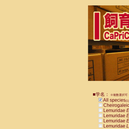
■学名：
※複数選択可・
All species
(1)
Cheirogalei
Lemuridae
E
Lemuridae
E
Lemuridae
E
Lemuridae
L