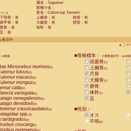
guinus midas
属名：
Saguinus
(0)
亜種小名：
guinus mystax
(0)
ンシェ
英名：Cotton-top Tamarin
uinus nigricollis
(0)
下顎骨：有
上腕骨：有
橈骨：有
guinus oedipus
(1)
肩甲骨：有
大腿骨：有
脛骨：有
uinus weddelli
(0)
寛骨：有
体幹：有
guinus
spp.
(0)
足：有
us trivirgatus
(0)
us albifrons
件を表示中
(0)
us apella
▲この
(0)
bus capucinus
(0)
us nigrivittatus
■骨格標本：
or検索
(0)
※複数選択可・and検
bus
spp.
頭蓋骨
(0)
(1)
miri boliviensis
dae
Microcebus murinus
(0)
上腕骨
(0)
(1)
miri sciureus
ulemur fulvus
(0)
(0)
尺骨
uatta caraya
ulemur macaco
(0)
(0)
大腿骨
(1)
uatta fusca
ulemur mongoz
(0)
(0)
腓骨
uatta seniculus
emur catta
(0)
(0)
uatta
spp.
体幹
arecia variegata
(0)
(1)
(0)
les belzebuth
alago senegalensis
足
(0)
(0)
les geoffroyi
alago demidovii
(0)
(0)
les paniscus
tolemur crassicaudatus
■性別：
(0)
(0)
les
spp.
alagidae
spp.
(0)
オス
(0)
othrix lagothricha
s tardigradus
(0)
(0)
不明
(0)
othrix lagothricha cana
ticebus coucang
(0)
(0)
Cacajao calvus rubicundus
ticebus pygmaeus
(0)
(0)