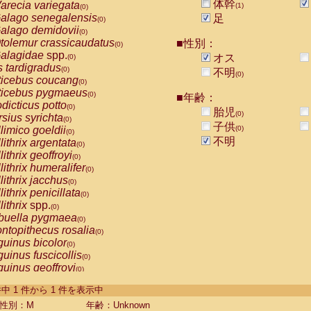
体幹
arecia variegata
(1)
(0)
alago senegalensis
足
(0)
alago demidovii
(0)
tolemur crassicaudatus
■性別：
(0)
alagidae
spp.
オス
(0)
s tardigradus
(0)
不明
(0)
ticebus coucang
(0)
ticebus pygmaeus
(0)
■年齢：
dicticus potto
(0)
胎児
(0)
rsius syrichta
(0)
子供
limico goeldii
(0)
(0)
不明
lithrix argentata
(0)
lithrix geoffroyi
(0)
lithrix humeralifer
(0)
lithrix jacchus
(0)
lithrix penicillata
(0)
lithrix
spp.
(0)
buella pygmaea
(0)
ntopithecus rosalia
(0)
uinus bicolor
(0)
uinus fuscicollis
(0)
uinus geoffroyi
(0)
uinus imperator
(0)
-1 件中 1 件から 1 件を表示中
uinus labiatus
(0)
guinus leucopus
性別：M
年齢：Unknown
(0)