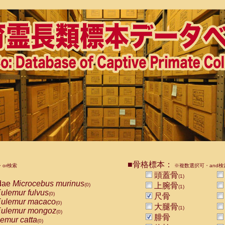
■骨格標本：
or検索
※複数選択可・and検
頭蓋骨
(1)
dae
Microcebus murinus
上腕骨
(0)
(1)
ulemur fulvus
(0)
尺骨
ulemur macaco
(0)
大腿骨
(1)
ulemur mongoz
(0)
腓骨
emur catta
(0)