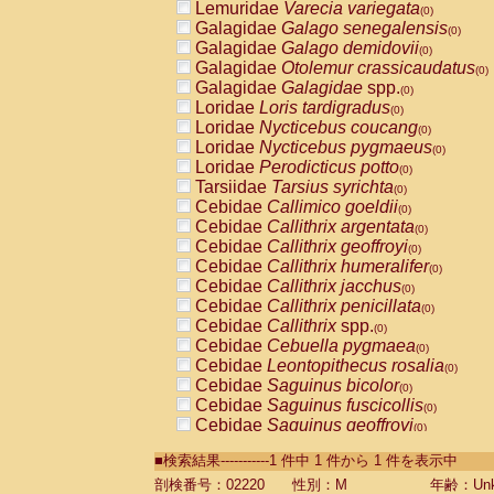
Lemuridae
Varecia variegata
(0)
Galagidae
Galago senegalensis
(0)
Galagidae
Galago demidovii
(0)
Galagidae
Otolemur crassicaudatus
(0)
Galagidae
Galagidae
spp.
(0)
Loridae
Loris tardigradus
(0)
Loridae
Nycticebus coucang
(0)
Loridae
Nycticebus pygmaeus
(0)
Loridae
Perodicticus potto
(0)
Tarsiidae
Tarsius syrichta
(0)
Cebidae
Callimico goeldii
(0)
Cebidae
Callithrix argentata
(0)
Cebidae
Callithrix geoffroyi
(0)
Cebidae
Callithrix humeralifer
(0)
Cebidae
Callithrix jacchus
(0)
Cebidae
Callithrix penicillata
(0)
Cebidae
Callithrix
spp.
(0)
Cebidae
Cebuella pygmaea
(0)
Cebidae
Leontopithecus rosalia
(0)
Cebidae
Saguinus bicolor
(0)
Cebidae
Saguinus fuscicollis
(0)
Cebidae
Saguinus geoffroyi
(0)
Cebidae
Saguinus imperator
(0)
■検索結果-----------1 件中 1 件から 1 件を表示中
Cebidae
Saguinus labiatus
(0)
Cebidae
Saguinus leucopus
剖検番号：02220
性別：M
年齢：Unk
(0)