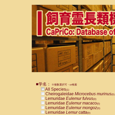
■学名：
※複数選択可・or検索
All Species
(1)
Cheirogaleidae
Microcebus murinus
(0)
Lemuridae
Eulemur fulvus
(0)
Lemuridae
Eulemur macaco
(0)
Lemuridae
Eulemur mongoz
(0)
Lemuridae
Lemur catta
(0)