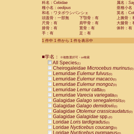
科名：Cebidae
Cebidae
Saguinus midas
属名：
Sa
(0)
種小名：
oedipus
亜種小名
Cebidae
Saguinus mystax
(0)
和名：ワタボウシパンシェ
英名：Cotto
Cebidae
Saguinus nigricollis
(0)
頭蓋骨：一部無
下顎骨：有
上腕骨：
Cebidae
Saguinus oedipus
(1)
尺骨：有
肩甲骨：有
大腿骨：
Cebidae
Saguinus weddelli
(0)
腓骨：有
寛骨：有
体幹：有
Cebidae
Saguinus
spp.
(0)
手：有
足：有
Cebidae
Aotus trivirgatus
(0)
Cebidae
Cebus albifrons
1 件中 1 件から 1 件を表示中
(0)
Cebidae
Cebus apella
(0)
Cebidae
Cebus capucinus
(0)
■学名：
Cebidae
Cebus nigrivittatus
※複数選択可・or検索
(0)
Cebidae
Cebus
spp.
All Species
(0)
(1)
Cebidae
Saimiri boliviensis
Cheirogaleidae
Microcebus murinus
(0)
(0)
Cebidae
Saimiri sciureus
Lemuridae
Eulemur fulvus
(0)
(0)
Atelidae
Alouatta caraya
Lemuridae
Eulemur macaco
(0)
(0)
Atelidae
Alouatta fusca
Lemuridae
Eulemur mongoz
(0)
(0)
Atelidae
Alouatta seniculus
Lemuridae
Lemur catta
(0)
(0)
Atelidae
Alouatta
spp.
Lemuridae
Varecia variegata
(0)
(0)
Atelidae
Ateles belzebuth
Galagidae
Galago senegalensis
(0)
(0)
Atelidae
Ateles geoffroyi
Galagidae
Galago demidovii
(0)
(0)
Atelidae
Ateles paniscus
Galagidae
Otolemur crassicaudatus
(0)
(0)
Atelidae
Ateles
spp.
Galagidae
Galagidae
spp.
(0)
(0)
Atelidae
Lagothrix lagothricha
Loridae
Loris tardigradus
(0)
(0)
Atelidae
Lagothrix lagothricha cana
Loridae
Nycticebus coucang
(0)
(0)
Pitheciidae
Cacajao calvus rubicundu
Loridae
Nycticebus pygmaeus
(0)