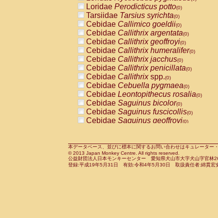
Pitheciidae
Callicebus cupreus
Loridae
Perodicticus potto
(0)
(0)
Pitheciidae
Callicebus donacophilus
Tarsiidae
Tarsius syrichta
(0
(0)
Pitheciidae
Callicebus moloch
Cebidae
Callimico goeldii
(0)
(0)
Pitheciidae
Callicebus torquatus
Cebidae
Callithrix argentata
(0)
(0)
Pitheciidae
Callicebus
spp.
Cebidae
Callithrix geoffroyi
(0)
(0)
Pitheciidae
Chiropotes satanas
Cebidae
Callithrix humeralifer
(0)
(0)
Pitheciidae
Pithecia monachus
Cebidae
Callithrix jacchus
(0)
(0)
Pitheciidae
Pithecia pithecia
Cebidae
Callithrix penicillata
(0)
(0)
Cercopithecidae
Cercocebus agilis
Cebidae
Callithrix
spp.
(0)
(0)
Cercopithecidae
Cercocebus galeritus
Cebidae
Cebuella pygmaea
(0)
Cercopithecidae
Cercocebus torquatu
Cebidae
Leontopithecus rosalia
(0)
Cercopithecidae
Cercocebus torquatus
Cebidae
Saguinus bicolor
(0)
Cercopithecidae
Cercocebus torquatu
Cebidae
Saguinus fuscicollis
(0)
Cercopithecidae
Cercocebus
hybrid
Cebidae
Saguinus geoffroyi
(0)
(0)
Cercopithecidae
Cercocebus
spp.
Cebidae
Saguinus imperator
(0)
(0)
Cercopithecidae
Lophocebus albigen
Cebidae
Saguinus labiatus
(0)
Cercopithecidae
Papio anubis
Cebidae
Saguinus leucopus
本データベース、並びに標本に関するお問い合わせはキュレーター・新宅勇太までお願い
(0)
(0)
© 2013 Japan Monkey Centre. All rights reserved.
Cercopithecidae
Papio cynocephalus
Cebidae
Saguinus midas
(
(0)
公益財団法人日本モンキーセンター 愛知県犬山市大字犬山字官林26番
Cercopithecidae
Papio hamadryas
Cebidae
Saguinus mystax
(0)
登録:平成19年5月31日 有効:令和4年5月30日 取扱責任者:綿貫宏
(0)
Cercopithecidae
Papio papio
Cebidae
Saguinus nigricollis
(0)
(0)
Cercopithecidae
Papio
spp.
Cebidae
Saguinus oedipus
(0)
(1)
Cercopithecidae
Mandrillus leucopha
Cebidae
Saguinus weddelli
(0)
Cercopithecidae
Mandrillus sphinx
Cebidae
Saguinus
spp.
(0)
(0)
Cercopithecidae
Theropithecus gelad
Cebidae
Aotus trivirgatus
(0)
Cercopithecidae
Macaca arctoides
Cebidae
Cebus albifrons
(0)
(0)