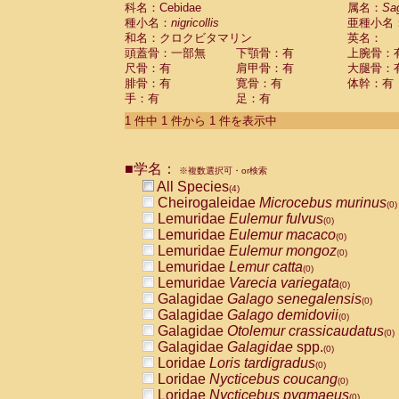
科名：Cebidae
Cebidae
Saguinus midas
属名：
Sa
(0)
種小名：
nigricollis
亜種小名
Cebidae
Saguinus mystax
(0)
和名：クロクビタマリン
英名：
Cebidae
Saguinus nigricollis
(1)
頭蓋骨：一部無
下顎骨：有
上腕骨：
Cebidae
Saguinus oedipus
(0)
尺骨：有
肩甲骨：有
大腿骨：
Cebidae
Saguinus weddelli
(0)
腓骨：有
寛骨：有
体幹：有
Cebidae
Saguinus
spp.
(0)
手：有
足：有
Cebidae
Aotus trivirgatus
(0)
Cebidae
Cebus albifrons
1 件中 1 件から 1 件を表示中
(0)
Cebidae
Cebus apella
(0)
Cebidae
Cebus capucinus
(0)
■学名：
Cebidae
Cebus nigrivittatus
※複数選択可・or検索
(0)
Cebidae
Cebus
spp.
All Species
(0)
(4)
Cebidae
Saimiri boliviensis
Cheirogaleidae
Microcebus murinus
(0)
(0)
Cebidae
Saimiri sciureus
Lemuridae
Eulemur fulvus
(0)
(0)
Atelidae
Alouatta caraya
Lemuridae
Eulemur macaco
(0)
(0)
Atelidae
Alouatta fusca
Lemuridae
Eulemur mongoz
(0)
(0)
Atelidae
Alouatta seniculus
Lemuridae
Lemur catta
(0)
(0)
Atelidae
Alouatta
spp.
Lemuridae
Varecia variegata
(0)
(0)
Atelidae
Ateles belzebuth
Galagidae
Galago senegalensis
(0)
(0)
Atelidae
Ateles geoffroyi
Galagidae
Galago demidovii
(0)
(0)
Atelidae
Ateles paniscus
Galagidae
Otolemur crassicaudatus
(0)
(0)
Atelidae
Ateles
spp.
Galagidae
Galagidae
spp.
(0)
(0)
Atelidae
Lagothrix lagothricha
Loridae
Loris tardigradus
(0)
(0)
Atelidae
Lagothrix lagothricha cana
Loridae
Nycticebus coucang
(0)
(0)
Pitheciidae
Cacajao calvus rubicundu
Loridae
Nycticebus pygmaeus
(0)