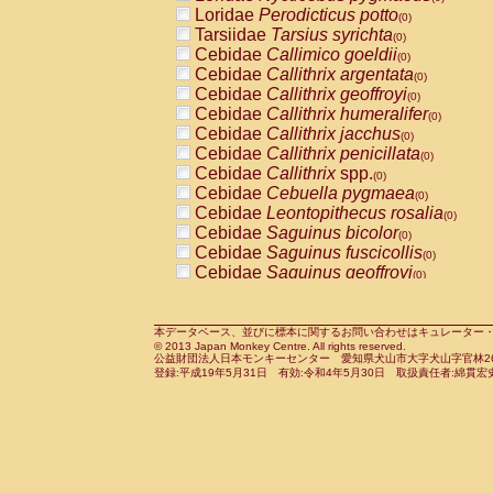
Pitheciidae
Callicebus cupreus
Loridae
Perodicticus potto
(0)
(0)
Pitheciidae
Callicebus donacophilus
Tarsiidae
Tarsius syrichta
(0
(0)
Pitheciidae
Callicebus moloch
Cebidae
Callimico goeldii
(0)
(0)
Pitheciidae
Callicebus torquatus
Cebidae
Callithrix argentata
(0)
(0)
Pitheciidae
Callicebus
spp.
Cebidae
Callithrix geoffroyi
(0)
(0)
Pitheciidae
Chiropotes satanas
Cebidae
Callithrix humeralifer
(0)
(0)
Pitheciidae
Pithecia monachus
Cebidae
Callithrix jacchus
(0)
(0)
Pitheciidae
Pithecia pithecia
Cebidae
Callithrix penicillata
(0)
(0)
Cercopithecidae
Cercocebus agilis
Cebidae
Callithrix
spp.
(0)
(0)
Cercopithecidae
Cercocebus galeritus
Cebidae
Cebuella pygmaea
(0)
Cercopithecidae
Cercocebus torquatu
Cebidae
Leontopithecus rosalia
(0)
Cercopithecidae
Cercocebus torquatus
Cebidae
Saguinus bicolor
(0)
Cercopithecidae
Cercocebus torquatu
Cebidae
Saguinus fuscicollis
(0)
Cercopithecidae
Cercocebus
hybrid
Cebidae
Saguinus geoffroyi
(0)
(0)
Cercopithecidae
Cercocebus
spp.
Cebidae
Saguinus imperator
(0)
(0)
Cercopithecidae
Lophocebus albigen
Cebidae
Saguinus labiatus
(0)
Cercopithecidae
Papio anubis
Cebidae
Saguinus leucopus
本データベース、並びに標本に関するお問い合わせはキュレーター・新宅勇太までお願い
(0)
(0)
© 2013 Japan Monkey Centre. All rights reserved.
Cercopithecidae
Papio cynocephalus
Cebidae
Saguinus midas
(
(0)
公益財団法人日本モンキーセンター 愛知県犬山市大字犬山字官林26番
Cercopithecidae
Papio hamadryas
Cebidae
Saguinus mystax
(0)
登録:平成19年5月31日 有効:令和4年5月30日 取扱責任者:綿貫宏
(0)
Cercopithecidae
Papio papio
Cebidae
Saguinus nigricollis
(0)
(1)
Cercopithecidae
Papio
spp.
Cebidae
Saguinus oedipus
(0)
(0)
Cercopithecidae
Mandrillus leucopha
Cebidae
Saguinus weddelli
(0)
Cercopithecidae
Mandrillus sphinx
Cebidae
Saguinus
spp.
(0)
(0)
Cercopithecidae
Theropithecus gelad
Cebidae
Aotus trivirgatus
(0)
Cercopithecidae
Macaca arctoides
Cebidae
Cebus albifrons
(0)
(0)