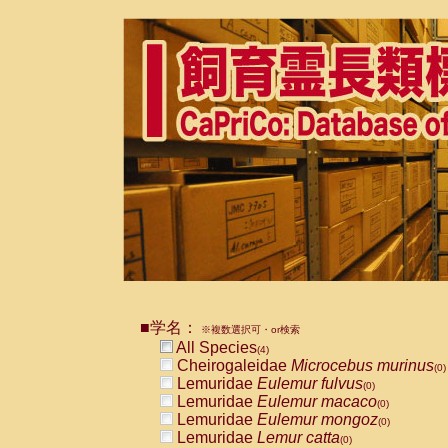
■学名：
※複数選択可・or検索
All Species
(4)
Cheirogaleidae
Microcebus murinus
(0)
Lemuridae
Eulemur fulvus
(0)
Lemuridae
Eulemur macaco
(0)
Lemuridae
Eulemur mongoz
(0)
Lemuridae
Lemur catta
(0)