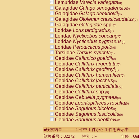
Lemuridae
Varecia variegata
(0)
Galagidae
Galago senegalensis
(0)
Galagidae
Galago demidovii
(0)
Galagidae
Otolemur crassicaudatus
(0)
Galagidae
Galagidae
spp.
(0)
Loridae
Loris tardigradus
(0)
Loridae
Nycticebus coucang
(0)
Loridae
Nycticebus pygmaeus
(0)
Loridae
Perodicticus potto
(0)
Tarsiidae
Tarsius syrichta
(0)
Cebidae
Callimico goeldii
(0)
Cebidae
Callithrix argentata
(0)
Cebidae
Callithrix geoffroyi
(0)
Cebidae
Callithrix humeralifer
(0)
Cebidae
Callithrix jacchus
(0)
Cebidae
Callithrix penicillata
(0)
Cebidae
Callithrix
spp.
(0)
Cebidae
Cebuella pygmaea
(0)
Cebidae
Leontopithecus rosalia
(0)
Cebidae
Saguinus bicolor
(0)
Cebidae
Saguinus fuscicollis
(0)
Cebidae
Saguinus geoffroyi
(0)
Cebidae
Saguinus imperator
(0)
■検索結果-----------1 件中 1 件から 1 件を表示中
Cebidae
Saguinus labiatus
(0)
Cebidae
Saguinus leucopus
剖検番号：02272
性別：F
年齢：Unk
(0)