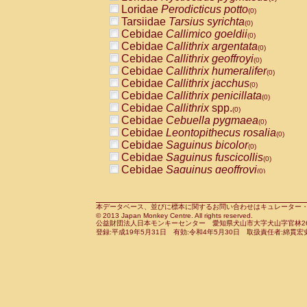
Pitheciidae
Callicebus cupreus
Loridae
Perodicticus potto
(0)
(0)
Pitheciidae
Callicebus donacophilus
Tarsiidae
Tarsius syrichta
(0
(0)
Pitheciidae
Callicebus moloch
Cebidae
Callimico goeldii
(0)
(0)
Pitheciidae
Callicebus torquatus
Cebidae
Callithrix argentata
(0)
(0)
Pitheciidae
Callicebus
spp.
Cebidae
Callithrix geoffroyi
(0)
(0)
Pitheciidae
Chiropotes satanas
Cebidae
Callithrix humeralifer
(0)
(0)
Pitheciidae
Pithecia monachus
Cebidae
Callithrix jacchus
(0)
(0)
Pitheciidae
Pithecia pithecia
Cebidae
Callithrix penicillata
(0)
(0)
Cercopithecidae
Cercocebus agilis
Cebidae
Callithrix
spp.
(0)
(0)
Cercopithecidae
Cercocebus galeritus
Cebidae
Cebuella pygmaea
(0)
Cercopithecidae
Cercocebus torquatu
Cebidae
Leontopithecus rosalia
(0)
Cercopithecidae
Cercocebus torquatus
Cebidae
Saguinus bicolor
(0)
Cercopithecidae
Cercocebus torquatu
Cebidae
Saguinus fuscicollis
(0)
Cercopithecidae
Cercocebus
hybrid
Cebidae
Saguinus geoffroyi
(0)
(0)
Cercopithecidae
Cercocebus
spp.
Cebidae
Saguinus imperator
(0)
(0)
Cercopithecidae
Lophocebus albigen
Cebidae
Saguinus labiatus
(0)
Cercopithecidae
Papio anubis
Cebidae
Saguinus leucopus
本データベース、並びに標本に関するお問い合わせはキュレーター・新宅勇太までお願い
(0)
(0)
© 2013 Japan Monkey Centre. All rights reserved.
Cercopithecidae
Papio cynocephalus
Cebidae
Saguinus midas
(
(0)
公益財団法人日本モンキーセンター 愛知県犬山市大字犬山字官林26番
Cercopithecidae
Papio hamadryas
Cebidae
Saguinus mystax
(0)
登録:平成19年5月31日 有効:令和4年5月30日 取扱責任者:綿貫宏
(0)
Cercopithecidae
Papio papio
Cebidae
Saguinus nigricollis
(0)
(0)
Cercopithecidae
Papio
spp.
Cebidae
Saguinus oedipus
(0)
(1)
Cercopithecidae
Mandrillus leucopha
Cebidae
Saguinus weddelli
(0)
Cercopithecidae
Mandrillus sphinx
Cebidae
Saguinus
spp.
(0)
(0)
Cercopithecidae
Theropithecus gelad
Cebidae
Aotus trivirgatus
(0)
Cercopithecidae
Macaca arctoides
Cebidae
Cebus albifrons
(0)
(0)