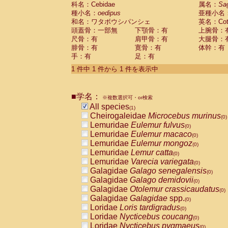
科名：Cebidae
Cebidae
Saguinus midas
属名：
Sa
(0)
種小名：
oedipus
亜種小名
Cebidae
Saguinus mystax
(0)
和名：ワタボウシパンシェ
英名：Cotto
Cebidae
Saguinus nigricollis
(0)
頭蓋骨：一部無
下顎骨：有
上腕骨：
Cebidae
Saguinus oedipus
(1)
尺骨：有
肩甲骨：有
大腿骨：
Cebidae
Saguinus weddelli
(0)
腓骨：有
寛骨：有
体幹：有
Cebidae
Saguinus
spp.
(0)
手：有
足：有
Cebidae
Aotus trivirgatus
(0)
Cebidae
Cebus albifrons
1 件中 1 件から 1 件を表示中
(0)
Cebidae
Cebus apella
(0)
Cebidae
Cebus capucinus
(0)
■学名：
Cebidae
Cebus nigrivittatus
※複数選択可・or検索
(0)
Cebidae
Cebus
spp.
All species
(0)
(1)
Cebidae
Saimiri boliviensis
Cheirogaleidae
Microcebus murinus
(0)
(0)
Cebidae
Saimiri sciureus
Lemuridae
Eulemur fulvus
(0)
(0)
Atelidae
Alouatta caraya
Lemuridae
Eulemur macaco
(0)
(0)
Atelidae
Alouatta fusca
Lemuridae
Eulemur mongoz
(0)
(0)
Atelidae
Alouatta seniculus
Lemuridae
Lemur catta
(0)
(0)
Atelidae
Alouatta
spp.
Lemuridae
Varecia variegata
(0)
(0)
Atelidae
Ateles belzebuth
Galagidae
Galago senegalensis
(0)
(0)
Atelidae
Ateles geoffroyi
Galagidae
Galago demidovii
(0)
(0)
Atelidae
Ateles paniscus
Galagidae
Otolemur crassicaudatus
(0)
(0)
Atelidae
Ateles
spp.
Galagidae
Galagidae
spp.
(0)
(0)
Atelidae
Lagothrix lagothricha
Loridae
Loris tardigradus
(0)
(0)
Atelidae
Lagothrix lagothricha cana
Loridae
Nycticebus coucang
(0)
(0)
Pitheciidae
Cacajao calvus rubicundu
Loridae
Nycticebus pygmaeus
(0)