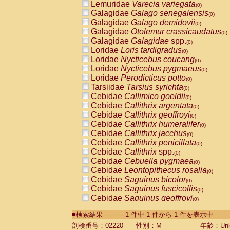
Lemuridae
Varecia variegata
(0)
Galagidae
Galago senegalensis
(0)
Galagidae
Galago demidovii
(0)
Galagidae
Otolemur crassicaudatus
(0)
Galagidae
Galagidae
spp.
(0)
Loridae
Loris tardigradus
(0)
Loridae
Nycticebus coucang
(0)
Loridae
Nycticebus pygmaeus
(0)
Loridae
Perodicticus potto
(0)
Tarsiidae
Tarsius syrichta
(0)
Cebidae
Callimico goeldii
(0)
Cebidae
Callithrix argentata
(0)
Cebidae
Callithrix geoffroyi
(0)
Cebidae
Callithrix humeralifer
(0)
Cebidae
Callithrix jacchus
(0)
Cebidae
Callithrix penicillata
(0)
Cebidae
Callithrix
spp.
(0)
Cebidae
Cebuella pygmaea
(0)
Cebidae
Leontopithecus rosalia
(0)
Cebidae
Saguinus bicolor
(0)
Cebidae
Saguinus fuscicollis
(0)
Cebidae
Saguinus geoffroyi
(0)
Cebidae
Saguinus imperator
(0)
■検索結果-----------1 件中 1 件から 1 件を表示中
Cebidae
Saguinus labiatus
(0)
Cebidae
Saguinus leucopus
剖検番号：02220
性別：M
年齢：Unk
(0)