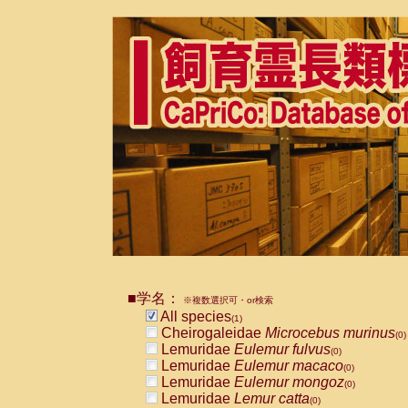
■学名：
※複数選択可・or検索
All species
(1)
Cheirogaleidae
Microcebus murinus
(0)
Lemuridae
Eulemur fulvus
(0)
Lemuridae
Eulemur macaco
(0)
Lemuridae
Eulemur mongoz
(0)
Lemuridae
Lemur catta
(0)