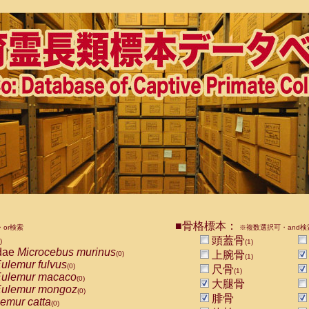
■骨格標本：
or検索
※複数選択可・and検
頭蓋骨
)
(1)
dae
Microcebus murinus
上腕骨
(0)
(1)
ulemur fulvus
(0)
尺骨
(1)
ulemur macaco
(0)
大腿骨
ulemur mongoz
(0)
腓骨
emur catta
(0)