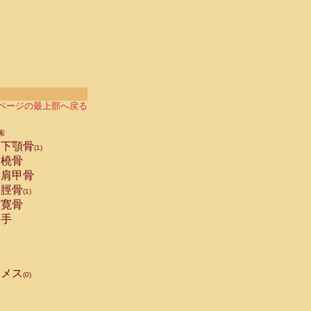
ページの最上部へ戻る
索
下顎骨
(1)
橈骨
肩甲骨
脛骨
(1)
寛骨
手
メス
(0)