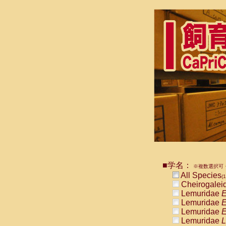
■学名：
※複数選択可・
All Species
(1
Cheirogalei
Lemuridae
E
Lemuridae
E
Lemuridae
E
Lemuridae
L