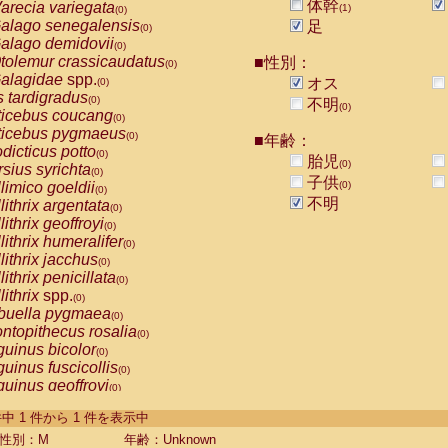
体幹
arecia variegata
(1)
(0)
alago senegalensis
足
(0)
alago demidovii
(0)
tolemur crassicaudatus
■性別：
(0)
alagidae
spp.
オス
(0)
s tardigradus
(0)
不明
(0)
ticebus coucang
(0)
ticebus pygmaeus
(0)
■年齢：
dicticus potto
(0)
胎児
(0)
rsius syrichta
(0)
子供
limico goeldii
(0)
(0)
不明
lithrix argentata
(0)
lithrix geoffroyi
(0)
lithrix humeralifer
(0)
lithrix jacchus
(0)
lithrix penicillata
(0)
lithrix
spp.
(0)
buella pygmaea
(0)
ntopithecus rosalia
(0)
uinus bicolor
(0)
uinus fuscicollis
(0)
uinus geoffroyi
(0)
uinus imperator
(0)
-1 件中 1 件から 1 件を表示中
uinus labiatus
(0)
guinus leucopus
性別：M
年齢：Unknown
(0)