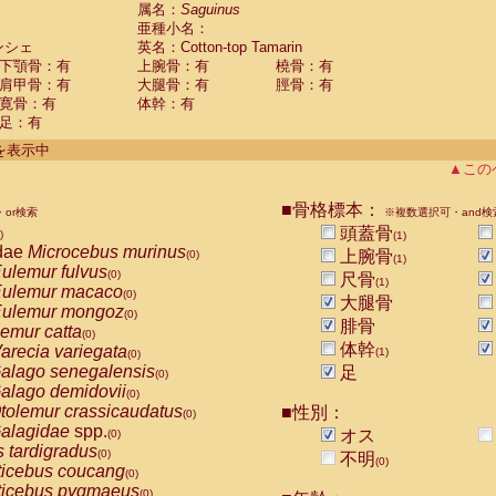
guinus midas
属名：
Saguinus
(0)
亜種小名：
guinus mystax
(0)
ンシェ
英名：Cotton-top Tamarin
uinus nigricollis
(0)
下顎骨：有
上腕骨：有
橈骨：有
guinus oedipus
(1)
肩甲骨：有
大腿骨：有
脛骨：有
uinus weddelli
(0)
寛骨：有
体幹：有
guinus
spp.
(0)
足：有
us trivirgatus
(0)
us albifrons
件を表示中
(0)
us apella
▲この
(0)
bus capucinus
(0)
us nigrivittatus
■骨格標本：
or検索
(0)
※複数選択可・and検
bus
spp.
頭蓋骨
(0)
)
(1)
miri boliviensis
dae
Microcebus murinus
(0)
上腕骨
(0)
(1)
miri sciureus
ulemur fulvus
(0)
(0)
尺骨
(1)
uatta caraya
ulemur macaco
(0)
(0)
大腿骨
uatta fusca
ulemur mongoz
(0)
(0)
腓骨
uatta seniculus
emur catta
(0)
(0)
uatta
spp.
体幹
arecia variegata
(0)
(1)
(0)
les belzebuth
alago senegalensis
足
(0)
(0)
les geoffroyi
alago demidovii
(0)
(0)
les paniscus
tolemur crassicaudatus
■性別：
(0)
(0)
les
spp.
alagidae
spp.
(0)
オス
(0)
othrix lagothricha
s tardigradus
(0)
(0)
不明
(0)
othrix lagothricha cana
ticebus coucang
(0)
(0)
Cacajao calvus rubicundus
ticebus pygmaeus
(0)
(0)