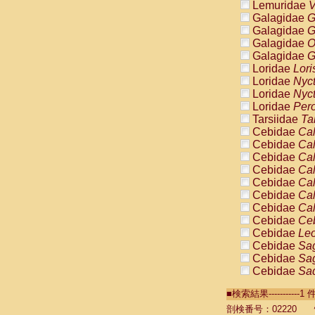
Lemuridae
V
Galagidae
G
Galagidae
G
Galagidae
O
Galagidae
G
Loridae
Lori
Loridae
Nyc
Loridae
Nyc
Loridae
Pero
Tarsiidae
Ta
Cebidae
Cal
Cebidae
Cal
Cebidae
Cal
Cebidae
Cal
Cebidae
Cal
Cebidae
Cal
Cebidae
Cal
Cebidae
Ce
Cebidae
Leo
Cebidae
Sag
Cebidae
Sag
Cebidae
Sag
Cebidae
Sag
■検索結果----------
Cebidae
Sag
Cebidae
Sa
剖検番号：02220