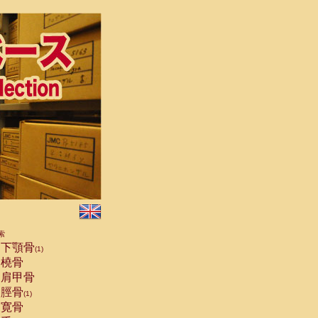
索
下顎骨
(1)
橈骨
肩甲骨
脛骨
(1)
寛骨