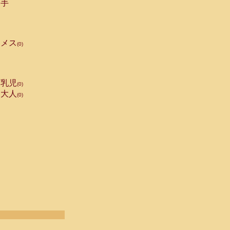
手
メス
(0)
乳児
(0)
大人
(0)