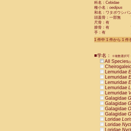
科名：Cebidae
Cebidae
Sa
種小名：
oedipus
Cebidae
Sa
和名：ワタボウシパ
Cebidae
Sag
頭蓋骨：一部無
Cebidae
Sa
尺骨：有
Cebidae
Sag
腓骨：有
Cebidae
Sa
手：有
Cebidae
Aot
Cebidae
Ceb
1 件中 1 件から 1 
Cebidae
Ceb
Cebidae
Ce
■学名：
Cebidae
Ceb
※複数選択可・
Cebidae
Ce
All Species
(1
Cebidae
Sai
Cheirogalei
Cebidae
Sai
Lemuridae
E
Atelidae
Alo
Lemuridae
E
Atelidae
Alo
Lemuridae
E
Atelidae
Alo
Lemuridae
L
Atelidae
Alo
Lemuridae
V
Atelidae
Ate
Galagidae
G
Atelidae
Ate
Galagidae
G
Atelidae
Ate
Galagidae
O
Atelidae
Ate
Galagidae
G
Atelidae
Lag
Loridae
Lori
Atelidae
Lag
Loridae
Nyc
Pitheciidae
Loridae
Nyc