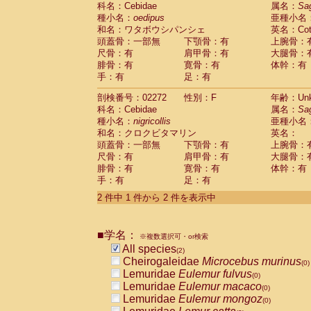
科名：Cebidae
Cebidae
Saguinus midas
属名：
Sa
(0)
種小名：
oedipus
亜種小名
Cebidae
Saguinus mystax
(0)
和名：ワタボウシパンシェ
英名：Cotto
Cebidae
Saguinus nigricollis
(1)
頭蓋骨：一部無
下顎骨：有
上腕骨：
Cebidae
Saguinus oedipus
(1)
尺骨：有
肩甲骨：有
大腿骨：
Cebidae
Saguinus weddelli
(0)
腓骨：有
寛骨：有
体幹：有
Cebidae
Saguinus
spp.
(0)
手：有
足：有
Cebidae
Aotus trivirgatus
(0)
Cebidae
Cebus albifrons
(0)
剖検番号：02272
性別：F
年齢：Unk
Cebidae
Cebus apella
科名：Cebidae
(0)
属名：
Sa
Cebidae
Cebus capucinus
種小名：
nigricollis
亜種小名
(0)
Cebidae
Cebus nigrivittatus
和名：クロクビタマリン
英名：
(0)
Cebidae
Cebus
spp.
頭蓋骨：一部無
下顎骨：有
上腕骨：
(0)
Cebidae
Saimiri boliviensis
尺骨：有
肩甲骨：有
大腿骨：
(0)
腓骨：有
Cebidae
Saimiri sciureus
寛骨：有
体幹：有
(0)
手：有
足：有
Atelidae
Alouatta caraya
(0)
Atelidae
Alouatta fusca
(0)
2 件中 1 件から 2 件を表示中
Atelidae
Alouatta seniculus
(0)
Atelidae
Alouatta
spp.
(0)
Atelidae
Ateles belzebuth
■学名：
(0)
※複数選択可・or検索
Atelidae
Ateles geoffroyi
(0)
All species
(2)
Atelidae
Ateles paniscus
(0)
Cheirogaleidae
Microcebus murinus
(0)
Atelidae
Ateles
spp.
(0)
Lemuridae
Eulemur fulvus
(0)
Atelidae
Lagothrix lagothricha
(0)
Lemuridae
Eulemur macaco
(0)
Atelidae
Lagothrix lagothricha cana
(0)
Lemuridae
Eulemur mongoz
(0)
Pitheciidae
Cacajao calvus rubicundu