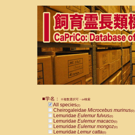
■学名：
※複数選択可・or検索
All species
(2)
Cheirogaleidae
Microcebus murinus
(0)
Lemuridae
Eulemur fulvus
(0)
Lemuridae
Eulemur macaco
(0)
Lemuridae
Eulemur mongoz
(0)
Lemuridae
Lemur catta
(0)