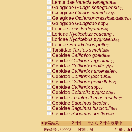
Lemuridae
Varecia variegata
(0)
Galagidae
Galago senegalensis
(0)
Galagidae
Galago demidovii
(0)
Galagidae
Otolemur crassicaudatus
(0)
Galagidae
Galagidae
spp.
(0)
Loridae
Loris tardigradus
(0)
Loridae
Nycticebus coucang
(0)
Loridae
Nycticebus pygmaeus
(0)
Loridae
Perodicticus potto
(0)
Tarsiidae
Tarsius syrichta
(0)
Cebidae
Callimico goeldii
(0)
Cebidae
Callithrix argentata
(0)
Cebidae
Callithrix geoffroyi
(0)
Cebidae
Callithrix humeralifer
(0)
Cebidae
Callithrix jacchus
(0)
Cebidae
Callithrix penicillata
(0)
Cebidae
Callithrix
spp.
(0)
Cebidae
Cebuella pygmaea
(0)
Cebidae
Leontopithecus rosalia
(0)
Cebidae
Saguinus bicolor
(0)
Cebidae
Saguinus fuscicollis
(0)
Cebidae
Saguinus geoffroyi
(0)
Cebidae
Saguinus imperator
(0)
■検索結果-----------2 件中 1 件から 2 件を表示中
Cebidae
Saguinus labiatus
(0)
Cebidae
Saguinus leucopus
剖検番号：02220
性別：M
年齢：Unk
(0)