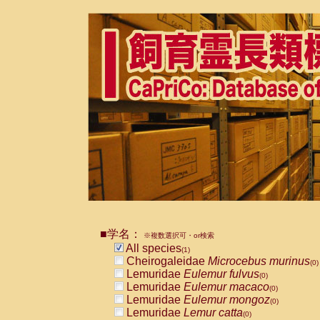
■学名：
※複数選択可・or検索
All species
(1)
Cheirogaleidae
Microcebus murinus
(0)
Lemuridae
Eulemur fulvus
(0)
Lemuridae
Eulemur macaco
(0)
Lemuridae
Eulemur mongoz
(0)
Lemuridae
Lemur catta
(0)