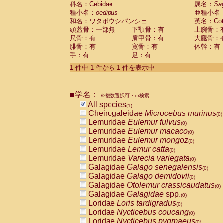
科名：Cebidae
Cebidae
Saguinus midas
属名：
Sa
(0)
種小名：
oedipus
亜種小名
Cebidae
Saguinus mystax
(0)
和名：ワタボウシパンシェ
英名：Cotto
Cebidae
Saguinus nigricollis
(0)
頭蓋骨：一部無
下顎骨：有
上腕骨：
Cebidae
Saguinus oedipus
(1)
尺骨：有
肩甲骨：有
大腿骨：
Cebidae
Saguinus weddelli
(0)
腓骨：有
寛骨：有
体幹：有
Cebidae
Saguinus
spp.
(0)
手：有
足：有
Cebidae
Aotus trivirgatus
(0)
Cebidae
Cebus albifrons
1 件中 1 件から 1 件を表示中
(0)
Cebidae
Cebus apella
(0)
Cebidae
Cebus capucinus
(0)
■学名：
Cebidae
Cebus nigrivittatus
※複数選択可・or検索
(0)
Cebidae
Cebus
spp.
All species
(0)
(1)
Cebidae
Saimiri boliviensis
Cheirogaleidae
Microcebus murinus
(0)
(0)
Cebidae
Saimiri sciureus
Lemuridae
Eulemur fulvus
(0)
(0)
Atelidae
Alouatta caraya
Lemuridae
Eulemur macaco
(0)
(0)
Atelidae
Alouatta fusca
Lemuridae
Eulemur mongoz
(0)
(0)
Atelidae
Alouatta seniculus
Lemuridae
Lemur catta
(0)
(0)
Atelidae
Alouatta
spp.
Lemuridae
Varecia variegata
(0)
(0)
Atelidae
Ateles belzebuth
Galagidae
Galago senegalensis
(0)
(0)
Atelidae
Ateles geoffroyi
Galagidae
Galago demidovii
(0)
(0)
Atelidae
Ateles paniscus
Galagidae
Otolemur crassicaudatus
(0)
(0)
Atelidae
Ateles
spp.
Galagidae
Galagidae
spp.
(0)
(0)
Atelidae
Lagothrix lagothricha
Loridae
Loris tardigradus
(0)
(0)
Atelidae
Lagothrix lagothricha cana
Loridae
Nycticebus coucang
(0)
(0)
Pitheciidae
Cacajao calvus rubicundu
Loridae
Nycticebus pygmaeus
(0)