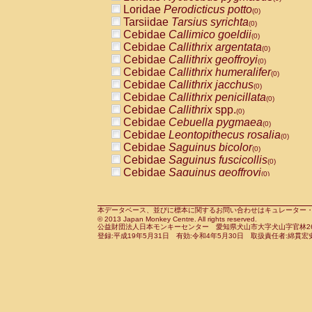
Pitheciidae
Callicebus cupreus
Loridae
Perodicticus potto
(0)
(0)
Pitheciidae
Callicebus donacophilus
Tarsiidae
Tarsius syrichta
(0
(0)
Pitheciidae
Callicebus moloch
Cebidae
Callimico goeldii
(0)
(0)
Pitheciidae
Callicebus torquatus
Cebidae
Callithrix argentata
(0)
(0)
Pitheciidae
Callicebus
spp.
Cebidae
Callithrix geoffroyi
(0)
(0)
Pitheciidae
Chiropotes satanas
Cebidae
Callithrix humeralifer
(0)
(0)
Pitheciidae
Pithecia monachus
Cebidae
Callithrix jacchus
(0)
(0)
Pitheciidae
Pithecia pithecia
Cebidae
Callithrix penicillata
(0)
(0)
Cercopithecidae
Cercocebus agilis
Cebidae
Callithrix
spp.
(0)
(0)
Cercopithecidae
Cercocebus galeritus
Cebidae
Cebuella pygmaea
(0)
Cercopithecidae
Cercocebus torquatu
Cebidae
Leontopithecus rosalia
(0)
Cercopithecidae
Cercocebus torquatus
Cebidae
Saguinus bicolor
(0)
Cercopithecidae
Cercocebus torquatu
Cebidae
Saguinus fuscicollis
(0)
Cercopithecidae
Cercocebus
hybrid
Cebidae
Saguinus geoffroyi
(0)
(0)
Cercopithecidae
Cercocebus
spp.
Cebidae
Saguinus imperator
(0)
(0)
Cercopithecidae
Lophocebus albigen
Cebidae
Saguinus labiatus
(0)
Cercopithecidae
Papio anubis
Cebidae
Saguinus leucopus
本データベース、並びに標本に関するお問い合わせはキュレーター・新宅勇太までお願い
(0)
(0)
© 2013 Japan Monkey Centre. All rights reserved.
Cercopithecidae
Papio cynocephalus
Cebidae
Saguinus midas
(
(0)
公益財団法人日本モンキーセンター 愛知県犬山市大字犬山字官林26番
Cercopithecidae
Papio hamadryas
Cebidae
Saguinus mystax
(0)
登録:平成19年5月31日 有効:令和4年5月30日 取扱責任者:綿貫宏
(0)
Cercopithecidae
Papio papio
Cebidae
Saguinus nigricollis
(0)
(0)
Cercopithecidae
Papio
spp.
Cebidae
Saguinus oedipus
(0)
(1)
Cercopithecidae
Mandrillus leucopha
Cebidae
Saguinus weddelli
(0)
Cercopithecidae
Mandrillus sphinx
Cebidae
Saguinus
spp.
(0)
(0)
Cercopithecidae
Theropithecus gelad
Cebidae
Aotus trivirgatus
(0)
Cercopithecidae
Macaca arctoides
Cebidae
Cebus albifrons
(0)
(0)