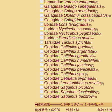
Lemuridae
Varecia variegata
(0)
Galagidae
Galago senegalensis
(0)
Galagidae
Galago demidovii
(0)
Galagidae
Otolemur crassicaudatus
(0)
Galagidae
Galagidae
spp.
(0)
Loridae
Loris tardigradus
(0)
Loridae
Nycticebus coucang
(0)
Loridae
Nycticebus pygmaeus
(0)
Loridae
Perodicticus potto
(0)
Tarsiidae
Tarsius syrichta
(0)
Cebidae
Callimico goeldii
(0)
Cebidae
Callithrix argentata
(0)
Cebidae
Callithrix geoffroyi
(0)
Cebidae
Callithrix humeralifer
(0)
Cebidae
Callithrix jacchus
(0)
Cebidae
Callithrix penicillata
(0)
Cebidae
Callithrix
spp.
(0)
Cebidae
Cebuella pygmaea
(0)
Cebidae
Leontopithecus rosalia
(0)
Cebidae
Saguinus bicolor
(0)
Cebidae
Saguinus fuscicollis
(0)
Cebidae
Saguinus geoffroyi
(0)
Cebidae
Saguinus imperator
(0)
■検索結果-----------1 件中 1 件から 1 件を表示中
Cebidae
Saguinus labiatus
(0)
Cebidae
Saguinus leucopus
剖検番号：02220
性別：M
年齢：Unk
(0)