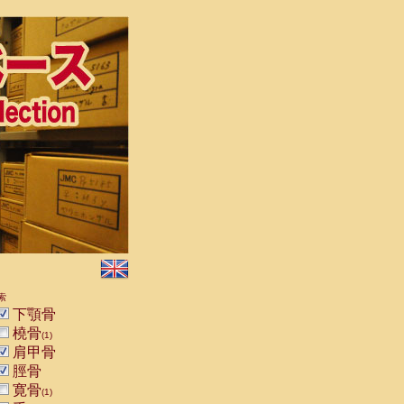
索
下顎骨
橈骨
(1)
肩甲骨
脛骨
寛骨
(1)