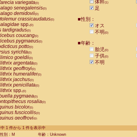
体幹
arecia variegata
(1)
(0)
alago senegalensis
足
(0)
alago demidovii
(0)
tolemur crassicaudatus
■性別：
(0)
alagidae
spp.
オス
(0)
s tardigradus
(0)
不明
(0)
ticebus coucang
(0)
ticebus pygmaeus
(0)
■年齢：
dicticus potto
(0)
胎児
(0)
rsius syrichta
(0)
子供
limico goeldii
(0)
(0)
不明
lithrix argentata
(0)
lithrix geoffroyi
(0)
lithrix humeralifer
(0)
lithrix jacchus
(0)
lithrix penicillata
(0)
lithrix
spp.
(0)
buella pygmaea
(0)
ntopithecus rosalia
(0)
uinus bicolor
(0)
uinus fuscicollis
(0)
uinus geoffroyi
(0)
uinus imperator
(0)
-1 件中 1 件から 1 件を表示中
uinus labiatus
(0)
guinus leucopus
性別：M
年齢：Unknown
(0)