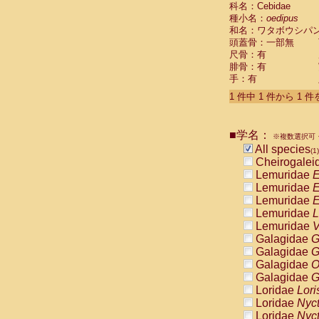
科名：Cebidae
Cebidae
Sa
種小名：
oedipus
Cebidae
Sa
和名：ワタボウシパ
Cebidae
Sag
頭蓋骨：一部無
Cebidae
Sa
尺骨：有
Cebidae
Sag
腓骨：有
Cebidae
Sa
手：有
Cebidae
Aot
Cebidae
Ceb
1 件中 1 件から 1 
Cebidae
Ceb
Cebidae
Ce
■学名：
Cebidae
Ceb
※複数選択可・
Cebidae
Ce
All species
(1)
Cebidae
Sai
Cheirogalei
Cebidae
Sai
Lemuridae
E
Atelidae
Alo
Lemuridae
E
Atelidae
Alo
Lemuridae
E
Atelidae
Alo
Lemuridae
L
Atelidae
Alo
Lemuridae
V
Atelidae
Ate
Galagidae
G
Atelidae
Ate
Galagidae
G
Atelidae
Ate
Galagidae
O
Atelidae
Ate
Galagidae
G
Atelidae
Lag
Loridae
Lori
Atelidae
Lag
Loridae
Nyc
Pitheciidae
Loridae
Nyc