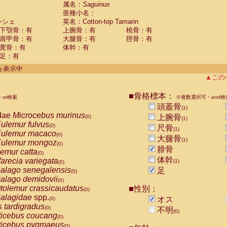
guinus midas
属名：
Saguinus
(0)
亜種小名：
guinus mystax
(0)
ンシェ
英名：Cotton-top Tamarin
uinus nigricollis
(0)
下顎骨：有
上腕骨：有
橈骨：有
guinus oedipus
(1)
肩甲骨：有
大腿骨：有
脛骨：有
uinus weddelli
(0)
寛骨：有
体幹：有
guinus
spp.
(0)
足：有
us trivirgatus
(0)
us albifrons
件を表示中
(0)
us apella
▲この
(0)
bus capucinus
(0)
us nigrivittatus
■骨格標本：
or検索
(0)
※複数選択可・and検
bus
spp.
頭蓋骨
(0)
(1)
miri boliviensis
dae
Microcebus murinus
(0)
上腕骨
(0)
(1)
miri sciureus
ulemur fulvus
(0)
(0)
尺骨
(1)
uatta caraya
ulemur macaco
(0)
(0)
大腿骨
(1)
uatta fusca
ulemur mongoz
(0)
(0)
腓骨
uatta seniculus
emur catta
(0)
(0)
uatta
spp.
体幹
arecia variegata
(0)
(1)
(0)
les belzebuth
alago senegalensis
足
(0)
(0)
les geoffroyi
alago demidovii
(0)
(0)
les paniscus
tolemur crassicaudatus
■性別：
(0)
(0)
les
spp.
alagidae
spp.
(0)
オス
(0)
othrix lagothricha
s tardigradus
(0)
(0)
不明
(0)
othrix lagothricha cana
ticebus coucang
(0)
(0)
Cacajao calvus rubicundus
ticebus pygmaeus
(0)
(0)