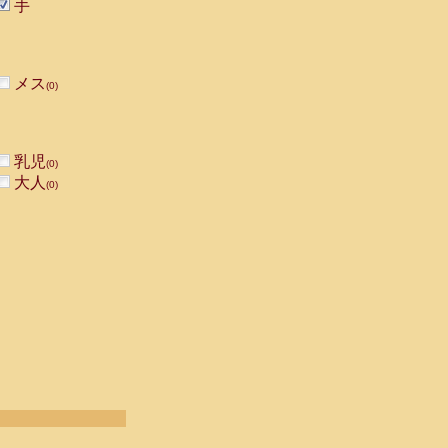
手
メス
(0)
乳児
(0)
大人
(0)