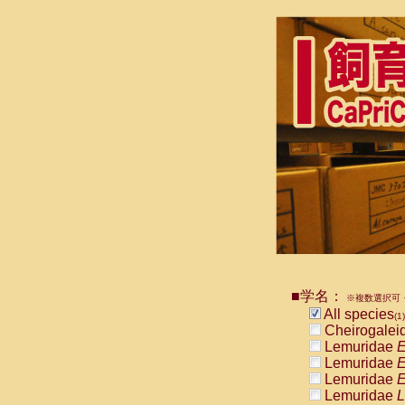
■学名：
※複数選択可・
All species
(1)
Cheirogalei
Lemuridae
E
Lemuridae
E
Lemuridae
E
Lemuridae
L