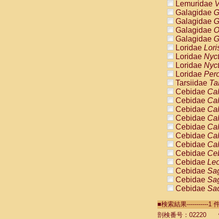
Lemuridae
V
Galagidae
G
Galagidae
G
Galagidae
O
Galagidae
G
Loridae
Lori
Loridae
Nyc
Loridae
Nyc
Loridae
Pero
Tarsiidae
Ta
Cebidae
Cal
Cebidae
Cal
Cebidae
Cal
Cebidae
Cal
Cebidae
Cal
Cebidae
Cal
Cebidae
Cal
Cebidae
Ce
Cebidae
Leo
Cebidae
Sag
Cebidae
Sag
Cebidae
Sag
Cebidae
Sag
■検索結果----------
Cebidae
Sag
Cebidae
Sa
剖検番号：02220