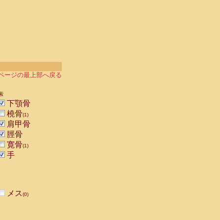
ページの最上部へ戻る
索
下顎骨
橈骨
(1)
肩甲骨
脛骨
寛骨
(1)
手
メス
(0)