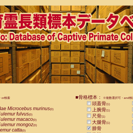
■骨格標本：
or検索
※複数選択可・and検
頭蓋骨
(1)
dae
Microcebus murinus
上腕骨
(0)
(1)
ulemur fulvus
(0)
尺骨
(1)
ulemur macaco
(0)
大腿骨
(1)
ulemur mongoz
(0)
腓骨
emur catta
(0)