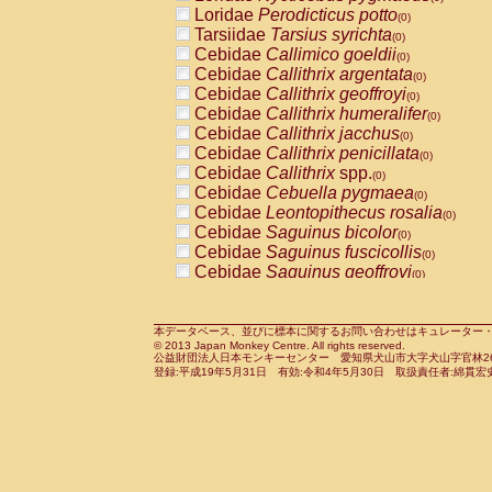
Pitheciidae
Callicebus cupreus
Loridae
Perodicticus potto
(0)
(0)
Pitheciidae
Callicebus donacophilus
Tarsiidae
Tarsius syrichta
(0
(0)
Pitheciidae
Callicebus moloch
Cebidae
Callimico goeldii
(0)
(0)
Pitheciidae
Callicebus torquatus
Cebidae
Callithrix argentata
(0)
(0)
Pitheciidae
Callicebus
spp.
Cebidae
Callithrix geoffroyi
(0)
(0)
Pitheciidae
Chiropotes satanas
Cebidae
Callithrix humeralifer
(0)
(0)
Pitheciidae
Pithecia monachus
Cebidae
Callithrix jacchus
(0)
(0)
Pitheciidae
Pithecia pithecia
Cebidae
Callithrix penicillata
(0)
(0)
Cercopithecidae
Cercocebus agilis
Cebidae
Callithrix
spp.
(0)
(0)
Cercopithecidae
Cercocebus galeritus
Cebidae
Cebuella pygmaea
(0)
Cercopithecidae
Cercocebus torquatu
Cebidae
Leontopithecus rosalia
(0)
Cercopithecidae
Cercocebus torquatus
Cebidae
Saguinus bicolor
(0)
Cercopithecidae
Cercocebus torquatu
Cebidae
Saguinus fuscicollis
(0)
Cercopithecidae
Cercocebus
hybrid
Cebidae
Saguinus geoffroyi
(0)
(0)
Cercopithecidae
Cercocebus
spp.
Cebidae
Saguinus imperator
(0)
(0)
Cercopithecidae
Lophocebus albigen
Cebidae
Saguinus labiatus
(0)
Cercopithecidae
Papio anubis
Cebidae
Saguinus leucopus
本データベース、並びに標本に関するお問い合わせはキュレーター・新宅勇太までお願い
(0)
(0)
© 2013 Japan Monkey Centre. All rights reserved.
Cercopithecidae
Papio cynocephalus
Cebidae
Saguinus midas
(
(0)
公益財団法人日本モンキーセンター 愛知県犬山市大字犬山字官林26番
Cercopithecidae
Papio hamadryas
Cebidae
Saguinus mystax
(0)
登録:平成19年5月31日 有効:令和4年5月30日 取扱責任者:綿貫宏
(0)
Cercopithecidae
Papio papio
Cebidae
Saguinus nigricollis
(0)
(1)
Cercopithecidae
Papio
spp.
Cebidae
Saguinus oedipus
(0)
(0)
Cercopithecidae
Mandrillus leucopha
Cebidae
Saguinus weddelli
(0)
Cercopithecidae
Mandrillus sphinx
Cebidae
Saguinus
spp.
(0)
(0)
Cercopithecidae
Theropithecus gelad
Cebidae
Aotus trivirgatus
(0)
Cercopithecidae
Macaca arctoides
Cebidae
Cebus albifrons
(0)
(0)