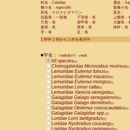
科名：Cebidae
Cebidae
Saguinus midas
属名：
Sa
(0)
種小名：
nigricollis
亜種小名
Cebidae
Saguinus mystax
(0)
和名：クロクビタマリン
英名：
Cebidae
Saguinus nigricollis
(1)
頭蓋骨：一部無
下顎骨：有
上腕骨：
Cebidae
Saguinus oedipus
(0)
尺骨：有
肩甲骨：有
大腿骨：
Cebidae
Saguinus weddelli
(0)
腓骨：有
寛骨：有
体幹：有
Cebidae
Saguinus
spp.
(0)
手：有
足：有
Cebidae
Aotus trivirgatus
(0)
Cebidae
Cebus albifrons
1 件中 1 件から 1 件を表示中
(0)
Cebidae
Cebus apella
(0)
Cebidae
Cebus capucinus
(0)
■学名：
Cebidae
Cebus nigrivittatus
※複数選択可・or検索
(0)
Cebidae
Cebus
spp.
All species
(0)
(1)
Cebidae
Saimiri boliviensis
Cheirogaleidae
Microcebus murinus
(0)
(0)
Cebidae
Saimiri sciureus
Lemuridae
Eulemur fulvus
(0)
(0)
Atelidae
Alouatta caraya
Lemuridae
Eulemur macaco
(0)
(0)
Atelidae
Alouatta fusca
Lemuridae
Eulemur mongoz
(0)
(0)
Atelidae
Alouatta seniculus
Lemuridae
Lemur catta
(0)
(0)
Atelidae
Alouatta
spp.
Lemuridae
Varecia variegata
(0)
(0)
Atelidae
Ateles belzebuth
Galagidae
Galago senegalensis
(0)
(0)
Atelidae
Ateles geoffroyi
Galagidae
Galago demidovii
(0)
(0)
Atelidae
Ateles paniscus
Galagidae
Otolemur crassicaudatus
(0)
(0)
Atelidae
Ateles
spp.
Galagidae
Galagidae
spp.
(0)
(0)
Atelidae
Lagothrix lagothricha
Loridae
Loris tardigradus
(0)
(0)
Atelidae
Lagothrix lagothricha cana
Loridae
Nycticebus coucang
(0)
(0)
Pitheciidae
Cacajao calvus rubicundu
Loridae
Nycticebus pygmaeus
(0)