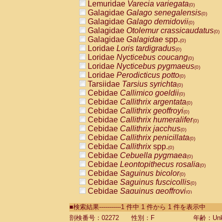
Lemuridae
Varecia variegata
(0)
Galagidae
Galago senegalensis
(0)
Galagidae
Galago demidovii
(0)
Galagidae
Otolemur crassicaudatus
(0)
Galagidae
Galagidae
spp.
(0)
Loridae
Loris tardigradus
(0)
Loridae
Nycticebus coucang
(0)
Loridae
Nycticebus pygmaeus
(0)
Loridae
Perodicticus potto
(0)
Tarsiidae
Tarsius syrichta
(0)
Cebidae
Callimico goeldii
(0)
Cebidae
Callithrix argentata
(0)
Cebidae
Callithrix geoffroyi
(0)
Cebidae
Callithrix humeralifer
(0)
Cebidae
Callithrix jacchus
(0)
Cebidae
Callithrix penicillata
(0)
Cebidae
Callithrix
spp.
(0)
Cebidae
Cebuella pygmaea
(0)
Cebidae
Leontopithecus rosalia
(0)
Cebidae
Saguinus bicolor
(0)
Cebidae
Saguinus fuscicollis
(0)
Cebidae
Saguinus geoffroyi
(0)
Cebidae
Saguinus imperator
(0)
■検索結果-----------1 件中 1 件から 1 件を表示中
Cebidae
Saguinus labiatus
(0)
Cebidae
Saguinus leucopus
剖検番号：02272
性別：F
年齢：Unk
(0)