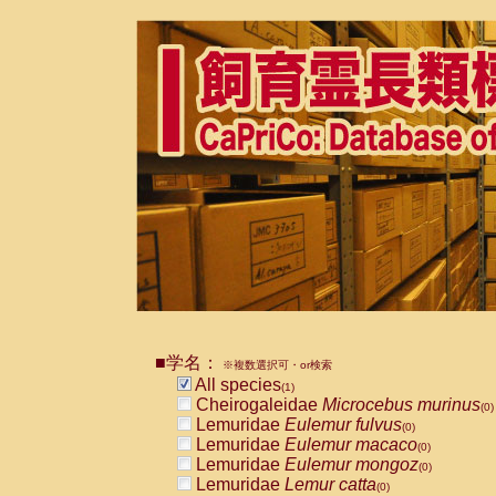
■学名：
※複数選択可・or検索
All species
(1)
Cheirogaleidae
Microcebus murinus
(0)
Lemuridae
Eulemur fulvus
(0)
Lemuridae
Eulemur macaco
(0)
Lemuridae
Eulemur mongoz
(0)
Lemuridae
Lemur catta
(0)