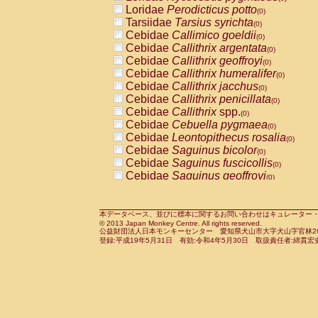
Pitheciidae
Callicebus cupreus
Loridae
Perodicticus potto
(0)
(0)
Pitheciidae
Callicebus donacophilus
Tarsiidae
Tarsius syrichta
(0
(0)
Pitheciidae
Callicebus moloch
Cebidae
Callimico goeldii
(0)
(0)
Pitheciidae
Callicebus torquatus
Cebidae
Callithrix argentata
(0)
(0)
Pitheciidae
Callicebus
spp.
Cebidae
Callithrix geoffroyi
(0)
(0)
Pitheciidae
Chiropotes satanas
Cebidae
Callithrix humeralifer
(0)
(0)
Pitheciidae
Pithecia monachus
Cebidae
Callithrix jacchus
(0)
(0)
Pitheciidae
Pithecia pithecia
Cebidae
Callithrix penicillata
(0)
(0)
Cercopithecidae
Cercocebus agilis
Cebidae
Callithrix
spp.
(0)
(0)
Cercopithecidae
Cercocebus galeritus
Cebidae
Cebuella pygmaea
(0)
Cercopithecidae
Cercocebus torquatu
Cebidae
Leontopithecus rosalia
(0)
Cercopithecidae
Cercocebus torquatus
Cebidae
Saguinus bicolor
(0)
Cercopithecidae
Cercocebus torquatu
Cebidae
Saguinus fuscicollis
(0)
Cercopithecidae
Cercocebus
hybrid
Cebidae
Saguinus geoffroyi
(0)
(0)
Cercopithecidae
Cercocebus
spp.
Cebidae
Saguinus imperator
(0)
(0)
Cercopithecidae
Lophocebus albigen
Cebidae
Saguinus labiatus
(0)
Cercopithecidae
Papio anubis
Cebidae
Saguinus leucopus
本データベース、並びに標本に関するお問い合わせはキュレーター・新宅勇太までお願い
(0)
(0)
© 2013 Japan Monkey Centre. All rights reserved.
Cercopithecidae
Papio cynocephalus
Cebidae
Saguinus midas
(
(0)
公益財団法人日本モンキーセンター 愛知県犬山市大字犬山字官林26番
Cercopithecidae
Papio hamadryas
Cebidae
Saguinus mystax
(0)
登録:平成19年5月31日 有効:令和4年5月30日 取扱責任者:綿貫宏
(0)
Cercopithecidae
Papio papio
Cebidae
Saguinus nigricollis
(0)
(1)
Cercopithecidae
Papio
spp.
Cebidae
Saguinus oedipus
(0)
(0)
Cercopithecidae
Mandrillus leucopha
Cebidae
Saguinus weddelli
(0)
Cercopithecidae
Mandrillus sphinx
Cebidae
Saguinus
spp.
(0)
(0)
Cercopithecidae
Theropithecus gelad
Cebidae
Aotus trivirgatus
(0)
Cercopithecidae
Macaca arctoides
Cebidae
Cebus albifrons
(0)
(0)