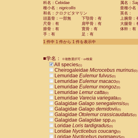
科名：Cebidae
Cebidae
Saguinus midas
属名：
Sa
(0)
種小名：
nigricollis
亜種小名
Cebidae
Saguinus mystax
(0)
和名：クロクビタマリン
英名：
Cebidae
Saguinus nigricollis
(1)
頭蓋骨：一部無
下顎骨：有
上腕骨：
Cebidae
Saguinus oedipus
(0)
尺骨：有
肩甲骨：有
大腿骨：
Cebidae
Saguinus weddelli
(0)
腓骨：有
寛骨：有
体幹：有
Cebidae
Saguinus
spp.
(0)
手：有
足：有
Cebidae
Aotus trivirgatus
(0)
Cebidae
Cebus albifrons
1 件中 1 件から 1 件を表示中
(0)
Cebidae
Cebus apella
(0)
Cebidae
Cebus capucinus
(0)
■学名：
Cebidae
Cebus nigrivittatus
※複数選択可・or検索
(0)
Cebidae
Cebus
spp.
All species
(0)
(1)
Cebidae
Saimiri boliviensis
Cheirogaleidae
Microcebus murinus
(0)
(0)
Cebidae
Saimiri sciureus
Lemuridae
Eulemur fulvus
(0)
(0)
Atelidae
Alouatta caraya
Lemuridae
Eulemur macaco
(0)
(0)
Atelidae
Alouatta fusca
Lemuridae
Eulemur mongoz
(0)
(0)
Atelidae
Alouatta seniculus
Lemuridae
Lemur catta
(0)
(0)
Atelidae
Alouatta
spp.
Lemuridae
Varecia variegata
(0)
(0)
Atelidae
Ateles belzebuth
Galagidae
Galago senegalensis
(0)
(0)
Atelidae
Ateles geoffroyi
Galagidae
Galago demidovii
(0)
(0)
Atelidae
Ateles paniscus
Galagidae
Otolemur crassicaudatus
(0)
(0)
Atelidae
Ateles
spp.
Galagidae
Galagidae
spp.
(0)
(0)
Atelidae
Lagothrix lagothricha
Loridae
Loris tardigradus
(0)
(0)
Atelidae
Lagothrix lagothricha cana
Loridae
Nycticebus coucang
(0)
(0)
Pitheciidae
Cacajao calvus rubicundu
Loridae
Nycticebus pygmaeus
(0)