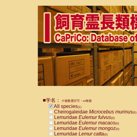
■学名：
※複数選択可・or検索
All species
(1)
Cheirogaleidae
Microcebus murinus
(0)
Lemuridae
Eulemur fulvus
(0)
Lemuridae
Eulemur macaco
(0)
Lemuridae
Eulemur mongoz
(0)
Lemuridae
Lemur catta
(0)