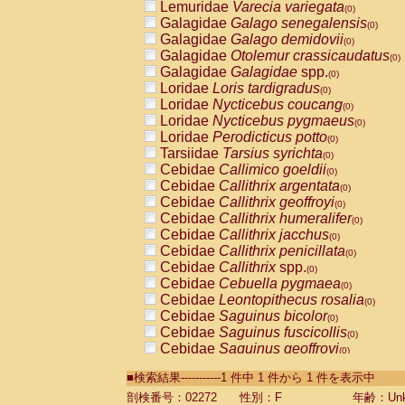
Lemuridae
Varecia variegata
(0)
Galagidae
Galago senegalensis
(0)
Galagidae
Galago demidovii
(0)
Galagidae
Otolemur crassicaudatus
(0)
Galagidae
Galagidae
spp.
(0)
Loridae
Loris tardigradus
(0)
Loridae
Nycticebus coucang
(0)
Loridae
Nycticebus pygmaeus
(0)
Loridae
Perodicticus potto
(0)
Tarsiidae
Tarsius syrichta
(0)
Cebidae
Callimico goeldii
(0)
Cebidae
Callithrix argentata
(0)
Cebidae
Callithrix geoffroyi
(0)
Cebidae
Callithrix humeralifer
(0)
Cebidae
Callithrix jacchus
(0)
Cebidae
Callithrix penicillata
(0)
Cebidae
Callithrix
spp.
(0)
Cebidae
Cebuella pygmaea
(0)
Cebidae
Leontopithecus rosalia
(0)
Cebidae
Saguinus bicolor
(0)
Cebidae
Saguinus fuscicollis
(0)
Cebidae
Saguinus geoffroyi
(0)
Cebidae
Saguinus imperator
(0)
■検索結果-----------1 件中 1 件から 1 件を表示中
Cebidae
Saguinus labiatus
(0)
Cebidae
Saguinus leucopus
剖検番号：02272
性別：F
年齢：Unk
(0)