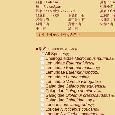
科名：Cebidae
Cebidae
Saguinus midas
属名：
Sa
(0)
種小名：
oedipus
亜種小名
Cebidae
Saguinus mystax
(0)
和名：ワタボウシパンシェ
英名：Cotto
Cebidae
Saguinus nigricollis
(0)
頭蓋骨：一部無
下顎骨：有
上腕骨：
Cebidae
Saguinus oedipus
(1)
尺骨：有
肩甲骨：有
大腿骨：
Cebidae
Saguinus weddelli
(0)
腓骨：有
寛骨：有
体幹：有
Cebidae
Saguinus
spp.
(0)
手：有
足：有
Cebidae
Aotus trivirgatus
(0)
Cebidae
Cebus albifrons
1 件中 1 件から 1 件を表示中
(0)
Cebidae
Cebus apella
(0)
Cebidae
Cebus capucinus
(0)
■学名：
Cebidae
Cebus nigrivittatus
※複数選択可・or検索
(0)
Cebidae
Cebus
spp.
All Species
(0)
(1)
Cebidae
Saimiri boliviensis
Cheirogaleidae
Microcebus murinus
(0)
(0)
Cebidae
Saimiri sciureus
Lemuridae
Eulemur fulvus
(0)
(0)
Atelidae
Alouatta caraya
Lemuridae
Eulemur macaco
(0)
(0)
Atelidae
Alouatta fusca
Lemuridae
Eulemur mongoz
(0)
(0)
Atelidae
Alouatta seniculus
Lemuridae
Lemur catta
(0)
(0)
Atelidae
Alouatta
spp.
Lemuridae
Varecia variegata
(0)
(0)
Atelidae
Ateles belzebuth
Galagidae
Galago senegalensis
(0)
(0)
Atelidae
Ateles geoffroyi
Galagidae
Galago demidovii
(0)
(0)
Atelidae
Ateles paniscus
Galagidae
Otolemur crassicaudatus
(0)
(0)
Atelidae
Ateles
spp.
Galagidae
Galagidae
spp.
(0)
(0)
Atelidae
Lagothrix lagothricha
Loridae
Loris tardigradus
(0)
(0)
Atelidae
Lagothrix lagothricha cana
Loridae
Nycticebus coucang
(0)
(0)
Pitheciidae
Cacajao calvus rubicundu
Loridae
Nycticebus pygmaeus
(0)