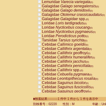
Lemuridae
Varecia variegata
(0)
Galagidae
Galago senegalensis
(0)
Galagidae
Galago demidovii
(0)
Galagidae
Otolemur crassicaudatus
(0)
Galagidae
Galagidae
spp.
(0)
Loridae
Loris tardigradus
(0)
Loridae
Nycticebus coucang
(0)
Loridae
Nycticebus pygmaeus
(0)
Loridae
Perodicticus potto
(0)
Tarsiidae
Tarsius syrichta
(0)
Cebidae
Callimico goeldii
(0)
Cebidae
Callithrix argentata
(0)
Cebidae
Callithrix geoffroyi
(0)
Cebidae
Callithrix humeralifer
(0)
Cebidae
Callithrix jacchus
(0)
Cebidae
Callithrix penicillata
(0)
Cebidae
Callithrix
spp.
(0)
Cebidae
Cebuella pygmaea
(0)
Cebidae
Leontopithecus rosalia
(0)
Cebidae
Saguinus bicolor
(0)
Cebidae
Saguinus fuscicollis
(0)
Cebidae
Saguinus geoffroyi
(0)
Cebidae
Saguinus imperator
(0)
■検索結果-----------1 件中 1 件から 1 件を表示中
Cebidae
Saguinus labiatus
(0)
Cebidae
Saguinus leucopus
剖検番号：02220
性別：M
年齢：Unk
(0)