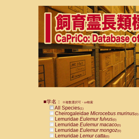
■学名：
※複数選択可・or検索
All Species
(1)
Cheirogaleidae
Microcebus murinus
(0)
Lemuridae
Eulemur fulvus
(0)
Lemuridae
Eulemur macaco
(0)
Lemuridae
Eulemur mongoz
(0)
Lemuridae
Lemur catta
(0)