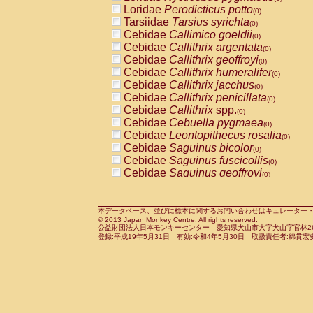
Pitheciidae
Callicebus cupreus
Loridae
Perodicticus potto
(0)
(0)
Pitheciidae
Callicebus donacophilus
Tarsiidae
Tarsius syrichta
(0
(0)
Pitheciidae
Callicebus moloch
Cebidae
Callimico goeldii
(0)
(0)
Pitheciidae
Callicebus torquatus
Cebidae
Callithrix argentata
(0)
(0)
Pitheciidae
Callicebus
spp.
Cebidae
Callithrix geoffroyi
(0)
(0)
Pitheciidae
Chiropotes satanas
Cebidae
Callithrix humeralifer
(0)
(0)
Pitheciidae
Pithecia monachus
Cebidae
Callithrix jacchus
(0)
(0)
Pitheciidae
Pithecia pithecia
Cebidae
Callithrix penicillata
(0)
(0)
Cercopithecidae
Cercocebus agilis
Cebidae
Callithrix
spp.
(0)
(0)
Cercopithecidae
Cercocebus galeritus
Cebidae
Cebuella pygmaea
(0)
Cercopithecidae
Cercocebus torquatu
Cebidae
Leontopithecus rosalia
(0)
Cercopithecidae
Cercocebus torquatus
Cebidae
Saguinus bicolor
(0)
Cercopithecidae
Cercocebus torquatu
Cebidae
Saguinus fuscicollis
(0)
Cercopithecidae
Cercocebus
hybrid
Cebidae
Saguinus geoffroyi
(0)
(0)
Cercopithecidae
Cercocebus
spp.
Cebidae
Saguinus imperator
(0)
(0)
Cercopithecidae
Lophocebus albigen
Cebidae
Saguinus labiatus
(0)
Cercopithecidae
Papio anubis
Cebidae
Saguinus leucopus
本データベース、並びに標本に関するお問い合わせはキュレーター・新宅勇太までお願い
(0)
(0)
© 2013 Japan Monkey Centre. All rights reserved.
Cercopithecidae
Papio cynocephalus
Cebidae
Saguinus midas
(
(0)
公益財団法人日本モンキーセンター 愛知県犬山市大字犬山字官林26番
Cercopithecidae
Papio hamadryas
Cebidae
Saguinus mystax
(0)
登録:平成19年5月31日 有効:令和4年5月30日 取扱責任者:綿貫宏
(0)
Cercopithecidae
Papio papio
Cebidae
Saguinus nigricollis
(0)
(0)
Cercopithecidae
Papio
spp.
Cebidae
Saguinus oedipus
(0)
(1)
Cercopithecidae
Mandrillus leucopha
Cebidae
Saguinus weddelli
(0)
Cercopithecidae
Mandrillus sphinx
Cebidae
Saguinus
spp.
(0)
(0)
Cercopithecidae
Theropithecus gelad
Cebidae
Aotus trivirgatus
(0)
Cercopithecidae
Macaca arctoides
Cebidae
Cebus albifrons
(0)
(0)