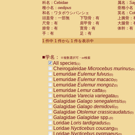
科名：Cebidae
Cebidae
Saguinus midas
属名：
Sa
(0)
種小名：
oedipus
亜種小名
Cebidae
Saguinus mystax
(0)
和名：ワタボウシパンシェ
英名：Cotto
Cebidae
Saguinus nigricollis
(0)
頭蓋骨：一部無
下顎骨：有
上腕骨：
Cebidae
Saguinus oedipus
(1)
尺骨：有
肩甲骨：有
大腿骨：
Cebidae
Saguinus weddelli
(0)
腓骨：有
寛骨：有
体幹：有
Cebidae
Saguinus
spp.
(0)
手：有
足：有
Cebidae
Aotus trivirgatus
(0)
Cebidae
Cebus albifrons
1 件中 1 件から 1 件を表示中
(0)
Cebidae
Cebus apella
(0)
Cebidae
Cebus capucinus
(0)
■学名：
Cebidae
Cebus nigrivittatus
※複数選択可・or検索
(0)
Cebidae
Cebus
spp.
All species
(0)
(1)
Cebidae
Saimiri boliviensis
Cheirogaleidae
Microcebus murinus
(0)
(0)
Cebidae
Saimiri sciureus
Lemuridae
Eulemur fulvus
(0)
(0)
Atelidae
Alouatta caraya
Lemuridae
Eulemur macaco
(0)
(0)
Atelidae
Alouatta fusca
Lemuridae
Eulemur mongoz
(0)
(0)
Atelidae
Alouatta seniculus
Lemuridae
Lemur catta
(0)
(0)
Atelidae
Alouatta
spp.
Lemuridae
Varecia variegata
(0)
(0)
Atelidae
Ateles belzebuth
Galagidae
Galago senegalensis
(0)
(0)
Atelidae
Ateles geoffroyi
Galagidae
Galago demidovii
(0)
(0)
Atelidae
Ateles paniscus
Galagidae
Otolemur crassicaudatus
(0)
(0)
Atelidae
Ateles
spp.
Galagidae
Galagidae
spp.
(0)
(0)
Atelidae
Lagothrix lagothricha
Loridae
Loris tardigradus
(0)
(0)
Atelidae
Lagothrix lagothricha cana
Loridae
Nycticebus coucang
(0)
(0)
Pitheciidae
Cacajao calvus rubicundu
Loridae
Nycticebus pygmaeus
(0)