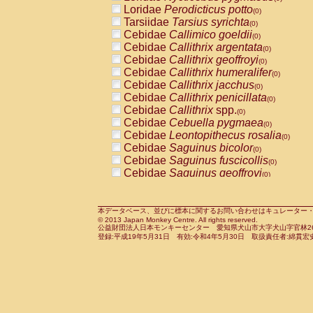
Pitheciidae
Callicebus cupreus
Loridae
Perodicticus potto
(0)
(0)
Pitheciidae
Callicebus donacophilus
Tarsiidae
Tarsius syrichta
(0
(0)
Pitheciidae
Callicebus moloch
Cebidae
Callimico goeldii
(0)
(0)
Pitheciidae
Callicebus torquatus
Cebidae
Callithrix argentata
(0)
(0)
Pitheciidae
Callicebus
spp.
Cebidae
Callithrix geoffroyi
(0)
(0)
Pitheciidae
Chiropotes satanas
Cebidae
Callithrix humeralifer
(0)
(0)
Pitheciidae
Pithecia monachus
Cebidae
Callithrix jacchus
(0)
(0)
Pitheciidae
Pithecia pithecia
Cebidae
Callithrix penicillata
(0)
(0)
Cercopithecidae
Cercocebus agilis
Cebidae
Callithrix
spp.
(0)
(0)
Cercopithecidae
Cercocebus galeritus
Cebidae
Cebuella pygmaea
(0)
Cercopithecidae
Cercocebus torquatu
Cebidae
Leontopithecus rosalia
(0)
Cercopithecidae
Cercocebus torquatus
Cebidae
Saguinus bicolor
(0)
Cercopithecidae
Cercocebus torquatu
Cebidae
Saguinus fuscicollis
(0)
Cercopithecidae
Cercocebus
hybrid
Cebidae
Saguinus geoffroyi
(0)
(0)
Cercopithecidae
Cercocebus
spp.
Cebidae
Saguinus imperator
(0)
(0)
Cercopithecidae
Lophocebus albigen
Cebidae
Saguinus labiatus
(0)
Cercopithecidae
Papio anubis
Cebidae
Saguinus leucopus
本データベース、並びに標本に関するお問い合わせはキュレーター・新宅勇太までお願い
(0)
(0)
© 2013 Japan Monkey Centre. All rights reserved.
Cercopithecidae
Papio cynocephalus
Cebidae
Saguinus midas
(
(0)
公益財団法人日本モンキーセンター 愛知県犬山市大字犬山字官林26番
Cercopithecidae
Papio hamadryas
Cebidae
Saguinus mystax
(0)
登録:平成19年5月31日 有効:令和4年5月30日 取扱責任者:綿貫宏
(0)
Cercopithecidae
Papio papio
Cebidae
Saguinus nigricollis
(0)
(0)
Cercopithecidae
Papio
spp.
Cebidae
Saguinus oedipus
(0)
(1)
Cercopithecidae
Mandrillus leucopha
Cebidae
Saguinus weddelli
(0)
Cercopithecidae
Mandrillus sphinx
Cebidae
Saguinus
spp.
(0)
(0)
Cercopithecidae
Theropithecus gelad
Cebidae
Aotus trivirgatus
(0)
Cercopithecidae
Macaca arctoides
Cebidae
Cebus albifrons
(0)
(0)