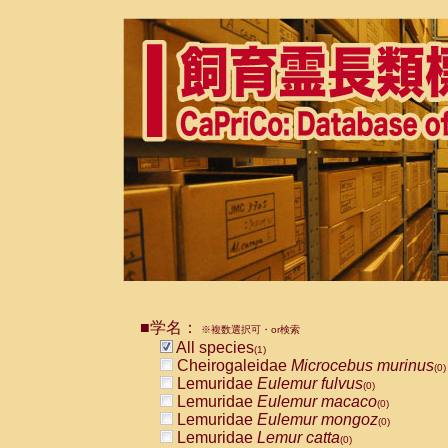
■学名：
※複数選択可・or検索
All species
(1)
Cheirogaleidae
Microcebus murinus
(0)
Lemuridae
Eulemur fulvus
(0)
Lemuridae
Eulemur macaco
(0)
Lemuridae
Eulemur mongoz
(0)
Lemuridae
Lemur catta
(0)