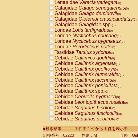
Lemuridae
Varecia variegata
(0)
Galagidae
Galago senegalensis
(0)
Galagidae
Galago demidovii
(0)
Galagidae
Otolemur crassicaudatus
(0)
Galagidae
Galagidae
spp.
(0)
Loridae
Loris tardigradus
(0)
Loridae
Nycticebus coucang
(0)
Loridae
Nycticebus pygmaeus
(0)
Loridae
Perodicticus potto
(0)
Tarsiidae
Tarsius syrichta
(0)
Cebidae
Callimico goeldii
(0)
Cebidae
Callithrix argentata
(0)
Cebidae
Callithrix geoffroyi
(0)
Cebidae
Callithrix humeralifer
(0)
Cebidae
Callithrix jacchus
(0)
Cebidae
Callithrix penicillata
(0)
Cebidae
Callithrix
spp.
(0)
Cebidae
Cebuella pygmaea
(0)
Cebidae
Leontopithecus rosalia
(0)
Cebidae
Saguinus bicolor
(0)
Cebidae
Saguinus fuscicollis
(0)
Cebidae
Saguinus geoffroyi
(0)
Cebidae
Saguinus imperator
(0)
■検索結果-----------1 件中 1 件から 1 件を表示中
Cebidae
Saguinus labiatus
(0)
Cebidae
Saguinus leucopus
剖検番号：02220
性別：M
年齢：Unk
(0)