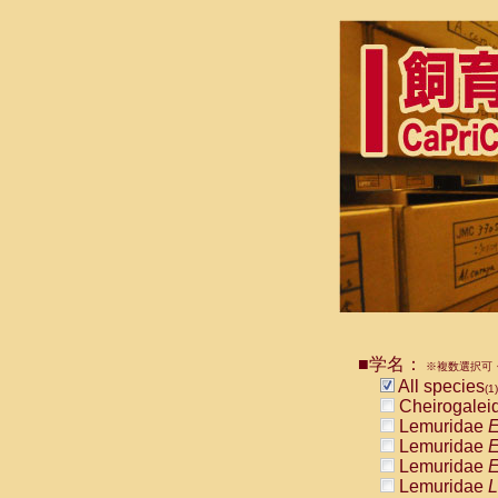
■学名：
※複数選択可・
All species
(1)
Cheirogalei
Lemuridae
E
Lemuridae
E
Lemuridae
E
Lemuridae
L