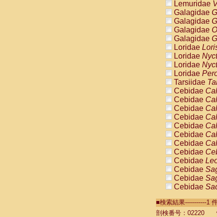
Lemuridae
V
Galagidae
G
Galagidae
G
Galagidae
O
Galagidae
G
Loridae
Lori
Loridae
Nyc
Loridae
Nyc
Loridae
Pero
Tarsiidae
Ta
Cebidae
Cal
Cebidae
Cal
Cebidae
Cal
Cebidae
Cal
Cebidae
Cal
Cebidae
Cal
Cebidae
Cal
Cebidae
Ce
Cebidae
Leo
Cebidae
Sag
Cebidae
Sag
Cebidae
Sag
Cebidae
Sag
■検索結果----------
Cebidae
Sag
Cebidae
Sa
剖検番号：02220