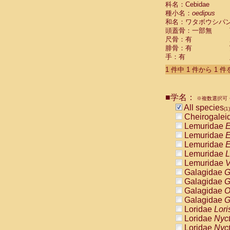
科名：Cebidae
Cebidae
Sa
種小名：
oedipus
Cebidae
Sa
和名：ワタボウシパ
Cebidae
Sag
頭蓋骨：一部無
Cebidae
Sa
尺骨：有
Cebidae
Sag
腓骨：有
Cebidae
Sa
手：有
Cebidae
Aot
Cebidae
Ceb
1 件中 1 件から 1 
Cebidae
Ceb
Cebidae
Ce
■学名：
Cebidae
Ceb
※複数選択可・
Cebidae
Ce
All species
(1)
Cebidae
Sai
Cheirogalei
Cebidae
Sai
Lemuridae
E
Atelidae
Alo
Lemuridae
E
Atelidae
Alo
Lemuridae
E
Atelidae
Alo
Lemuridae
L
Atelidae
Alo
Lemuridae
V
Atelidae
Ate
Galagidae
G
Atelidae
Ate
Galagidae
G
Atelidae
Ate
Galagidae
O
Atelidae
Ate
Galagidae
G
Atelidae
Lag
Loridae
Lori
Atelidae
Lag
Loridae
Nyc
Pitheciidae
Loridae
Nyc