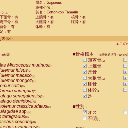
guinus midas
属名：
Saguinus
(0)
亜種小名：
guinus mystax
(0)
ンシェ
英名：Cotton-top Tamarin
uinus nigricollis
(0)
下顎骨：有
上腕骨：有
橈骨：有
guinus oedipus
(1)
肩甲骨：有
大腿骨：有
脛骨：有
uinus weddelli
(0)
寛骨：有
体幹：有
guinus
spp.
(0)
足：有
us trivirgatus
(0)
us albifrons
件を表示中
(0)
us apella
▲この
(0)
bus capucinus
(0)
us nigrivittatus
■骨格標本：
or検索
(0)
※複数選択可・and検
bus
spp.
頭蓋骨
(0)
(1)
miri boliviensis
dae
Microcebus murinus
(0)
上腕骨
(0)
miri sciureus
ulemur fulvus
(0)
(0)
尺骨
uatta caraya
ulemur macaco
(0)
(0)
大腿骨
(1)
uatta fusca
ulemur mongoz
(0)
(0)
腓骨
uatta seniculus
emur catta
(0)
(0)
uatta
spp.
体幹
arecia variegata
(0)
(1)
(0)
les belzebuth
alago senegalensis
足
(0)
(0)
les geoffroyi
alago demidovii
(0)
(0)
les paniscus
tolemur crassicaudatus
■性別：
(0)
(0)
les
spp.
alagidae
spp.
(0)
オス
(0)
othrix lagothricha
s tardigradus
(0)
(0)
不明
(0)
othrix lagothricha cana
ticebus coucang
(0)
(0)
Cacajao calvus rubicundus
ticebus pygmaeus
(0)
(0)