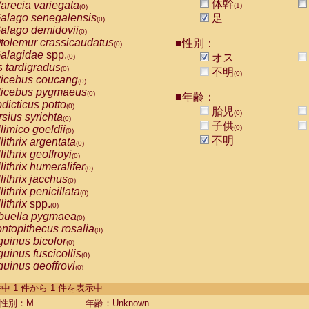
体幹
arecia variegata
(1)
(0)
alago senegalensis
足
(0)
alago demidovii
(0)
tolemur crassicaudatus
■性別：
(0)
alagidae
spp.
オス
(0)
s tardigradus
(0)
不明
(0)
ticebus coucang
(0)
ticebus pygmaeus
(0)
■年齢：
dicticus potto
(0)
胎児
(0)
rsius syrichta
(0)
子供
limico goeldii
(0)
(0)
不明
lithrix argentata
(0)
lithrix geoffroyi
(0)
lithrix humeralifer
(0)
lithrix jacchus
(0)
lithrix penicillata
(0)
lithrix
spp.
(0)
buella pygmaea
(0)
ntopithecus rosalia
(0)
uinus bicolor
(0)
uinus fuscicollis
(0)
uinus geoffroyi
(0)
uinus imperator
(0)
-1 件中 1 件から 1 件を表示中
uinus labiatus
(0)
guinus leucopus
性別：M
年齢：Unknown
(0)