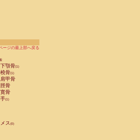
ページの最上部へ戻る
索
下顎骨
(1)
橈骨
(1)
肩甲骨
脛骨
寛骨
手
(1)
メス
(0)