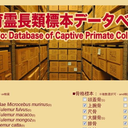
■骨格標本：
or検索
※複数選択可・and検
頭蓋骨
(1)
dae
Microcebus murinus
上腕骨
(0)
ulemur fulvus
(0)
尺骨
ulemur macaco
(0)
大腿骨
(1)
ulemur mongoz
(0)
腓骨
emur catta
(0)