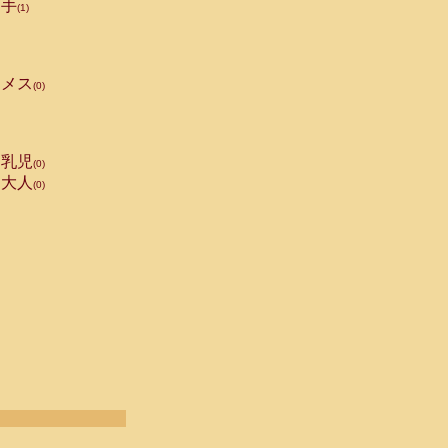
手
(1)
メス
(0)
乳児
(0)
大人
(0)