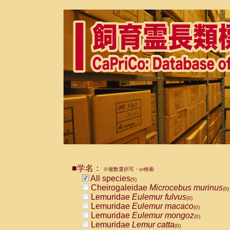
■学名：
※複数選択可・or検索
All species
(5)
Cheirogaleidae
Microcebus murinus
(0)
Lemuridae
Eulemur fulvus
(0)
Lemuridae
Eulemur macaco
(0)
Lemuridae
Eulemur mongoz
(0)
Lemuridae
Lemur catta
(0)