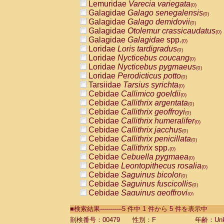
Lemuridae
Varecia variegata
(0)
Galagidae
Galago senegalensis
(0)
Galagidae
Galago demidovii
(0)
Galagidae
Otolemur crassicaudatus
(0)
Galagidae
Galagidae
spp.
(0)
Loridae
Loris tardigradus
(0)
Loridae
Nycticebus coucang
(0)
Loridae
Nycticebus pygmaeus
(0)
Loridae
Perodicticus potto
(0)
Tarsiidae
Tarsius syrichta
(0)
Cebidae
Callimico goeldii
(0)
Cebidae
Callithrix argentata
(0)
Cebidae
Callithrix geoffroyi
(0)
Cebidae
Callithrix humeralifer
(0)
Cebidae
Callithrix jacchus
(0)
Cebidae
Callithrix penicillata
(0)
Cebidae
Callithrix
spp.
(0)
Cebidae
Cebuella pygmaea
(0)
Cebidae
Leontopithecus rosalia
(0)
Cebidae
Saguinus bicolor
(0)
Cebidae
Saguinus fuscicollis
(0)
Cebidae
Saguinus geoffroyi
(0)
Cebidae
Saguinus imperator
(0)
■検索結果-----------5 件中 1 件から 5 件を表示中
Cebidae
Saguinus labiatus
(0)
Cebidae
Saguinus leucopus
剖検番号：00479
性別：F
年齢：Unk
(0)