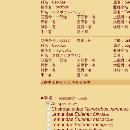
科名：Cebidae
属名：
Sa
Pitheciidae
Callicebus cupreus
(0)
種小名：
oedipus
亜種小名
Pitheciidae
Callicebus donacophilus
(0
和名：ワタボウシパンシェ
英名：Cotto
Pitheciidae
Callicebus moloch
(0)
頭蓋骨：一部無
下顎骨：有
上腕骨：
Pitheciidae
Callicebus torquatus
(0)
尺骨：有
肩甲骨：有
大腿骨：
Pitheciidae
Callicebus
spp.
(0)
腓骨：有
寛骨：有
体幹：有
Pitheciidae
Chiropotes satanas
(0)
手：有
足：有
Pitheciidae
Pithecia monachus
(0)
Pitheciidae
Pithecia pithecia
剖検番号：02272
性別：F
年齢：Unk
(0)
Cercopithecidae
Cercocebus agilis
科名：Cebidae
属名：
Sa
(0)
Cercopithecidae
Cercocebus galeritus
種小名：
nigricollis
亜種小名
和名：クロクビタマリン
Cercopithecidae
Cercocebus torquatu
英名：
頭蓋骨：一部無
下顎骨：有
上腕骨：
Cercopithecidae
Cercocebus torquatus
尺骨：有
肩甲骨：有
大腿骨：
Cercopithecidae
Cercocebus torquatu
腓骨：有
寛骨：有
体幹：有
Cercopithecidae
Cercocebus
hybrid
(0)
手：有
足：有
Cercopithecidae
Cercocebus
spp.
(0)
Cercopithecidae
Lophocebus albigen
5 件中 1 件から 5 件を表示中
Cercopithecidae
Papio anubis
(0)
Cercopithecidae
Papio cynocephalus
(
Cercopithecidae
Papio hamadryas
■学名：
(0)
※複数選択可・or検索
Cercopithecidae
Papio papio
All species
(0)
(5)
Cercopithecidae
Papio
spp.
Cheirogaleidae
Microcebus murinus
(0)
(0)
Cercopithecidae
Mandrillus leucopha
Lemuridae
Eulemur fulvus
(0)
Cercopithecidae
Mandrillus sphinx
Lemuridae
Eulemur macaco
(0)
(0)
Cercopithecidae
Theropithecus gelad
Lemuridae
Eulemur mongoz
(0)
Cercopithecidae
Macaca arctoides
Lemuridae
Lemur catta
(0)