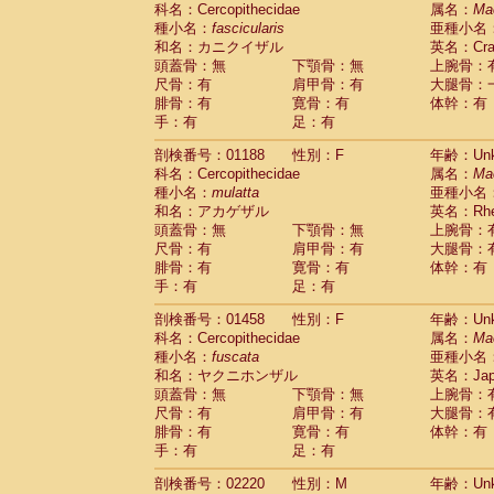
科名：Cercopithecidae
Cebidae
Saguinus midas
属名：
Ma
(0)
種小名：
fascicularis
亜種小名
Cebidae
Saguinus mystax
(0)
和名：カニクイザル
英名：Crab
Cebidae
Saguinus nigricollis
(1)
頭蓋骨：無
下顎骨：無
上腕骨：
Cebidae
Saguinus oedipus
(1)
尺骨：有
肩甲骨：有
大腿骨：
Cebidae
Saguinus weddelli
(0)
腓骨：有
寛骨：有
体幹：有
Cebidae
Saguinus
spp.
(0)
手：有
足：有
Cebidae
Aotus trivirgatus
(0)
Cebidae
Cebus albifrons
(0)
剖検番号：01188
性別：F
年齢：Unk
Cebidae
Cebus apella
科名：Cercopithecidae
(0)
属名：
Ma
Cebidae
Cebus capucinus
種小名：
mulatta
亜種小名
(0)
Cebidae
Cebus nigrivittatus
和名：アカゲザル
英名：Rhes
(0)
Cebidae
Cebus
spp.
頭蓋骨：無
下顎骨：無
上腕骨：
(0)
Cebidae
Saimiri boliviensis
尺骨：有
肩甲骨：有
大腿骨：
(0)
腓骨：有
Cebidae
Saimiri sciureus
寛骨：有
体幹：有
(0)
手：有
足：有
Atelidae
Alouatta caraya
(0)
Atelidae
Alouatta fusca
(0)
剖検番号：01458
性別：F
年齢：Unk
Atelidae
Alouatta seniculus
(0)
科名：Cercopithecidae
属名：
Ma
Atelidae
Alouatta
spp.
(0)
種小名：
fuscata
亜種小名
Atelidae
Ateles belzebuth
(0)
和名：ヤクニホンザル
英名：Japa
Atelidae
Ateles geoffroyi
(0)
頭蓋骨：無
下顎骨：無
上腕骨：
Atelidae
Ateles paniscus
(0)
尺骨：有
肩甲骨：有
大腿骨：
Atelidae
Ateles
spp.
腓骨：有
寛骨：有
(0)
体幹：有
Atelidae
Lagothrix lagothricha
手：有
足：有
(0)
Atelidae
Lagothrix lagothricha cana
(0)
剖検番号：02220
性別：M
年齢：Unk
Pitheciidae
Cacajao calvus rubicundu