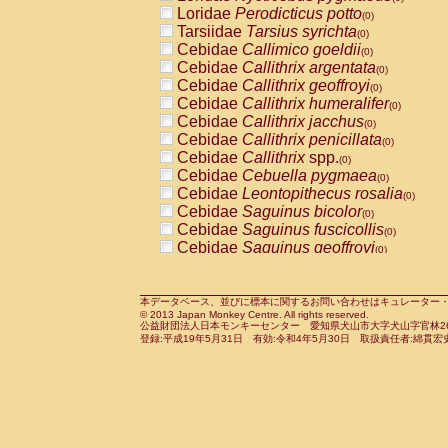
Pitheciidae
Callicebus cupreus
Loridae
Perodicticus potto
(0)
(0)
Pitheciidae
Callicebus donacophilus
Tarsiidae
Tarsius syrichta
(0
(0)
Pitheciidae
Callicebus moloch
Cebidae
Callimico goeldii
(0)
(0)
Pitheciidae
Callicebus torquatus
Cebidae
Callithrix argentata
(0)
(0)
Pitheciidae
Callicebus
spp.
Cebidae
Callithrix geoffroyi
(0)
(0)
Pitheciidae
Chiropotes satanas
Cebidae
Callithrix humeralifer
(0)
(0)
Pitheciidae
Pithecia monachus
Cebidae
Callithrix jacchus
(0)
(0)
Pitheciidae
Pithecia pithecia
Cebidae
Callithrix penicillata
(0)
(0)
Cercopithecidae
Cercocebus agilis
Cebidae
Callithrix
spp.
(0)
(0)
Cercopithecidae
Cercocebus galeritus
Cebidae
Cebuella pygmaea
(0)
Cercopithecidae
Cercocebus torquatu
Cebidae
Leontopithecus rosalia
(0)
Cercopithecidae
Cercocebus torquatus
Cebidae
Saguinus bicolor
(0)
Cercopithecidae
Cercocebus torquatu
Cebidae
Saguinus fuscicollis
(0)
Cercopithecidae
Cercocebus
hybrid
Cebidae
Saguinus geoffroyi
(0)
(0)
Cercopithecidae
Cercocebus
spp.
Cebidae
Saguinus imperator
(0)
(0)
Cercopithecidae
Lophocebus albigen
Cebidae
Saguinus labiatus
(0)
Cercopithecidae
Papio anubis
Cebidae
Saguinus leucopus
本データベース、並びに標本に関するお問い合わせはキュレーター・新宅勇太までお願い
(0)
(0)
© 2013 Japan Monkey Centre. All rights reserved.
Cercopithecidae
Papio cynocephalus
Cebidae
Saguinus midas
(
(0)
公益財団法人日本モンキーセンター 愛知県犬山市大字犬山字官林26番
Cercopithecidae
Papio hamadryas
Cebidae
Saguinus mystax
(0)
登録:平成19年5月31日 有効:令和4年5月30日 取扱責任者:綿貫宏
(0)
Cercopithecidae
Papio papio
Cebidae
Saguinus nigricollis
(0)
(0)
Cercopithecidae
Papio
spp.
Cebidae
Saguinus oedipus
(0)
(1)
Cercopithecidae
Mandrillus leucopha
Cebidae
Saguinus weddelli
(0)
Cercopithecidae
Mandrillus sphinx
Cebidae
Saguinus
spp.
(0)
(0)
Cercopithecidae
Theropithecus gelad
Cebidae
Aotus trivirgatus
(0)
Cercopithecidae
Macaca arctoides
Cebidae
Cebus albifrons
(0)
(0)