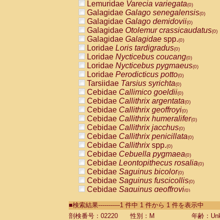
Lemuridae
Varecia variegata
(0)
Galagidae
Galago senegalensis
(0)
Galagidae
Galago demidovii
(0)
Galagidae
Otolemur crassicaudatus
(0)
Galagidae
Galagidae
spp.
(0)
Loridae
Loris tardigradus
(0)
Loridae
Nycticebus coucang
(0)
Loridae
Nycticebus pygmaeus
(0)
Loridae
Perodicticus potto
(0)
Tarsiidae
Tarsius syrichta
(0)
Cebidae
Callimico goeldii
(0)
Cebidae
Callithrix argentata
(0)
Cebidae
Callithrix geoffroyi
(0)
Cebidae
Callithrix humeralifer
(0)
Cebidae
Callithrix jacchus
(0)
Cebidae
Callithrix penicillata
(0)
Cebidae
Callithrix
spp.
(0)
Cebidae
Cebuella pygmaea
(0)
Cebidae
Leontopithecus rosalia
(0)
Cebidae
Saguinus bicolor
(0)
Cebidae
Saguinus fuscicollis
(0)
Cebidae
Saguinus geoffroyi
(0)
Cebidae
Saguinus imperator
(0)
■検索結果-----------1 件中 1 件から 1 件を表示中
Cebidae
Saguinus labiatus
(0)
Cebidae
Saguinus leucopus
剖検番号：02220
性別：M
年齢：Unk
(0)