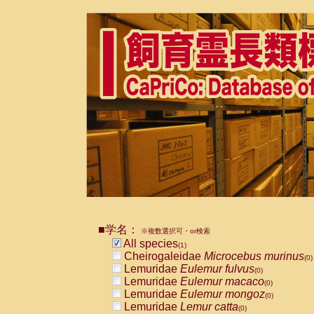
■学名：
※複数選択可・or検索
All species
(1)
Cheirogaleidae
Microcebus murinus
(0)
Lemuridae
Eulemur fulvus
(0)
Lemuridae
Eulemur macaco
(0)
Lemuridae
Eulemur mongoz
(0)
Lemuridae
Lemur catta
(0)