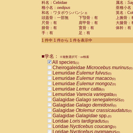
科名：Cebidae
Cebidae
Saguinus midas
属名：
Sa
(0)
種小名：
oedipus
亜種小名
Cebidae
Saguinus mystax
(0)
和名：ワタボウシパンシェ
英名：Cotto
Cebidae
Saguinus nigricollis
(0)
頭蓋骨：一部無
下顎骨：有
上腕骨：
Cebidae
Saguinus oedipus
(1)
尺骨：有
肩甲骨：有
大腿骨：
Cebidae
Saguinus weddelli
(0)
腓骨：有
寛骨：有
体幹：有
Cebidae
Saguinus
spp.
(0)
手：有
足：有
Cebidae
Aotus trivirgatus
(0)
Cebidae
Cebus albifrons
1 件中 1 件から 1 件を表示中
(0)
Cebidae
Cebus apella
(0)
Cebidae
Cebus capucinus
(0)
■学名：
Cebidae
Cebus nigrivittatus
※複数選択可・or検索
(0)
Cebidae
Cebus
spp.
All species
(0)
(1)
Cebidae
Saimiri boliviensis
Cheirogaleidae
Microcebus murinus
(0)
(0)
Cebidae
Saimiri sciureus
Lemuridae
Eulemur fulvus
(0)
(0)
Atelidae
Alouatta caraya
Lemuridae
Eulemur macaco
(0)
(0)
Atelidae
Alouatta fusca
Lemuridae
Eulemur mongoz
(0)
(0)
Atelidae
Alouatta seniculus
Lemuridae
Lemur catta
(0)
(0)
Atelidae
Alouatta
spp.
Lemuridae
Varecia variegata
(0)
(0)
Atelidae
Ateles belzebuth
Galagidae
Galago senegalensis
(0)
(0)
Atelidae
Ateles geoffroyi
Galagidae
Galago demidovii
(0)
(0)
Atelidae
Ateles paniscus
Galagidae
Otolemur crassicaudatus
(0)
(0)
Atelidae
Ateles
spp.
Galagidae
Galagidae
spp.
(0)
(0)
Atelidae
Lagothrix lagothricha
Loridae
Loris tardigradus
(0)
(0)
Atelidae
Lagothrix lagothricha cana
Loridae
Nycticebus coucang
(0)
(0)
Pitheciidae
Cacajao calvus rubicundu
Loridae
Nycticebus pygmaeus
(0)