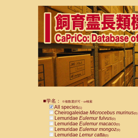
■学名：
※複数選択可・or検索
All species
(1)
Cheirogaleidae
Microcebus murinus
(0)
Lemuridae
Eulemur fulvus
(0)
Lemuridae
Eulemur macaco
(0)
Lemuridae
Eulemur mongoz
(0)
Lemuridae
Lemur catta
(0)