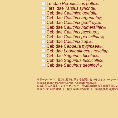
Pitheciidae
Callicebus cupreus
Loridae
Perodicticus potto
(0)
(0)
Pitheciidae
Callicebus donacophilus
Tarsiidae
Tarsius syrichta
(0
(0)
Pitheciidae
Callicebus moloch
Cebidae
Callimico goeldii
(0)
(0)
Pitheciidae
Callicebus torquatus
Cebidae
Callithrix argentata
(0)
(0)
Pitheciidae
Callicebus
spp.
Cebidae
Callithrix geoffroyi
(0)
(0)
Pitheciidae
Chiropotes satanas
Cebidae
Callithrix humeralifer
(0)
(0)
Pitheciidae
Pithecia monachus
Cebidae
Callithrix jacchus
(0)
(0)
Pitheciidae
Pithecia pithecia
Cebidae
Callithrix penicillata
(0)
(0)
Cercopithecidae
Cercocebus agilis
Cebidae
Callithrix
spp.
(0)
(0)
Cercopithecidae
Cercocebus galeritus
Cebidae
Cebuella pygmaea
(0)
Cercopithecidae
Cercocebus torquatu
Cebidae
Leontopithecus rosalia
(0)
Cercopithecidae
Cercocebus torquatus
Cebidae
Saguinus bicolor
(0)
Cercopithecidae
Cercocebus torquatu
Cebidae
Saguinus fuscicollis
(0)
Cercopithecidae
Cercocebus
hybrid
Cebidae
Saguinus geoffroyi
(0)
(0)
Cercopithecidae
Cercocebus
spp.
Cebidae
Saguinus imperator
(0)
(0)
Cercopithecidae
Lophocebus albigen
Cebidae
Saguinus labiatus
(0)
Cercopithecidae
Papio anubis
Cebidae
Saguinus leucopus
本データベース、並びに標本に関するお問い合わせはキュレーター・新宅勇太までお願い
(0)
(0)
© 2013 Japan Monkey Centre. All rights reserved.
Cercopithecidae
Papio cynocephalus
Cebidae
Saguinus midas
(
(0)
公益財団法人日本モンキーセンター 愛知県犬山市大字犬山字官林26番
Cercopithecidae
Papio hamadryas
Cebidae
Saguinus mystax
(0)
登録:平成19年5月31日 有効:令和4年5月30日 取扱責任者:綿貫宏
(0)
Cercopithecidae
Papio papio
Cebidae
Saguinus nigricollis
(0)
(0)
Cercopithecidae
Papio
spp.
Cebidae
Saguinus oedipus
(0)
(1)
Cercopithecidae
Mandrillus leucopha
Cebidae
Saguinus weddelli
(0)
Cercopithecidae
Mandrillus sphinx
Cebidae
Saguinus
spp.
(0)
(0)
Cercopithecidae
Theropithecus gelad
Cebidae
Aotus trivirgatus
(0)
Cercopithecidae
Macaca arctoides
Cebidae
Cebus albifrons
(0)
(0)