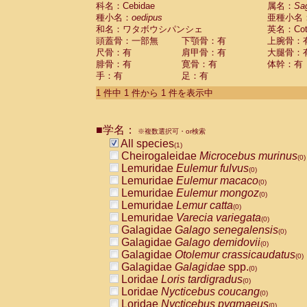
科名：Cebidae
Cebidae
Saguinus midas
属名：
Sa
(0)
種小名：
oedipus
亜種小名
Cebidae
Saguinus mystax
(0)
和名：ワタボウシパンシェ
英名：Cotto
Cebidae
Saguinus nigricollis
(0)
頭蓋骨：一部無
下顎骨：有
上腕骨：
Cebidae
Saguinus oedipus
(1)
尺骨：有
肩甲骨：有
大腿骨：
Cebidae
Saguinus weddelli
(0)
腓骨：有
寛骨：有
体幹：有
Cebidae
Saguinus
spp.
(0)
手：有
足：有
Cebidae
Aotus trivirgatus
(0)
Cebidae
Cebus albifrons
1 件中 1 件から 1 件を表示中
(0)
Cebidae
Cebus apella
(0)
Cebidae
Cebus capucinus
(0)
■学名：
Cebidae
Cebus nigrivittatus
※複数選択可・or検索
(0)
Cebidae
Cebus
spp.
All species
(0)
(1)
Cebidae
Saimiri boliviensis
Cheirogaleidae
Microcebus murinus
(0)
(0)
Cebidae
Saimiri sciureus
Lemuridae
Eulemur fulvus
(0)
(0)
Atelidae
Alouatta caraya
Lemuridae
Eulemur macaco
(0)
(0)
Atelidae
Alouatta fusca
Lemuridae
Eulemur mongoz
(0)
(0)
Atelidae
Alouatta seniculus
Lemuridae
Lemur catta
(0)
(0)
Atelidae
Alouatta
spp.
Lemuridae
Varecia variegata
(0)
(0)
Atelidae
Ateles belzebuth
Galagidae
Galago senegalensis
(0)
(0)
Atelidae
Ateles geoffroyi
Galagidae
Galago demidovii
(0)
(0)
Atelidae
Ateles paniscus
Galagidae
Otolemur crassicaudatus
(0)
(0)
Atelidae
Ateles
spp.
Galagidae
Galagidae
spp.
(0)
(0)
Atelidae
Lagothrix lagothricha
Loridae
Loris tardigradus
(0)
(0)
Atelidae
Lagothrix lagothricha cana
Loridae
Nycticebus coucang
(0)
(0)
Pitheciidae
Cacajao calvus rubicundu
Loridae
Nycticebus pygmaeus
(0)