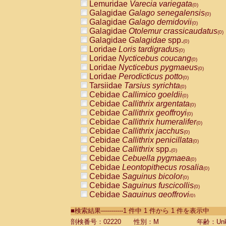
Lemuridae
Varecia variegata
(0)
Galagidae
Galago senegalensis
(0)
Galagidae
Galago demidovii
(0)
Galagidae
Otolemur crassicaudatus
(0)
Galagidae
Galagidae
spp.
(0)
Loridae
Loris tardigradus
(0)
Loridae
Nycticebus coucang
(0)
Loridae
Nycticebus pygmaeus
(0)
Loridae
Perodicticus potto
(0)
Tarsiidae
Tarsius syrichta
(0)
Cebidae
Callimico goeldii
(0)
Cebidae
Callithrix argentata
(0)
Cebidae
Callithrix geoffroyi
(0)
Cebidae
Callithrix humeralifer
(0)
Cebidae
Callithrix jacchus
(0)
Cebidae
Callithrix penicillata
(0)
Cebidae
Callithrix
spp.
(0)
Cebidae
Cebuella pygmaea
(0)
Cebidae
Leontopithecus rosalia
(0)
Cebidae
Saguinus bicolor
(0)
Cebidae
Saguinus fuscicollis
(0)
Cebidae
Saguinus geoffroyi
(0)
Cebidae
Saguinus imperator
(0)
■検索結果-----------1 件中 1 件から 1 件を表示中
Cebidae
Saguinus labiatus
(0)
Cebidae
Saguinus leucopus
剖検番号：02220
性別：M
年齢：Unk
(0)