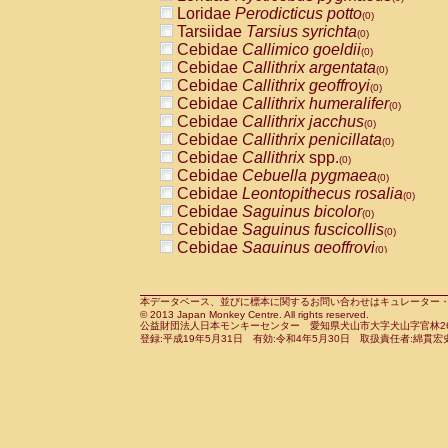
Pitheciidae
Callicebus cupreus
Loridae
Perodicticus potto
(0)
(0)
Pitheciidae
Callicebus donacophilus
Tarsiidae
Tarsius syrichta
(0
(0)
Pitheciidae
Callicebus moloch
Cebidae
Callimico goeldii
(0)
(0)
Pitheciidae
Callicebus torquatus
Cebidae
Callithrix argentata
(0)
(0)
Pitheciidae
Callicebus
spp.
Cebidae
Callithrix geoffroyi
(0)
(0)
Pitheciidae
Chiropotes satanas
Cebidae
Callithrix humeralifer
(0)
(0)
Pitheciidae
Pithecia monachus
Cebidae
Callithrix jacchus
(0)
(0)
Pitheciidae
Pithecia pithecia
Cebidae
Callithrix penicillata
(0)
(0)
Cercopithecidae
Cercocebus agilis
Cebidae
Callithrix
spp.
(0)
(0)
Cercopithecidae
Cercocebus galeritus
Cebidae
Cebuella pygmaea
(0)
Cercopithecidae
Cercocebus torquatu
Cebidae
Leontopithecus rosalia
(0)
Cercopithecidae
Cercocebus torquatus
Cebidae
Saguinus bicolor
(0)
Cercopithecidae
Cercocebus torquatu
Cebidae
Saguinus fuscicollis
(0)
Cercopithecidae
Cercocebus
hybrid
Cebidae
Saguinus geoffroyi
(0)
(0)
Cercopithecidae
Cercocebus
spp.
Cebidae
Saguinus imperator
(0)
(0)
Cercopithecidae
Lophocebus albigen
Cebidae
Saguinus labiatus
(0)
Cercopithecidae
Papio anubis
Cebidae
Saguinus leucopus
本データベース、並びに標本に関するお問い合わせはキュレーター・新宅勇太までお願い
(0)
(0)
© 2013 Japan Monkey Centre. All rights reserved.
Cercopithecidae
Papio cynocephalus
Cebidae
Saguinus midas
(
(0)
公益財団法人日本モンキーセンター 愛知県犬山市大字犬山字官林26番
Cercopithecidae
Papio hamadryas
Cebidae
Saguinus mystax
(0)
登録:平成19年5月31日 有効:令和4年5月30日 取扱責任者:綿貫宏
(0)
Cercopithecidae
Papio papio
Cebidae
Saguinus nigricollis
(0)
(0)
Cercopithecidae
Papio
spp.
Cebidae
Saguinus oedipus
(0)
(1)
Cercopithecidae
Mandrillus leucopha
Cebidae
Saguinus weddelli
(0)
Cercopithecidae
Mandrillus sphinx
Cebidae
Saguinus
spp.
(0)
(0)
Cercopithecidae
Theropithecus gelad
Cebidae
Aotus trivirgatus
(0)
Cercopithecidae
Macaca arctoides
Cebidae
Cebus albifrons
(0)
(0)