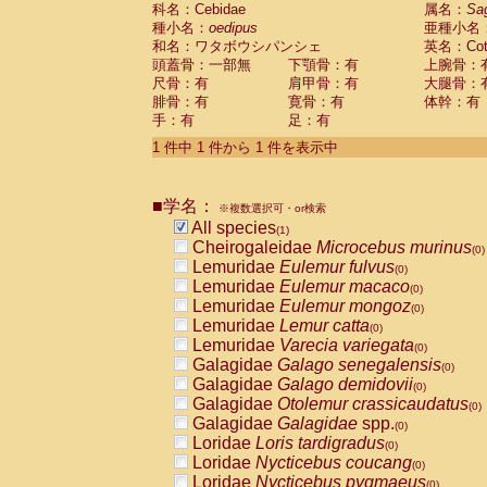
科名：Cebidae
Cebidae
Saguinus midas
属名：
Sa
(0)
種小名：
oedipus
亜種小名
Cebidae
Saguinus mystax
(0)
和名：ワタボウシパンシェ
英名：Cotto
Cebidae
Saguinus nigricollis
(0)
頭蓋骨：一部無
下顎骨：有
上腕骨：
Cebidae
Saguinus oedipus
(1)
尺骨：有
肩甲骨：有
大腿骨：
Cebidae
Saguinus weddelli
(0)
腓骨：有
寛骨：有
体幹：有
Cebidae
Saguinus
spp.
(0)
手：有
足：有
Cebidae
Aotus trivirgatus
(0)
Cebidae
Cebus albifrons
1 件中 1 件から 1 件を表示中
(0)
Cebidae
Cebus apella
(0)
Cebidae
Cebus capucinus
(0)
■学名：
Cebidae
Cebus nigrivittatus
※複数選択可・or検索
(0)
Cebidae
Cebus
spp.
All species
(0)
(1)
Cebidae
Saimiri boliviensis
Cheirogaleidae
Microcebus murinus
(0)
(0)
Cebidae
Saimiri sciureus
Lemuridae
Eulemur fulvus
(0)
(0)
Atelidae
Alouatta caraya
Lemuridae
Eulemur macaco
(0)
(0)
Atelidae
Alouatta fusca
Lemuridae
Eulemur mongoz
(0)
(0)
Atelidae
Alouatta seniculus
Lemuridae
Lemur catta
(0)
(0)
Atelidae
Alouatta
spp.
Lemuridae
Varecia variegata
(0)
(0)
Atelidae
Ateles belzebuth
Galagidae
Galago senegalensis
(0)
(0)
Atelidae
Ateles geoffroyi
Galagidae
Galago demidovii
(0)
(0)
Atelidae
Ateles paniscus
Galagidae
Otolemur crassicaudatus
(0)
(0)
Atelidae
Ateles
spp.
Galagidae
Galagidae
spp.
(0)
(0)
Atelidae
Lagothrix lagothricha
Loridae
Loris tardigradus
(0)
(0)
Atelidae
Lagothrix lagothricha cana
Loridae
Nycticebus coucang
(0)
(0)
Pitheciidae
Cacajao calvus rubicundu
Loridae
Nycticebus pygmaeus
(0)