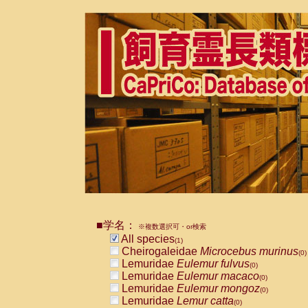
■学名：
※複数選択可・or検索
All species
(1)
Cheirogaleidae
Microcebus murinus
(0)
Lemuridae
Eulemur fulvus
(0)
Lemuridae
Eulemur macaco
(0)
Lemuridae
Eulemur mongoz
(0)
Lemuridae
Lemur catta
(0)