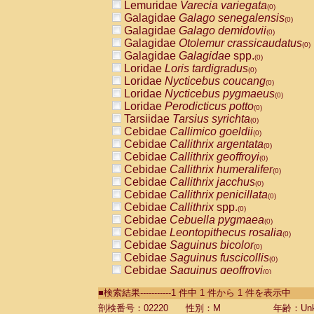
Lemuridae
Varecia variegata
(0)
Galagidae
Galago senegalensis
(0)
Galagidae
Galago demidovii
(0)
Galagidae
Otolemur crassicaudatus
(0)
Galagidae
Galagidae
spp.
(0)
Loridae
Loris tardigradus
(0)
Loridae
Nycticebus coucang
(0)
Loridae
Nycticebus pygmaeus
(0)
Loridae
Perodicticus potto
(0)
Tarsiidae
Tarsius syrichta
(0)
Cebidae
Callimico goeldii
(0)
Cebidae
Callithrix argentata
(0)
Cebidae
Callithrix geoffroyi
(0)
Cebidae
Callithrix humeralifer
(0)
Cebidae
Callithrix jacchus
(0)
Cebidae
Callithrix penicillata
(0)
Cebidae
Callithrix
spp.
(0)
Cebidae
Cebuella pygmaea
(0)
Cebidae
Leontopithecus rosalia
(0)
Cebidae
Saguinus bicolor
(0)
Cebidae
Saguinus fuscicollis
(0)
Cebidae
Saguinus geoffroyi
(0)
Cebidae
Saguinus imperator
(0)
■検索結果-----------1 件中 1 件から 1 件を表示中
Cebidae
Saguinus labiatus
(0)
Cebidae
Saguinus leucopus
剖検番号：02220
性別：M
年齢：Unk
(0)