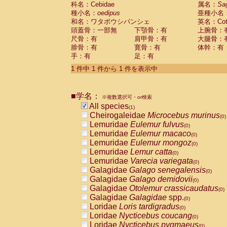
科名：Cebidae
Cebidae
Saguinus midas
属名：
Sa
(0)
種小名：
oedipus
亜種小名
Cebidae
Saguinus mystax
(0)
和名：ワタボウシパンシェ
英名：Cotto
Cebidae
Saguinus nigricollis
(0)
頭蓋骨：一部無
下顎骨：有
上腕骨：
Cebidae
Saguinus oedipus
(1)
尺骨：有
肩甲骨：有
大腿骨：
Cebidae
Saguinus weddelli
(0)
腓骨：有
寛骨：有
体幹：有
Cebidae
Saguinus
spp.
(0)
手：有
足：有
Cebidae
Aotus trivirgatus
(0)
Cebidae
Cebus albifrons
1 件中 1 件から 1 件を表示中
(0)
Cebidae
Cebus apella
(0)
Cebidae
Cebus capucinus
(0)
■学名：
Cebidae
Cebus nigrivittatus
※複数選択可・or検索
(0)
Cebidae
Cebus
spp.
All species
(0)
(1)
Cebidae
Saimiri boliviensis
Cheirogaleidae
Microcebus murinus
(0)
(0)
Cebidae
Saimiri sciureus
Lemuridae
Eulemur fulvus
(0)
(0)
Atelidae
Alouatta caraya
Lemuridae
Eulemur macaco
(0)
(0)
Atelidae
Alouatta fusca
Lemuridae
Eulemur mongoz
(0)
(0)
Atelidae
Alouatta seniculus
Lemuridae
Lemur catta
(0)
(0)
Atelidae
Alouatta
spp.
Lemuridae
Varecia variegata
(0)
(0)
Atelidae
Ateles belzebuth
Galagidae
Galago senegalensis
(0)
(0)
Atelidae
Ateles geoffroyi
Galagidae
Galago demidovii
(0)
(0)
Atelidae
Ateles paniscus
Galagidae
Otolemur crassicaudatus
(0)
(0)
Atelidae
Ateles
spp.
Galagidae
Galagidae
spp.
(0)
(0)
Atelidae
Lagothrix lagothricha
Loridae
Loris tardigradus
(0)
(0)
Atelidae
Lagothrix lagothricha cana
Loridae
Nycticebus coucang
(0)
(0)
Pitheciidae
Cacajao calvus rubicundu
Loridae
Nycticebus pygmaeus
(0)