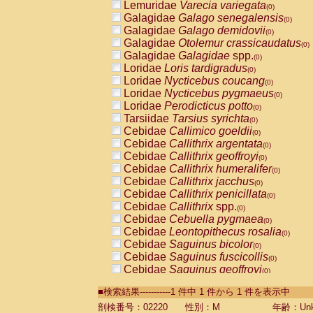
Lemuridae
Varecia variegata
(0)
Galagidae
Galago senegalensis
(0)
Galagidae
Galago demidovii
(0)
Galagidae
Otolemur crassicaudatus
(0)
Galagidae
Galagidae
spp.
(0)
Loridae
Loris tardigradus
(0)
Loridae
Nycticebus coucang
(0)
Loridae
Nycticebus pygmaeus
(0)
Loridae
Perodicticus potto
(0)
Tarsiidae
Tarsius syrichta
(0)
Cebidae
Callimico goeldii
(0)
Cebidae
Callithrix argentata
(0)
Cebidae
Callithrix geoffroyi
(0)
Cebidae
Callithrix humeralifer
(0)
Cebidae
Callithrix jacchus
(0)
Cebidae
Callithrix penicillata
(0)
Cebidae
Callithrix
spp.
(0)
Cebidae
Cebuella pygmaea
(0)
Cebidae
Leontopithecus rosalia
(0)
Cebidae
Saguinus bicolor
(0)
Cebidae
Saguinus fuscicollis
(0)
Cebidae
Saguinus geoffroyi
(0)
Cebidae
Saguinus imperator
(0)
■検索結果-----------1 件中 1 件から 1 件を表示中
Cebidae
Saguinus labiatus
(0)
Cebidae
Saguinus leucopus
剖検番号：02220
性別：M
年齢：Unk
(0)