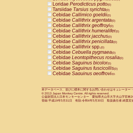
Pitheciidae
Callicebus cupreus
Loridae
Perodicticus potto
(0)
(0)
Pitheciidae
Callicebus donacophilus
Tarsiidae
Tarsius syrichta
(0
(0)
Pitheciidae
Callicebus moloch
Cebidae
Callimico goeldii
(0)
(0)
Pitheciidae
Callicebus torquatus
Cebidae
Callithrix argentata
(0)
(0)
Pitheciidae
Callicebus
spp.
Cebidae
Callithrix geoffroyi
(0)
(0)
Pitheciidae
Chiropotes satanas
Cebidae
Callithrix humeralifer
(0)
(0)
Pitheciidae
Pithecia monachus
Cebidae
Callithrix jacchus
(0)
(0)
Pitheciidae
Pithecia pithecia
Cebidae
Callithrix penicillata
(0)
(0)
Cercopithecidae
Cercocebus agilis
Cebidae
Callithrix
spp.
(0)
(0)
Cercopithecidae
Cercocebus galeritus
Cebidae
Cebuella pygmaea
(0)
Cercopithecidae
Cercocebus torquatu
Cebidae
Leontopithecus rosalia
(0)
Cercopithecidae
Cercocebus torquatus
Cebidae
Saguinus bicolor
(0)
Cercopithecidae
Cercocebus torquatu
Cebidae
Saguinus fuscicollis
(0)
Cercopithecidae
Cercocebus
hybrid
Cebidae
Saguinus geoffroyi
(0)
(0)
Cercopithecidae
Cercocebus
spp.
Cebidae
Saguinus imperator
(0)
(0)
Cercopithecidae
Lophocebus albigen
Cebidae
Saguinus labiatus
(0)
Cercopithecidae
Papio anubis
Cebidae
Saguinus leucopus
本データベース、並びに標本に関するお問い合わせはキュレーター・新宅勇太までお願い
(0)
(0)
© 2013 Japan Monkey Centre. All rights reserved.
Cercopithecidae
Papio cynocephalus
Cebidae
Saguinus midas
(
(0)
公益財団法人日本モンキーセンター 愛知県犬山市大字犬山字官林26番
Cercopithecidae
Papio hamadryas
Cebidae
Saguinus mystax
(0)
登録:平成19年5月31日 有効:令和4年5月30日 取扱責任者:綿貫宏
(0)
Cercopithecidae
Papio papio
Cebidae
Saguinus nigricollis
(0)
(0)
Cercopithecidae
Papio
spp.
Cebidae
Saguinus oedipus
(0)
(1)
Cercopithecidae
Mandrillus leucopha
Cebidae
Saguinus weddelli
(0)
Cercopithecidae
Mandrillus sphinx
Cebidae
Saguinus
spp.
(0)
(0)
Cercopithecidae
Theropithecus gelad
Cebidae
Aotus trivirgatus
(0)
Cercopithecidae
Macaca arctoides
Cebidae
Cebus albifrons
(0)
(0)