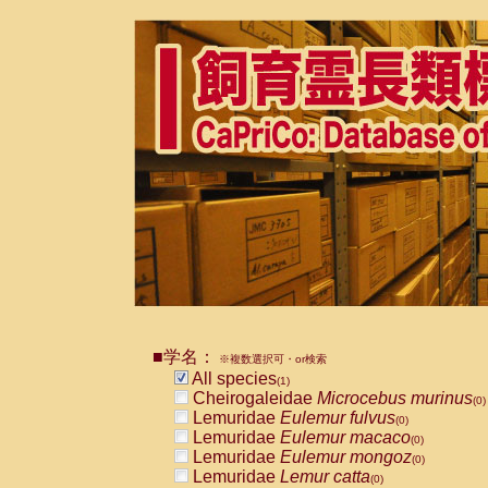
■学名：
※複数選択可・or検索
All species
(1)
Cheirogaleidae
Microcebus murinus
(0)
Lemuridae
Eulemur fulvus
(0)
Lemuridae
Eulemur macaco
(0)
Lemuridae
Eulemur mongoz
(0)
Lemuridae
Lemur catta
(0)