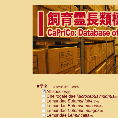
■学名：
※複数選択可・or検索
All species
(1)
Cheirogaleidae
Microcebus murinus
(0)
Lemuridae
Eulemur fulvus
(0)
Lemuridae
Eulemur macaco
(0)
Lemuridae
Eulemur mongoz
(0)
Lemuridae
Lemur catta
(0)