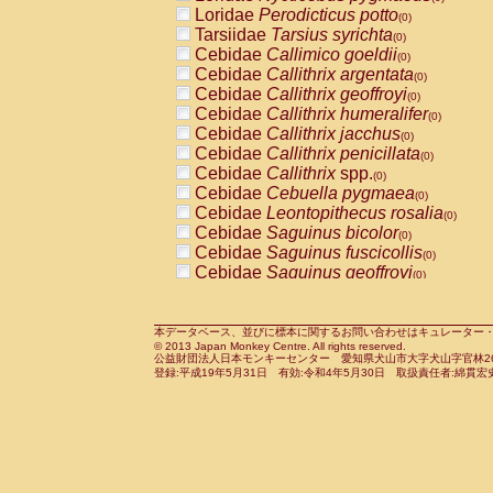
Pitheciidae
Callicebus cupreus
Loridae
Perodicticus potto
(0)
(0)
Pitheciidae
Callicebus donacophilus
Tarsiidae
Tarsius syrichta
(0
(0)
Pitheciidae
Callicebus moloch
Cebidae
Callimico goeldii
(0)
(0)
Pitheciidae
Callicebus torquatus
Cebidae
Callithrix argentata
(0)
(0)
Pitheciidae
Callicebus
spp.
Cebidae
Callithrix geoffroyi
(0)
(0)
Pitheciidae
Chiropotes satanas
Cebidae
Callithrix humeralifer
(0)
(0)
Pitheciidae
Pithecia monachus
Cebidae
Callithrix jacchus
(0)
(0)
Pitheciidae
Pithecia pithecia
Cebidae
Callithrix penicillata
(0)
(0)
Cercopithecidae
Cercocebus agilis
Cebidae
Callithrix
spp.
(0)
(0)
Cercopithecidae
Cercocebus galeritus
Cebidae
Cebuella pygmaea
(0)
Cercopithecidae
Cercocebus torquatu
Cebidae
Leontopithecus rosalia
(0)
Cercopithecidae
Cercocebus torquatus
Cebidae
Saguinus bicolor
(0)
Cercopithecidae
Cercocebus torquatu
Cebidae
Saguinus fuscicollis
(0)
Cercopithecidae
Cercocebus
hybrid
Cebidae
Saguinus geoffroyi
(0)
(0)
Cercopithecidae
Cercocebus
spp.
Cebidae
Saguinus imperator
(0)
(0)
Cercopithecidae
Lophocebus albigen
Cebidae
Saguinus labiatus
(0)
Cercopithecidae
Papio anubis
Cebidae
Saguinus leucopus
本データベース、並びに標本に関するお問い合わせはキュレーター・新宅勇太までお願い
(0)
(0)
© 2013 Japan Monkey Centre. All rights reserved.
Cercopithecidae
Papio cynocephalus
Cebidae
Saguinus midas
(
(0)
公益財団法人日本モンキーセンター 愛知県犬山市大字犬山字官林26番
Cercopithecidae
Papio hamadryas
Cebidae
Saguinus mystax
(0)
登録:平成19年5月31日 有効:令和4年5月30日 取扱責任者:綿貫宏
(0)
Cercopithecidae
Papio papio
Cebidae
Saguinus nigricollis
(0)
(0)
Cercopithecidae
Papio
spp.
Cebidae
Saguinus oedipus
(0)
(1)
Cercopithecidae
Mandrillus leucopha
Cebidae
Saguinus weddelli
(0)
Cercopithecidae
Mandrillus sphinx
Cebidae
Saguinus
spp.
(0)
(0)
Cercopithecidae
Theropithecus gelad
Cebidae
Aotus trivirgatus
(0)
Cercopithecidae
Macaca arctoides
Cebidae
Cebus albifrons
(0)
(0)