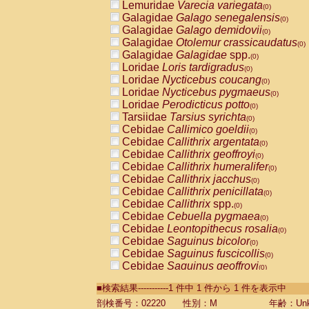
Lemuridae
Varecia variegata
(0)
Galagidae
Galago senegalensis
(0)
Galagidae
Galago demidovii
(0)
Galagidae
Otolemur crassicaudatus
(0)
Galagidae
Galagidae
spp.
(0)
Loridae
Loris tardigradus
(0)
Loridae
Nycticebus coucang
(0)
Loridae
Nycticebus pygmaeus
(0)
Loridae
Perodicticus potto
(0)
Tarsiidae
Tarsius syrichta
(0)
Cebidae
Callimico goeldii
(0)
Cebidae
Callithrix argentata
(0)
Cebidae
Callithrix geoffroyi
(0)
Cebidae
Callithrix humeralifer
(0)
Cebidae
Callithrix jacchus
(0)
Cebidae
Callithrix penicillata
(0)
Cebidae
Callithrix
spp.
(0)
Cebidae
Cebuella pygmaea
(0)
Cebidae
Leontopithecus rosalia
(0)
Cebidae
Saguinus bicolor
(0)
Cebidae
Saguinus fuscicollis
(0)
Cebidae
Saguinus geoffroyi
(0)
Cebidae
Saguinus imperator
(0)
■検索結果-----------1 件中 1 件から 1 件を表示中
Cebidae
Saguinus labiatus
(0)
Cebidae
Saguinus leucopus
剖検番号：02220
性別：M
年齢：Unk
(0)