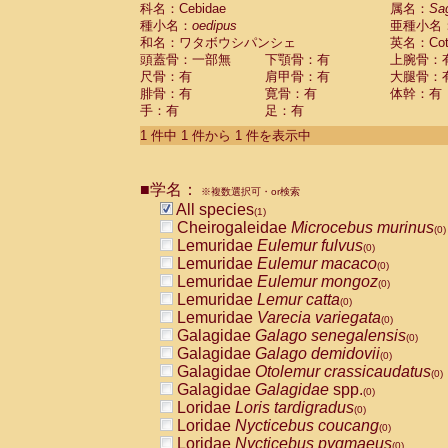
科名：Cebidae
Cebidae
Saguinus midas
属名：
Sa
(0)
種小名：
oedipus
亜種小名
Cebidae
Saguinus mystax
(0)
和名：ワタボウシパンシェ
英名：Cotto
Cebidae
Saguinus nigricollis
(0)
頭蓋骨：一部無
下顎骨：有
上腕骨：
Cebidae
Saguinus oedipus
(1)
尺骨：有
肩甲骨：有
大腿骨：
Cebidae
Saguinus weddelli
(0)
腓骨：有
寛骨：有
体幹：有
Cebidae
Saguinus
spp.
(0)
手：有
足：有
Cebidae
Aotus trivirgatus
(0)
Cebidae
Cebus albifrons
1 件中 1 件から 1 件を表示中
(0)
Cebidae
Cebus apella
(0)
Cebidae
Cebus capucinus
(0)
■学名：
Cebidae
Cebus nigrivittatus
※複数選択可・or検索
(0)
Cebidae
Cebus
spp.
All species
(0)
(1)
Cebidae
Saimiri boliviensis
Cheirogaleidae
Microcebus murinus
(0)
(0)
Cebidae
Saimiri sciureus
Lemuridae
Eulemur fulvus
(0)
(0)
Atelidae
Alouatta caraya
Lemuridae
Eulemur macaco
(0)
(0)
Atelidae
Alouatta fusca
Lemuridae
Eulemur mongoz
(0)
(0)
Atelidae
Alouatta seniculus
Lemuridae
Lemur catta
(0)
(0)
Atelidae
Alouatta
spp.
Lemuridae
Varecia variegata
(0)
(0)
Atelidae
Ateles belzebuth
Galagidae
Galago senegalensis
(0)
(0)
Atelidae
Ateles geoffroyi
Galagidae
Galago demidovii
(0)
(0)
Atelidae
Ateles paniscus
Galagidae
Otolemur crassicaudatus
(0)
(0)
Atelidae
Ateles
spp.
Galagidae
Galagidae
spp.
(0)
(0)
Atelidae
Lagothrix lagothricha
Loridae
Loris tardigradus
(0)
(0)
Atelidae
Lagothrix lagothricha cana
Loridae
Nycticebus coucang
(0)
(0)
Pitheciidae
Cacajao calvus rubicundu
Loridae
Nycticebus pygmaeus
(0)