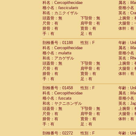
科名：Cercopithecidae
Cebidae
Saguinus midas
属名：
Ma
(0)
種小名：
fascicularis
亜種小名
Cebidae
Saguinus mystax
(0)
和名：カニクイザル
英名：Crab
Cebidae
Saguinus nigricollis
(1)
頭蓋骨：無
下顎骨：無
上腕骨：
Cebidae
Saguinus oedipus
(0)
尺骨：有
肩甲骨：有
大腿骨：
Cebidae
Saguinus weddelli
(0)
腓骨：有
寛骨：有
体幹：有
Cebidae
Saguinus
spp.
(0)
手：有
足：有
Cebidae
Aotus trivirgatus
(0)
Cebidae
Cebus albifrons
(0)
剖検番号：01188
性別：F
年齢：Unk
Cebidae
Cebus apella
科名：Cercopithecidae
(0)
属名：
Ma
Cebidae
Cebus capucinus
種小名：
mulatta
亜種小名
(0)
Cebidae
Cebus nigrivittatus
和名：アカゲザル
英名：Rhes
(0)
Cebidae
Cebus
spp.
頭蓋骨：無
下顎骨：無
上腕骨：
(0)
Cebidae
Saimiri boliviensis
尺骨：有
肩甲骨：有
大腿骨：
(0)
腓骨：有
Cebidae
Saimiri sciureus
寛骨：有
体幹：有
(0)
手：有
足：有
Atelidae
Alouatta caraya
(0)
Atelidae
Alouatta fusca
(0)
剖検番号：01458
性別：F
年齢：Unk
Atelidae
Alouatta seniculus
(0)
科名：Cercopithecidae
属名：
Ma
Atelidae
Alouatta
spp.
(0)
種小名：
fuscata
亜種小名
Atelidae
Ateles belzebuth
(0)
和名：ヤクニホンザル
英名：Japa
Atelidae
Ateles geoffroyi
(0)
頭蓋骨：無
下顎骨：無
上腕骨：
Atelidae
Ateles paniscus
(0)
尺骨：有
肩甲骨：有
大腿骨：
Atelidae
Ateles
spp.
腓骨：有
寛骨：有
(0)
体幹：有
Atelidae
Lagothrix lagothricha
手：有
足：有
(0)
Atelidae
Lagothrix lagothricha cana
(0)
剖検番号：02272
性別：F
年齢：Unk
Pitheciidae
Cacajao calvus rubicundu