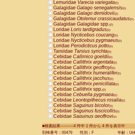
Lemuridae
Varecia variegata
(0)
Galagidae
Galago senegalensis
(0)
Galagidae
Galago demidovii
(0)
Galagidae
Otolemur crassicaudatus
(0)
Galagidae
Galagidae
spp.
(0)
Loridae
Loris tardigradus
(0)
Loridae
Nycticebus coucang
(0)
Loridae
Nycticebus pygmaeus
(0)
Loridae
Perodicticus potto
(0)
Tarsiidae
Tarsius syrichta
(0)
Cebidae
Callimico goeldii
(0)
Cebidae
Callithrix argentata
(0)
Cebidae
Callithrix geoffroyi
(0)
Cebidae
Callithrix humeralifer
(0)
Cebidae
Callithrix jacchus
(0)
Cebidae
Callithrix penicillata
(0)
Cebidae
Callithrix
spp.
(0)
Cebidae
Cebuella pygmaea
(0)
Cebidae
Leontopithecus rosalia
(0)
Cebidae
Saguinus bicolor
(0)
Cebidae
Saguinus fuscicollis
(0)
Cebidae
Saguinus geoffroyi
(0)
Cebidae
Saguinus imperator
(0)
■検索結果-----------4 件中 1 件から 4 件を表示中
Cebidae
Saguinus labiatus
(0)
Cebidae
Saguinus leucopus
剖検番号：00479
性別：F
年齢：Unk
(0)