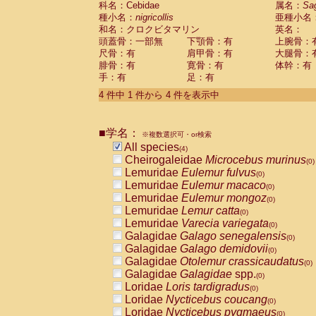
科名：Cebidae
属名：
Sa
Pitheciidae
Callicebus cupreus
(0)
種小名：
nigricollis
亜種小名
Pitheciidae
Callicebus donacophilus
(0
和名：クロクビタマリン
英名：
Pitheciidae
Callicebus moloch
(0)
頭蓋骨：一部無
下顎骨：有
上腕骨：
Pitheciidae
Callicebus torquatus
(0)
尺骨：有
肩甲骨：有
大腿骨：
Pitheciidae
Callicebus
spp.
(0)
腓骨：有
寛骨：有
体幹：有
Pitheciidae
Chiropotes satanas
(0)
手：有
足：有
Pitheciidae
Pithecia monachus
(0)
4 件中 1 件から 4 件を表示中
Pitheciidae
Pithecia pithecia
(0)
Cercopithecidae
Cercocebus agilis
(0)
Cercopithecidae
Cercocebus galeritus
■学名：
Cercopithecidae
Cercocebus torquatu
※複数選択可・or検索
All species
Cercopithecidae
Cercocebus torquatus
(4)
Cheirogaleidae
Microcebus murinus
Cercopithecidae
Cercocebus torquatu
(0)
Lemuridae
Eulemur fulvus
Cercopithecidae
Cercocebus
hybrid
(0)
(0)
Lemuridae
Eulemur macaco
Cercopithecidae
Cercocebus
spp.
(0)
(0)
Lemuridae
Eulemur mongoz
Cercopithecidae
Lophocebus albigen
(0)
Lemuridae
Lemur catta
Cercopithecidae
Papio anubis
(0)
(0)
Lemuridae
Varecia variegata
Cercopithecidae
Papio cynocephalus
(0)
(
Galagidae
Galago senegalensis
Cercopithecidae
Papio hamadryas
(0)
(0)
Galagidae
Galago demidovii
Cercopithecidae
Papio papio
(0)
(0)
Galagidae
Otolemur crassicaudatus
Cercopithecidae
Papio
spp.
(0)
(0)
Galagidae
Galagidae
spp.
Cercopithecidae
Mandrillus leucopha
(0)
Loridae
Loris tardigradus
Cercopithecidae
Mandrillus sphinx
(0)
(0)
Loridae
Nycticebus coucang
Cercopithecidae
Theropithecus gelad
(0)
Loridae
Nycticebus pygmaeus
Cercopithecidae
Macaca arctoides
(0)
(0)