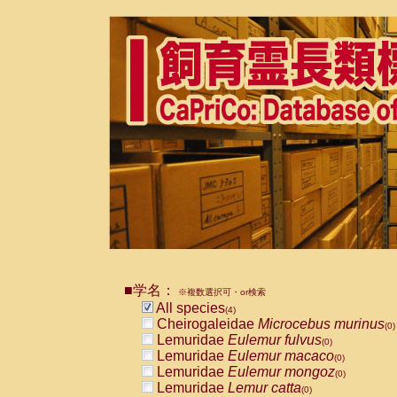
■学名：
※複数選択可・or検索
All species
(4)
Cheirogaleidae
Microcebus murinus
(0)
Lemuridae
Eulemur fulvus
(0)
Lemuridae
Eulemur macaco
(0)
Lemuridae
Eulemur mongoz
(0)
Lemuridae
Lemur catta
(0)