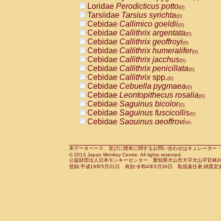
Loridae
Perodicticus potto
Cercopithecidae
Macaca assamensis
(0)
(
Tarsiidae
Tarsius syrichta
Cercopithecidae
Macaca brunnescen
(0)
Cebidae
Callimico goeldii
Cercopithecidae
Macaca cyclopis
(0)
(0)
Cebidae
Callithrix argentata
Cercopithecidae
Macaca fascicularis
(0)
(1
Cebidae
Callithrix geoffroyi
Cercopithecidae
Macaca fuscaca fusc
(0)
Cebidae
Callithrix humeralifer
Cercopithecidae
Macaca fuscata yaku
(0)
Cebidae
Callithrix jacchus
Cercopithecidae
Macaca fuscata
hybr
(0)
Cebidae
Callithrix penicillata
Cercopithecidae
Macaca maura
(0)
(0)
Cebidae
Callithrix
spp.
Cercopithecidae
Macaca mulatta
(0)
(1)
Cebidae
Cebuella pygmaea
Cercopithecidae
Macaca nemestrina
(0)
(0
Cebidae
Leontopithecus rosalia
Cercopithecidae
Macaca nigra
(0)
(0)
Cebidae
Saguinus bicolor
Cercopithecidae
Macaca radiata
(0)
(0)
Cebidae
Saguinus fuscicollis
Cercopithecidae
Macaca silenus
(0)
(0)
Cebidae
Saguinus geoffroyi
Cercopithecidae
Macaca sinica
(0)
(0)
Cebidae
Saguinus imperator
Cercopithecidae
Macaca sylvanus
(0)
(0)
Cebidae
Saguinus labiatus
Cercopithecidae
Macaca thibetana
(0)
(0)
Cebidae
Saguinus leucopus
Cercopithecidae
Macaca tonkeana
本データベース、並びに標本に関するお問い合わせはキュレーター・新宅勇太までお願い
(0)
(0)
© 2013 Japan Monkey Centre. All rights reserved.
Cebidae
Saguinus midas
Cercopithecidae
Macaca
hybrid
(0)
(0)
公益財団法人日本モンキーセンター 愛知県犬山市大字犬山字官林26番
Cebidae
Saguinus mystax
Cercopithecidae
Macaca
spp.
登録:平成19年5月31日 有効:令和4年5月30日 取扱責任者:綿貫宏
(0)
(0)
Cebidae
Saguinus nigricollis
Cercopithecidae
Allenopithecus nigrov
(1)
Cebidae
Saguinus oedipus
Cercopithecidae
Cercopithecus ascan
(0)
Cebidae
Saguinus weddelli
Cercopithecidae
Cercopithecus ascan
(0)
Cebidae
Saguinus
spp.
Cercopithecidae
Cercopithecus ceph
(0)
Cebidae
Aotus trivirgatus
Cercopithecidae
Cercopithecus diana
(0)
Cebidae
Cebus albifrons
Cercopithecidae
Cercopithecus hamly
(0)