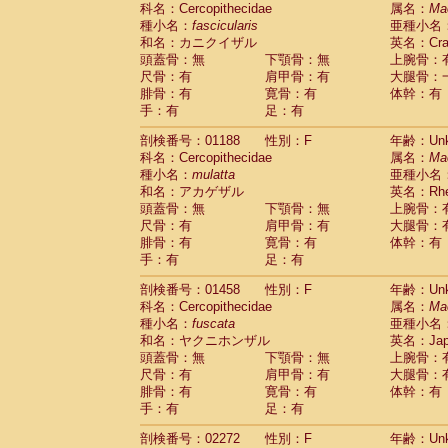
科名：Cercopithecidae
Cebidae
Saguinus midas
属名：
Ma
(0)
種小名：
fascicularis
亜種小名
Cebidae
Saguinus mystax
(0)
和名：カニクイザル
英名：Crab
Cebidae
Saguinus nigricollis
(1)
頭蓋骨：無
下顎骨：無
上腕骨：
Cebidae
Saguinus oedipus
(0)
尺骨：有
肩甲骨：有
大腿骨：
Cebidae
Saguinus weddelli
(0)
腓骨：有
寛骨：有
体幹：有
Cebidae
Saguinus
spp.
(0)
手：有
足：有
Cebidae
Aotus trivirgatus
(0)
Cebidae
Cebus albifrons
(0)
剖検番号：01188
性別：F
年齢：Unk
Cebidae
Cebus apella
科名：Cercopithecidae
(0)
属名：
Ma
Cebidae
Cebus capucinus
種小名：
mulatta
亜種小名
(0)
Cebidae
Cebus nigrivittatus
和名：アカゲザル
英名：Rhes
(0)
Cebidae
Cebus
spp.
頭蓋骨：無
下顎骨：無
上腕骨：
(0)
Cebidae
Saimiri boliviensis
尺骨：有
肩甲骨：有
大腿骨：
(0)
腓骨：有
Cebidae
Saimiri sciureus
寛骨：有
体幹：有
(0)
手：有
足：有
Atelidae
Alouatta caraya
(0)
Atelidae
Alouatta fusca
(0)
剖検番号：01458
性別：F
年齢：Unk
Atelidae
Alouatta seniculus
(0)
科名：Cercopithecidae
属名：
Ma
Atelidae
Alouatta
spp.
(0)
種小名：
fuscata
亜種小名
Atelidae
Ateles belzebuth
(0)
和名：ヤクニホンザル
英名：Japa
Atelidae
Ateles geoffroyi
(0)
頭蓋骨：無
下顎骨：無
上腕骨：
Atelidae
Ateles paniscus
(0)
尺骨：有
肩甲骨：有
大腿骨：
Atelidae
Ateles
spp.
腓骨：有
寛骨：有
(0)
体幹：有
Atelidae
Lagothrix lagothricha
手：有
足：有
(0)
Atelidae
Lagothrix lagothricha cana
(0)
剖検番号：02272
性別：F
年齢：Unk
Pitheciidae
Cacajao calvus rubicundu