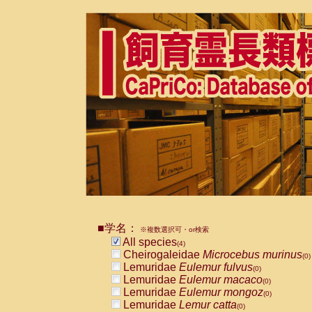
■学名：
※複数選択可・or検索
All species
(4)
Cheirogaleidae
Microcebus murinus
(0)
Lemuridae
Eulemur fulvus
(0)
Lemuridae
Eulemur macaco
(0)
Lemuridae
Eulemur mongoz
(0)
Lemuridae
Lemur catta
(0)