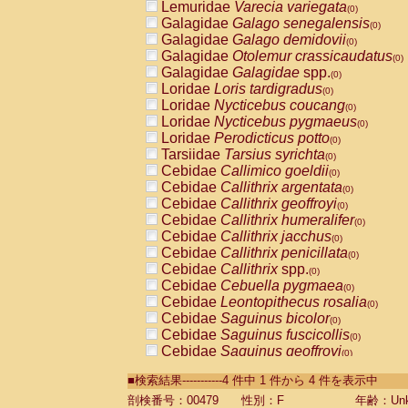
Lemuridae
Varecia variegata
(0)
Galagidae
Galago senegalensis
(0)
Galagidae
Galago demidovii
(0)
Galagidae
Otolemur crassicaudatus
(0)
Galagidae
Galagidae
spp.
(0)
Loridae
Loris tardigradus
(0)
Loridae
Nycticebus coucang
(0)
Loridae
Nycticebus pygmaeus
(0)
Loridae
Perodicticus potto
(0)
Tarsiidae
Tarsius syrichta
(0)
Cebidae
Callimico goeldii
(0)
Cebidae
Callithrix argentata
(0)
Cebidae
Callithrix geoffroyi
(0)
Cebidae
Callithrix humeralifer
(0)
Cebidae
Callithrix jacchus
(0)
Cebidae
Callithrix penicillata
(0)
Cebidae
Callithrix
spp.
(0)
Cebidae
Cebuella pygmaea
(0)
Cebidae
Leontopithecus rosalia
(0)
Cebidae
Saguinus bicolor
(0)
Cebidae
Saguinus fuscicollis
(0)
Cebidae
Saguinus geoffroyi
(0)
Cebidae
Saguinus imperator
(0)
■検索結果-----------4 件中 1 件から 4 件を表示中
Cebidae
Saguinus labiatus
(0)
Cebidae
Saguinus leucopus
剖検番号：00479
性別：F
年齢：Unk
(0)