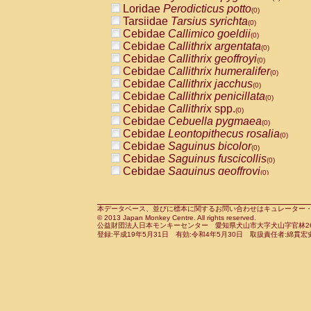
Loridae
Perodicticus potto
Cercopithecidae
Macaca assamensis
(0)
(
Tarsiidae
Tarsius syrichta
Cercopithecidae
Macaca brunnescen
(0)
Cebidae
Callimico goeldii
Cercopithecidae
Macaca cyclopis
(0)
(0)
Cebidae
Callithrix argentata
Cercopithecidae
Macaca fascicularis
(0)
(1
Cebidae
Callithrix geoffroyi
Cercopithecidae
Macaca fuscaca fusc
(0)
Cebidae
Callithrix humeralifer
Cercopithecidae
Macaca fuscata yaku
(0)
Cebidae
Callithrix jacchus
Cercopithecidae
Macaca fuscata
hybr
(0)
Cebidae
Callithrix penicillata
Cercopithecidae
Macaca maura
(0)
(0)
Cebidae
Callithrix
spp.
Cercopithecidae
Macaca mulatta
(0)
(1)
Cebidae
Cebuella pygmaea
Cercopithecidae
Macaca nemestrina
(0)
(0
Cebidae
Leontopithecus rosalia
Cercopithecidae
Macaca nigra
(0)
(0)
Cebidae
Saguinus bicolor
Cercopithecidae
Macaca radiata
(0)
(0)
Cebidae
Saguinus fuscicollis
Cercopithecidae
Macaca silenus
(0)
(0)
Cebidae
Saguinus geoffroyi
Cercopithecidae
Macaca sinica
(0)
(0)
Cebidae
Saguinus imperator
Cercopithecidae
Macaca sylvanus
(0)
(0)
Cebidae
Saguinus labiatus
Cercopithecidae
Macaca thibetana
(0)
(0)
Cebidae
Saguinus leucopus
Cercopithecidae
Macaca tonkeana
本データベース、並びに標本に関するお問い合わせはキュレーター・新宅勇太までお願い
(0)
(0)
© 2013 Japan Monkey Centre. All rights reserved.
Cebidae
Saguinus midas
Cercopithecidae
Macaca
hybrid
(0)
(0)
公益財団法人日本モンキーセンター 愛知県犬山市大字犬山字官林26番
Cebidae
Saguinus mystax
Cercopithecidae
Macaca
spp.
登録:平成19年5月31日 有効:令和4年5月30日 取扱責任者:綿貫宏
(0)
(0)
Cebidae
Saguinus nigricollis
Cercopithecidae
Allenopithecus nigrov
(1)
Cebidae
Saguinus oedipus
Cercopithecidae
Cercopithecus ascan
(0)
Cebidae
Saguinus weddelli
Cercopithecidae
Cercopithecus ascan
(0)
Cebidae
Saguinus
spp.
Cercopithecidae
Cercopithecus ceph
(0)
Cebidae
Aotus trivirgatus
Cercopithecidae
Cercopithecus diana
(0)
Cebidae
Cebus albifrons
Cercopithecidae
Cercopithecus hamly
(0)