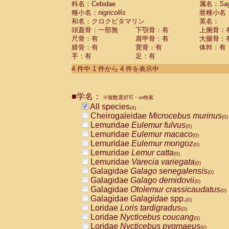
科名：Cebidae
属名：
Sa
Pitheciidae
Callicebus cupreus
(0)
種小名：
nigricollis
亜種小名
Pitheciidae
Callicebus donacophilus
(0
和名：クロクビタマリン
英名：
Pitheciidae
Callicebus moloch
(0)
頭蓋骨：一部無
下顎骨：有
上腕骨：
Pitheciidae
Callicebus torquatus
(0)
尺骨：有
肩甲骨：有
大腿骨：
Pitheciidae
Callicebus
spp.
(0)
腓骨：有
寛骨：有
体幹：有
Pitheciidae
Chiropotes satanas
(0)
手：有
足：有
Pitheciidae
Pithecia monachus
(0)
4 件中 1 件から 4 件を表示中
Pitheciidae
Pithecia pithecia
(0)
Cercopithecidae
Cercocebus agilis
(0)
Cercopithecidae
Cercocebus galeritus
■学名：
Cercopithecidae
Cercocebus torquatu
※複数選択可・or検索
All species
Cercopithecidae
Cercocebus torquatus
(4)
Cheirogaleidae
Microcebus murinus
Cercopithecidae
Cercocebus torquatu
(0)
Lemuridae
Eulemur fulvus
Cercopithecidae
Cercocebus
hybrid
(0)
(0)
Lemuridae
Eulemur macaco
Cercopithecidae
Cercocebus
spp.
(0)
(0)
Lemuridae
Eulemur mongoz
Cercopithecidae
Lophocebus albigen
(0)
Lemuridae
Lemur catta
Cercopithecidae
Papio anubis
(0)
(0)
Lemuridae
Varecia variegata
Cercopithecidae
Papio cynocephalus
(0)
(
Galagidae
Galago senegalensis
Cercopithecidae
Papio hamadryas
(0)
(0)
Galagidae
Galago demidovii
Cercopithecidae
Papio papio
(0)
(0)
Galagidae
Otolemur crassicaudatus
Cercopithecidae
Papio
spp.
(0)
(0)
Galagidae
Galagidae
spp.
Cercopithecidae
Mandrillus leucopha
(0)
Loridae
Loris tardigradus
Cercopithecidae
Mandrillus sphinx
(0)
(0)
Loridae
Nycticebus coucang
Cercopithecidae
Theropithecus gelad
(0)
Loridae
Nycticebus pygmaeus
Cercopithecidae
Macaca arctoides
(0)
(0)