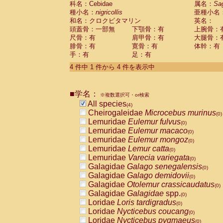
科名：Cebidae
属名：
Sa
Pitheciidae
Callicebus cupreus
(0)
種小名：
nigricollis
亜種小名
Pitheciidae
Callicebus donacophilus
(0
和名：クロクビタマリン
英名：
Pitheciidae
Callicebus moloch
(0)
頭蓋骨：一部無
下顎骨：有
上腕骨：
Pitheciidae
Callicebus torquatus
(0)
尺骨：有
肩甲骨：有
大腿骨：
Pitheciidae
Callicebus
spp.
(0)
腓骨：有
寛骨：有
体幹：有
Pitheciidae
Chiropotes satanas
(0)
手：有
足：有
Pitheciidae
Pithecia monachus
(0)
4 件中 1 件から 4 件を表示中
Pitheciidae
Pithecia pithecia
(0)
Cercopithecidae
Cercocebus agilis
(0)
Cercopithecidae
Cercocebus galeritus
■学名：
Cercopithecidae
Cercocebus torquatu
※複数選択可・or検索
All species
Cercopithecidae
Cercocebus torquatus
(4)
Cheirogaleidae
Microcebus murinus
Cercopithecidae
Cercocebus torquatu
(0)
Lemuridae
Eulemur fulvus
Cercopithecidae
Cercocebus
hybrid
(0)
(0)
Lemuridae
Eulemur macaco
Cercopithecidae
Cercocebus
spp.
(0)
(0)
Lemuridae
Eulemur mongoz
Cercopithecidae
Lophocebus albigen
(0)
Lemuridae
Lemur catta
Cercopithecidae
Papio anubis
(0)
(0)
Lemuridae
Varecia variegata
Cercopithecidae
Papio cynocephalus
(0)
(
Galagidae
Galago senegalensis
Cercopithecidae
Papio hamadryas
(0)
(0)
Galagidae
Galago demidovii
Cercopithecidae
Papio papio
(0)
(0)
Galagidae
Otolemur crassicaudatus
Cercopithecidae
Papio
spp.
(0)
(0)
Galagidae
Galagidae
spp.
Cercopithecidae
Mandrillus leucopha
(0)
Loridae
Loris tardigradus
Cercopithecidae
Mandrillus sphinx
(0)
(0)
Loridae
Nycticebus coucang
Cercopithecidae
Theropithecus gelad
(0)
Loridae
Nycticebus pygmaeus
Cercopithecidae
Macaca arctoides
(0)
(0)