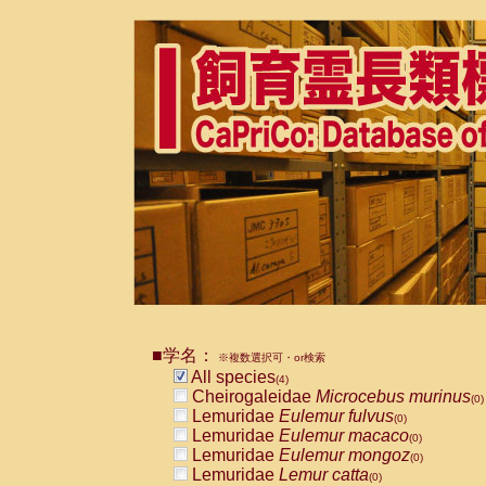
■学名：
※複数選択可・or検索
All species
(4)
Cheirogaleidae
Microcebus murinus
(0)
Lemuridae
Eulemur fulvus
(0)
Lemuridae
Eulemur macaco
(0)
Lemuridae
Eulemur mongoz
(0)
Lemuridae
Lemur catta
(0)