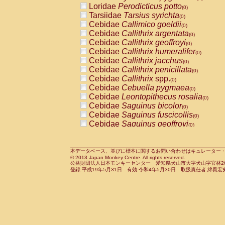
Loridae
Perodicticus potto
Cercopithecidae
Macaca assamensis
(0)
(
Tarsiidae
Tarsius syrichta
Cercopithecidae
Macaca brunnescen
(0)
Cebidae
Callimico goeldii
Cercopithecidae
Macaca cyclopis
(0)
(0)
Cebidae
Callithrix argentata
Cercopithecidae
Macaca fascicularis
(0)
(1
Cebidae
Callithrix geoffroyi
Cercopithecidae
Macaca fuscaca fusc
(0)
Cebidae
Callithrix humeralifer
Cercopithecidae
Macaca fuscata yaku
(0)
Cebidae
Callithrix jacchus
Cercopithecidae
Macaca fuscata
hybr
(0)
Cebidae
Callithrix penicillata
Cercopithecidae
Macaca maura
(0)
(0)
Cebidae
Callithrix
spp.
Cercopithecidae
Macaca mulatta
(0)
(1)
Cebidae
Cebuella pygmaea
Cercopithecidae
Macaca nemestrina
(0)
(0
Cebidae
Leontopithecus rosalia
Cercopithecidae
Macaca nigra
(0)
(0)
Cebidae
Saguinus bicolor
Cercopithecidae
Macaca radiata
(0)
(0)
Cebidae
Saguinus fuscicollis
Cercopithecidae
Macaca silenus
(0)
(0)
Cebidae
Saguinus geoffroyi
Cercopithecidae
Macaca sinica
(0)
(0)
Cebidae
Saguinus imperator
Cercopithecidae
Macaca sylvanus
(0)
(0)
Cebidae
Saguinus labiatus
Cercopithecidae
Macaca thibetana
(0)
(0)
Cebidae
Saguinus leucopus
Cercopithecidae
Macaca tonkeana
本データベース、並びに標本に関するお問い合わせはキュレーター・新宅勇太までお願い
(0)
(0)
© 2013 Japan Monkey Centre. All rights reserved.
Cebidae
Saguinus midas
Cercopithecidae
Macaca
hybrid
(0)
(0)
公益財団法人日本モンキーセンター 愛知県犬山市大字犬山字官林26番
Cebidae
Saguinus mystax
Cercopithecidae
Macaca
spp.
登録:平成19年5月31日 有効:令和4年5月30日 取扱責任者:綿貫宏
(0)
(0)
Cebidae
Saguinus nigricollis
Cercopithecidae
Allenopithecus nigrov
(1)
Cebidae
Saguinus oedipus
Cercopithecidae
Cercopithecus ascan
(0)
Cebidae
Saguinus weddelli
Cercopithecidae
Cercopithecus ascan
(0)
Cebidae
Saguinus
spp.
Cercopithecidae
Cercopithecus ceph
(0)
Cebidae
Aotus trivirgatus
Cercopithecidae
Cercopithecus diana
(0)
Cebidae
Cebus albifrons
Cercopithecidae
Cercopithecus hamly
(0)