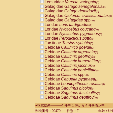
Lemuridae
Varecia variegata
(0)
Galagidae
Galago senegalensis
(0)
Galagidae
Galago demidovii
(0)
Galagidae
Otolemur crassicaudatus
(0)
Galagidae
Galagidae
spp.
(0)
Loridae
Loris tardigradus
(0)
Loridae
Nycticebus coucang
(0)
Loridae
Nycticebus pygmaeus
(0)
Loridae
Perodicticus potto
(0)
Tarsiidae
Tarsius syrichta
(0)
Cebidae
Callimico goeldii
(0)
Cebidae
Callithrix argentata
(0)
Cebidae
Callithrix geoffroyi
(0)
Cebidae
Callithrix humeralifer
(0)
Cebidae
Callithrix jacchus
(0)
Cebidae
Callithrix penicillata
(0)
Cebidae
Callithrix
spp.
(0)
Cebidae
Cebuella pygmaea
(0)
Cebidae
Leontopithecus rosalia
(0)
Cebidae
Saguinus bicolor
(0)
Cebidae
Saguinus fuscicollis
(0)
Cebidae
Saguinus geoffroyi
(0)
Cebidae
Saguinus imperator
(0)
■検索結果-----------4 件中 1 件から 4 件を表示中
Cebidae
Saguinus labiatus
(0)
Cebidae
Saguinus leucopus
剖検番号：00479
性別：F
年齢：Unk
(0)