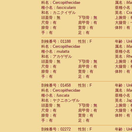
科名：Cercopithecidae
Cebidae
Saguinus midas
属名：
Ma
(0)
種小名：
fascicularis
亜種小名
Cebidae
Saguinus mystax
(0)
和名：カニクイザル
英名：Crab
Cebidae
Saguinus nigricollis
(1)
頭蓋骨：無
下顎骨：無
上腕骨：
Cebidae
Saguinus oedipus
(0)
尺骨：有
肩甲骨：有
大腿骨：
Cebidae
Saguinus weddelli
(0)
腓骨：有
寛骨：有
体幹：有
Cebidae
Saguinus
spp.
(0)
手：有
足：有
Cebidae
Aotus trivirgatus
(0)
Cebidae
Cebus albifrons
(0)
剖検番号：01188
性別：F
年齢：Unk
Cebidae
Cebus apella
科名：Cercopithecidae
(0)
属名：
Ma
Cebidae
Cebus capucinus
種小名：
mulatta
亜種小名
(0)
Cebidae
Cebus nigrivittatus
和名：アカゲザル
英名：Rhes
(0)
Cebidae
Cebus
spp.
頭蓋骨：無
下顎骨：無
上腕骨：
(0)
Cebidae
Saimiri boliviensis
尺骨：有
肩甲骨：有
大腿骨：
(0)
腓骨：有
Cebidae
Saimiri sciureus
寛骨：有
体幹：有
(0)
手：有
足：有
Atelidae
Alouatta caraya
(0)
Atelidae
Alouatta fusca
(0)
剖検番号：01458
性別：F
年齢：Unk
Atelidae
Alouatta seniculus
(0)
科名：Cercopithecidae
属名：
Ma
Atelidae
Alouatta
spp.
(0)
種小名：
fuscata
亜種小名
Atelidae
Ateles belzebuth
(0)
和名：ヤクニホンザル
英名：Japa
Atelidae
Ateles geoffroyi
(0)
頭蓋骨：無
下顎骨：無
上腕骨：
Atelidae
Ateles paniscus
(0)
尺骨：有
肩甲骨：有
大腿骨：
Atelidae
Ateles
spp.
腓骨：有
寛骨：有
(0)
体幹：有
Atelidae
Lagothrix lagothricha
手：有
足：有
(0)
Atelidae
Lagothrix lagothricha cana
(0)
剖検番号：02272
性別：F
年齢：Unk
Pitheciidae
Cacajao calvus rubicundu