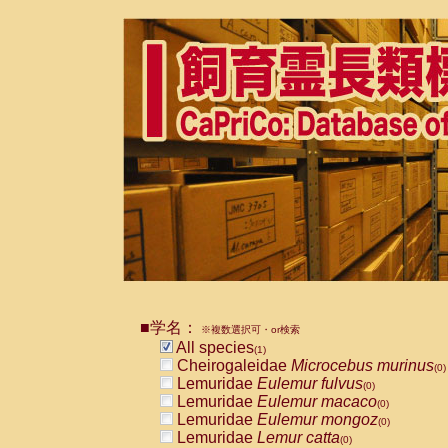
■学名：
※複数選択可・or検索
All species
(1)
Cheirogaleidae
Microcebus murinus
(0)
Lemuridae
Eulemur fulvus
(0)
Lemuridae
Eulemur macaco
(0)
Lemuridae
Eulemur mongoz
(0)
Lemuridae
Lemur catta
(0)