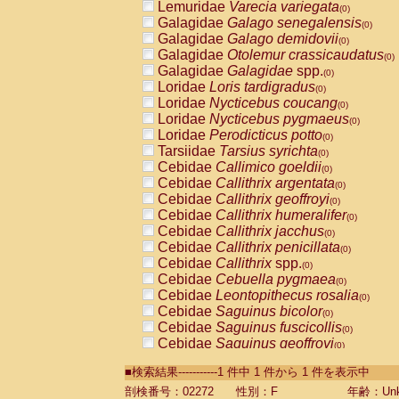
Lemuridae
Varecia variegata
(0)
Galagidae
Galago senegalensis
(0)
Galagidae
Galago demidovii
(0)
Galagidae
Otolemur crassicaudatus
(0)
Galagidae
Galagidae
spp.
(0)
Loridae
Loris tardigradus
(0)
Loridae
Nycticebus coucang
(0)
Loridae
Nycticebus pygmaeus
(0)
Loridae
Perodicticus potto
(0)
Tarsiidae
Tarsius syrichta
(0)
Cebidae
Callimico goeldii
(0)
Cebidae
Callithrix argentata
(0)
Cebidae
Callithrix geoffroyi
(0)
Cebidae
Callithrix humeralifer
(0)
Cebidae
Callithrix jacchus
(0)
Cebidae
Callithrix penicillata
(0)
Cebidae
Callithrix
spp.
(0)
Cebidae
Cebuella pygmaea
(0)
Cebidae
Leontopithecus rosalia
(0)
Cebidae
Saguinus bicolor
(0)
Cebidae
Saguinus fuscicollis
(0)
Cebidae
Saguinus geoffroyi
(0)
Cebidae
Saguinus imperator
(0)
■検索結果-----------1 件中 1 件から 1 件を表示中
Cebidae
Saguinus labiatus
(0)
Cebidae
Saguinus leucopus
剖検番号：02272
性別：F
年齢：Unk
(0)