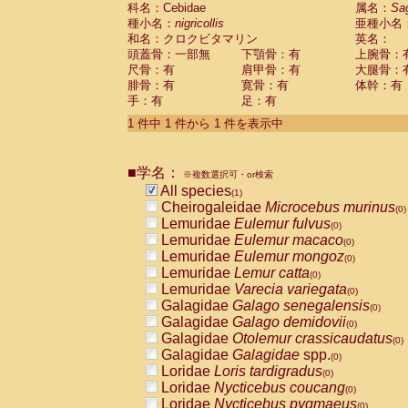
科名：Cebidae
Cebidae
Saguinus midas
属名：
Sa
(0)
種小名：
nigricollis
亜種小名
Cebidae
Saguinus mystax
(0)
和名：クロクビタマリン
英名：
Cebidae
Saguinus nigricollis
(1)
頭蓋骨：一部無
下顎骨：有
上腕骨：
Cebidae
Saguinus oedipus
(0)
尺骨：有
肩甲骨：有
大腿骨：
Cebidae
Saguinus weddelli
(0)
腓骨：有
寛骨：有
体幹：有
Cebidae
Saguinus
spp.
(0)
手：有
足：有
Cebidae
Aotus trivirgatus
(0)
Cebidae
Cebus albifrons
1 件中 1 件から 1 件を表示中
(0)
Cebidae
Cebus apella
(0)
Cebidae
Cebus capucinus
(0)
■学名：
Cebidae
Cebus nigrivittatus
※複数選択可・or検索
(0)
Cebidae
Cebus
spp.
All species
(0)
(1)
Cebidae
Saimiri boliviensis
Cheirogaleidae
Microcebus murinus
(0)
(0)
Cebidae
Saimiri sciureus
Lemuridae
Eulemur fulvus
(0)
(0)
Atelidae
Alouatta caraya
Lemuridae
Eulemur macaco
(0)
(0)
Atelidae
Alouatta fusca
Lemuridae
Eulemur mongoz
(0)
(0)
Atelidae
Alouatta seniculus
Lemuridae
Lemur catta
(0)
(0)
Atelidae
Alouatta
spp.
Lemuridae
Varecia variegata
(0)
(0)
Atelidae
Ateles belzebuth
Galagidae
Galago senegalensis
(0)
(0)
Atelidae
Ateles geoffroyi
Galagidae
Galago demidovii
(0)
(0)
Atelidae
Ateles paniscus
Galagidae
Otolemur crassicaudatus
(0)
(0)
Atelidae
Ateles
spp.
Galagidae
Galagidae
spp.
(0)
(0)
Atelidae
Lagothrix lagothricha
Loridae
Loris tardigradus
(0)
(0)
Atelidae
Lagothrix lagothricha cana
Loridae
Nycticebus coucang
(0)
(0)
Pitheciidae
Cacajao calvus rubicundu
Loridae
Nycticebus pygmaeus
(0)