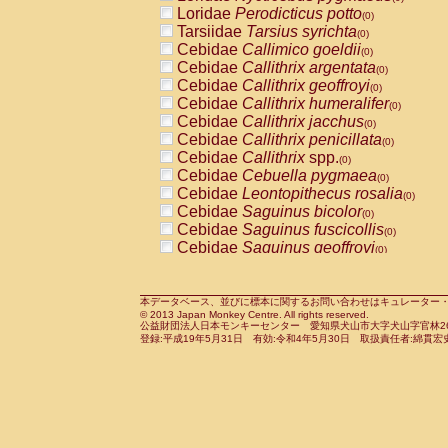
Pitheciidae
Callicebus cupreus
Loridae
Perodicticus potto
(0)
(0)
Pitheciidae
Callicebus donacophilus
Tarsiidae
Tarsius syrichta
(0
(0)
Pitheciidae
Callicebus moloch
Cebidae
Callimico goeldii
(0)
(0)
Pitheciidae
Callicebus torquatus
Cebidae
Callithrix argentata
(0)
(0)
Pitheciidae
Callicebus
spp.
Cebidae
Callithrix geoffroyi
(0)
(0)
Pitheciidae
Chiropotes satanas
Cebidae
Callithrix humeralifer
(0)
(0)
Pitheciidae
Pithecia monachus
Cebidae
Callithrix jacchus
(0)
(0)
Pitheciidae
Pithecia pithecia
Cebidae
Callithrix penicillata
(0)
(0)
Cercopithecidae
Cercocebus agilis
Cebidae
Callithrix
spp.
(0)
(0)
Cercopithecidae
Cercocebus galeritus
Cebidae
Cebuella pygmaea
(0)
Cercopithecidae
Cercocebus torquatu
Cebidae
Leontopithecus rosalia
(0)
Cercopithecidae
Cercocebus torquatus
Cebidae
Saguinus bicolor
(0)
Cercopithecidae
Cercocebus torquatu
Cebidae
Saguinus fuscicollis
(0)
Cercopithecidae
Cercocebus
hybrid
Cebidae
Saguinus geoffroyi
(0)
(0)
Cercopithecidae
Cercocebus
spp.
Cebidae
Saguinus imperator
(0)
(0)
Cercopithecidae
Lophocebus albigen
Cebidae
Saguinus labiatus
(0)
Cercopithecidae
Papio anubis
Cebidae
Saguinus leucopus
本データベース、並びに標本に関するお問い合わせはキュレーター・新宅勇太までお願い
(0)
(0)
© 2013 Japan Monkey Centre. All rights reserved.
Cercopithecidae
Papio cynocephalus
Cebidae
Saguinus midas
(
(0)
公益財団法人日本モンキーセンター 愛知県犬山市大字犬山字官林26番
Cercopithecidae
Papio hamadryas
Cebidae
Saguinus mystax
(0)
登録:平成19年5月31日 有効:令和4年5月30日 取扱責任者:綿貫宏
(0)
Cercopithecidae
Papio papio
Cebidae
Saguinus nigricollis
(0)
(1)
Cercopithecidae
Papio
spp.
Cebidae
Saguinus oedipus
(0)
(0)
Cercopithecidae
Mandrillus leucopha
Cebidae
Saguinus weddelli
(0)
Cercopithecidae
Mandrillus sphinx
Cebidae
Saguinus
spp.
(0)
(0)
Cercopithecidae
Theropithecus gelad
Cebidae
Aotus trivirgatus
(0)
Cercopithecidae
Macaca arctoides
Cebidae
Cebus albifrons
(0)
(0)