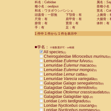
科名：Cebidae
Cebidae
Saguinus midas
属名：
Sa
(0)
種小名：
oedipus
亜種小名
Cebidae
Saguinus mystax
(0)
和名：ワタボウシパンシェ
英名：Cotto
Cebidae
Saguinus nigricollis
(0)
頭蓋骨：一部無
下顎骨：有
上腕骨：
Cebidae
Saguinus oedipus
(1)
尺骨：有
肩甲骨：有
大腿骨：
Cebidae
Saguinus weddelli
(0)
腓骨：有
寛骨：有
体幹：有
Cebidae
Saguinus
spp.
(0)
手：有
足：有
Cebidae
Aotus trivirgatus
(0)
Cebidae
Cebus albifrons
1 件中 1 件から 1 件を表示中
(0)
Cebidae
Cebus apella
(0)
Cebidae
Cebus capucinus
(0)
■学名：
Cebidae
Cebus nigrivittatus
※複数選択可・or検索
(0)
Cebidae
Cebus
spp.
All species
(0)
(1)
Cebidae
Saimiri boliviensis
Cheirogaleidae
Microcebus murinus
(0)
(0)
Cebidae
Saimiri sciureus
Lemuridae
Eulemur fulvus
(0)
(0)
Atelidae
Alouatta caraya
Lemuridae
Eulemur macaco
(0)
(0)
Atelidae
Alouatta fusca
Lemuridae
Eulemur mongoz
(0)
(0)
Atelidae
Alouatta seniculus
Lemuridae
Lemur catta
(0)
(0)
Atelidae
Alouatta
spp.
Lemuridae
Varecia variegata
(0)
(0)
Atelidae
Ateles belzebuth
Galagidae
Galago senegalensis
(0)
(0)
Atelidae
Ateles geoffroyi
Galagidae
Galago demidovii
(0)
(0)
Atelidae
Ateles paniscus
Galagidae
Otolemur crassicaudatus
(0)
(0)
Atelidae
Ateles
spp.
Galagidae
Galagidae
spp.
(0)
(0)
Atelidae
Lagothrix lagothricha
Loridae
Loris tardigradus
(0)
(0)
Atelidae
Lagothrix lagothricha cana
Loridae
Nycticebus coucang
(0)
(0)
Pitheciidae
Cacajao calvus rubicundu
Loridae
Nycticebus pygmaeus
(0)