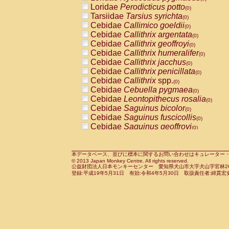
Pitheciidae
Callicebus cupreus
Loridae
Perodicticus potto
(0)
(0)
Pitheciidae
Callicebus donacophilus
Tarsiidae
Tarsius syrichta
(0
(0)
Pitheciidae
Callicebus moloch
Cebidae
Callimico goeldii
(0)
(0)
Pitheciidae
Callicebus torquatus
Cebidae
Callithrix argentata
(0)
(0)
Pitheciidae
Callicebus
spp.
Cebidae
Callithrix geoffroyi
(0)
(0)
Pitheciidae
Chiropotes satanas
Cebidae
Callithrix humeralifer
(0)
(0)
Pitheciidae
Pithecia monachus
Cebidae
Callithrix jacchus
(0)
(0)
Pitheciidae
Pithecia pithecia
Cebidae
Callithrix penicillata
(0)
(0)
Cercopithecidae
Cercocebus agilis
Cebidae
Callithrix
spp.
(0)
(0)
Cercopithecidae
Cercocebus galeritus
Cebidae
Cebuella pygmaea
(0)
Cercopithecidae
Cercocebus torquatu
Cebidae
Leontopithecus rosalia
(0)
Cercopithecidae
Cercocebus torquatus
Cebidae
Saguinus bicolor
(0)
Cercopithecidae
Cercocebus torquatu
Cebidae
Saguinus fuscicollis
(0)
Cercopithecidae
Cercocebus
hybrid
Cebidae
Saguinus geoffroyi
(0)
(0)
Cercopithecidae
Cercocebus
spp.
Cebidae
Saguinus imperator
(0)
(0)
Cercopithecidae
Lophocebus albigen
Cebidae
Saguinus labiatus
(0)
Cercopithecidae
Papio anubis
Cebidae
Saguinus leucopus
本データベース、並びに標本に関するお問い合わせはキュレーター・新宅勇太までお願い
(0)
(0)
© 2013 Japan Monkey Centre. All rights reserved.
Cercopithecidae
Papio cynocephalus
Cebidae
Saguinus midas
(
(0)
公益財団法人日本モンキーセンター 愛知県犬山市大字犬山字官林26番
Cercopithecidae
Papio hamadryas
Cebidae
Saguinus mystax
(0)
登録:平成19年5月31日 有効:令和4年5月30日 取扱責任者:綿貫宏
(0)
Cercopithecidae
Papio papio
Cebidae
Saguinus nigricollis
(0)
(0)
Cercopithecidae
Papio
spp.
Cebidae
Saguinus oedipus
(0)
(1)
Cercopithecidae
Mandrillus leucopha
Cebidae
Saguinus weddelli
(0)
Cercopithecidae
Mandrillus sphinx
Cebidae
Saguinus
spp.
(0)
(0)
Cercopithecidae
Theropithecus gelad
Cebidae
Aotus trivirgatus
(0)
Cercopithecidae
Macaca arctoides
Cebidae
Cebus albifrons
(0)
(0)