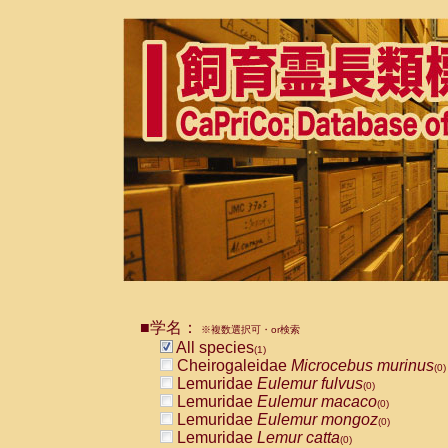
■学名：
※複数選択可・or検索
All species
(1)
Cheirogaleidae
Microcebus murinus
(0)
Lemuridae
Eulemur fulvus
(0)
Lemuridae
Eulemur macaco
(0)
Lemuridae
Eulemur mongoz
(0)
Lemuridae
Lemur catta
(0)