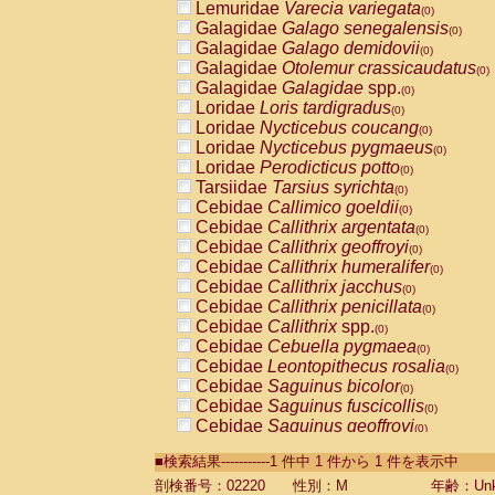
Lemuridae
Varecia variegata
(0)
Galagidae
Galago senegalensis
(0)
Galagidae
Galago demidovii
(0)
Galagidae
Otolemur crassicaudatus
(0)
Galagidae
Galagidae
spp.
(0)
Loridae
Loris tardigradus
(0)
Loridae
Nycticebus coucang
(0)
Loridae
Nycticebus pygmaeus
(0)
Loridae
Perodicticus potto
(0)
Tarsiidae
Tarsius syrichta
(0)
Cebidae
Callimico goeldii
(0)
Cebidae
Callithrix argentata
(0)
Cebidae
Callithrix geoffroyi
(0)
Cebidae
Callithrix humeralifer
(0)
Cebidae
Callithrix jacchus
(0)
Cebidae
Callithrix penicillata
(0)
Cebidae
Callithrix
spp.
(0)
Cebidae
Cebuella pygmaea
(0)
Cebidae
Leontopithecus rosalia
(0)
Cebidae
Saguinus bicolor
(0)
Cebidae
Saguinus fuscicollis
(0)
Cebidae
Saguinus geoffroyi
(0)
Cebidae
Saguinus imperator
(0)
■検索結果-----------1 件中 1 件から 1 件を表示中
Cebidae
Saguinus labiatus
(0)
Cebidae
Saguinus leucopus
剖検番号：02220
性別：M
年齢：Unk
(0)