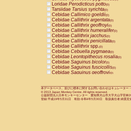
Pitheciidae
Callicebus cupreus
Loridae
Perodicticus potto
(0)
(0)
Pitheciidae
Callicebus donacophilus
Tarsiidae
Tarsius syrichta
(0
(0)
Pitheciidae
Callicebus moloch
Cebidae
Callimico goeldii
(0)
(0)
Pitheciidae
Callicebus torquatus
Cebidae
Callithrix argentata
(0)
(0)
Pitheciidae
Callicebus
spp.
Cebidae
Callithrix geoffroyi
(0)
(0)
Pitheciidae
Chiropotes satanas
Cebidae
Callithrix humeralifer
(0)
(0)
Pitheciidae
Pithecia monachus
Cebidae
Callithrix jacchus
(0)
(0)
Pitheciidae
Pithecia pithecia
Cebidae
Callithrix penicillata
(0)
(0)
Cercopithecidae
Cercocebus agilis
Cebidae
Callithrix
spp.
(0)
(0)
Cercopithecidae
Cercocebus galeritus
Cebidae
Cebuella pygmaea
(0)
Cercopithecidae
Cercocebus torquatu
Cebidae
Leontopithecus rosalia
(0)
Cercopithecidae
Cercocebus torquatus
Cebidae
Saguinus bicolor
(0)
Cercopithecidae
Cercocebus torquatu
Cebidae
Saguinus fuscicollis
(0)
Cercopithecidae
Cercocebus
hybrid
Cebidae
Saguinus geoffroyi
(0)
(0)
Cercopithecidae
Cercocebus
spp.
Cebidae
Saguinus imperator
(0)
(0)
Cercopithecidae
Lophocebus albigen
Cebidae
Saguinus labiatus
(0)
Cercopithecidae
Papio anubis
Cebidae
Saguinus leucopus
本データベース、並びに標本に関するお問い合わせはキュレーター・新宅勇太までお願い
(0)
(0)
© 2013 Japan Monkey Centre. All rights reserved.
Cercopithecidae
Papio cynocephalus
Cebidae
Saguinus midas
(
(0)
公益財団法人日本モンキーセンター 愛知県犬山市大字犬山字官林26番
Cercopithecidae
Papio hamadryas
Cebidae
Saguinus mystax
(0)
登録:平成19年5月31日 有効:令和4年5月30日 取扱責任者:綿貫宏
(0)
Cercopithecidae
Papio papio
Cebidae
Saguinus nigricollis
(0)
(1)
Cercopithecidae
Papio
spp.
Cebidae
Saguinus oedipus
(0)
(1)
Cercopithecidae
Mandrillus leucopha
Cebidae
Saguinus weddelli
(0)
Cercopithecidae
Mandrillus sphinx
Cebidae
Saguinus
spp.
(0)
(0)
Cercopithecidae
Theropithecus gelad
Cebidae
Aotus trivirgatus
(0)
Cercopithecidae
Macaca arctoides
Cebidae
Cebus albifrons
(0)
(0)