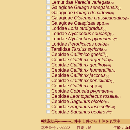
Lemuridae
Varecia variegata
(0)
Galagidae
Galago senegalensis
(0)
Galagidae
Galago demidovii
(0)
Galagidae
Otolemur crassicaudatus
(0)
Galagidae
Galagidae
spp.
(0)
Loridae
Loris tardigradus
(0)
Loridae
Nycticebus coucang
(0)
Loridae
Nycticebus pygmaeus
(0)
Loridae
Perodicticus potto
(0)
Tarsiidae
Tarsius syrichta
(0)
Cebidae
Callimico goeldii
(0)
Cebidae
Callithrix argentata
(0)
Cebidae
Callithrix geoffroyi
(0)
Cebidae
Callithrix humeralifer
(0)
Cebidae
Callithrix jacchus
(0)
Cebidae
Callithrix penicillata
(0)
Cebidae
Callithrix
spp.
(0)
Cebidae
Cebuella pygmaea
(0)
Cebidae
Leontopithecus rosalia
(0)
Cebidae
Saguinus bicolor
(0)
Cebidae
Saguinus fuscicollis
(0)
Cebidae
Saguinus geoffroyi
(0)
Cebidae
Saguinus imperator
(0)
■検索結果-----------1 件中 1 件から 1 件を表示中
Cebidae
Saguinus labiatus
(0)
Cebidae
Saguinus leucopus
剖検番号：02220
性別：M
年齢：Unk
(0)