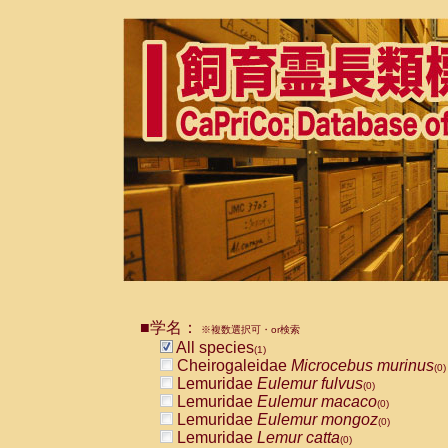
■学名：
※複数選択可・or検索
All species
(1)
Cheirogaleidae
Microcebus murinus
(0)
Lemuridae
Eulemur fulvus
(0)
Lemuridae
Eulemur macaco
(0)
Lemuridae
Eulemur mongoz
(0)
Lemuridae
Lemur catta
(0)