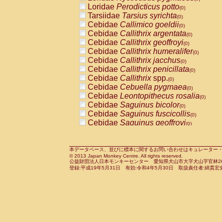
Pitheciidae
Callicebus cupreus
Loridae
Perodicticus potto
(0)
(0)
Pitheciidae
Callicebus donacophilus
Tarsiidae
Tarsius syrichta
(0
(0)
Pitheciidae
Callicebus moloch
Cebidae
Callimico goeldii
(0)
(0)
Pitheciidae
Callicebus torquatus
Cebidae
Callithrix argentata
(0)
(0)
Pitheciidae
Callicebus
spp.
Cebidae
Callithrix geoffroyi
(0)
(0)
Pitheciidae
Chiropotes satanas
Cebidae
Callithrix humeralifer
(0)
(0)
Pitheciidae
Pithecia monachus
Cebidae
Callithrix jacchus
(0)
(0)
Pitheciidae
Pithecia pithecia
Cebidae
Callithrix penicillata
(0)
(0)
Cercopithecidae
Cercocebus agilis
Cebidae
Callithrix
spp.
(0)
(0)
Cercopithecidae
Cercocebus galeritus
Cebidae
Cebuella pygmaea
(0)
Cercopithecidae
Cercocebus torquatu
Cebidae
Leontopithecus rosalia
(0)
Cercopithecidae
Cercocebus torquatus
Cebidae
Saguinus bicolor
(0)
Cercopithecidae
Cercocebus torquatu
Cebidae
Saguinus fuscicollis
(0)
Cercopithecidae
Cercocebus
hybrid
Cebidae
Saguinus geoffroyi
(0)
(0)
Cercopithecidae
Cercocebus
spp.
Cebidae
Saguinus imperator
(0)
(0)
Cercopithecidae
Lophocebus albigen
Cebidae
Saguinus labiatus
(0)
Cercopithecidae
Papio anubis
Cebidae
Saguinus leucopus
本データベース、並びに標本に関するお問い合わせはキュレーター・新宅勇太までお願い
(0)
(0)
© 2013 Japan Monkey Centre. All rights reserved.
Cercopithecidae
Papio cynocephalus
Cebidae
Saguinus midas
(
(0)
公益財団法人日本モンキーセンター 愛知県犬山市大字犬山字官林26番
Cercopithecidae
Papio hamadryas
Cebidae
Saguinus mystax
(0)
登録:平成19年5月31日 有効:令和4年5月30日 取扱責任者:綿貫宏
(0)
Cercopithecidae
Papio papio
Cebidae
Saguinus nigricollis
(0)
(0)
Cercopithecidae
Papio
spp.
Cebidae
Saguinus oedipus
(0)
(1)
Cercopithecidae
Mandrillus leucopha
Cebidae
Saguinus weddelli
(0)
Cercopithecidae
Mandrillus sphinx
Cebidae
Saguinus
spp.
(0)
(0)
Cercopithecidae
Theropithecus gelad
Cebidae
Aotus trivirgatus
(0)
Cercopithecidae
Macaca arctoides
Cebidae
Cebus albifrons
(0)
(0)