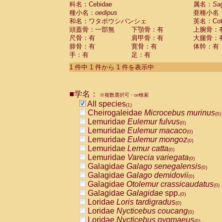
科名：Cebidae
Cebidae
Saguinus midas
属名：
Sa
(0)
種小名：
oedipus
亜種小名
Cebidae
Saguinus mystax
(0)
和名：ワタボウシパンシェ
英名：Cotto
Cebidae
Saguinus nigricollis
(0)
頭蓋骨：一部無
下顎骨：有
上腕骨：
Cebidae
Saguinus oedipus
(1)
尺骨：有
肩甲骨：有
大腿骨：
Cebidae
Saguinus weddelli
(0)
腓骨：有
寛骨：有
体幹：有
Cebidae
Saguinus
spp.
(0)
手：有
足：有
Cebidae
Aotus trivirgatus
(0)
Cebidae
Cebus albifrons
1 件中 1 件から 1 件を表示中
(0)
Cebidae
Cebus apella
(0)
Cebidae
Cebus capucinus
(0)
■学名：
Cebidae
Cebus nigrivittatus
※複数選択可・or検索
(0)
Cebidae
Cebus
spp.
All species
(0)
(1)
Cebidae
Saimiri boliviensis
Cheirogaleidae
Microcebus murinus
(0)
(0)
Cebidae
Saimiri sciureus
Lemuridae
Eulemur fulvus
(0)
(0)
Atelidae
Alouatta caraya
Lemuridae
Eulemur macaco
(0)
(0)
Atelidae
Alouatta fusca
Lemuridae
Eulemur mongoz
(0)
(0)
Atelidae
Alouatta seniculus
Lemuridae
Lemur catta
(0)
(0)
Atelidae
Alouatta
spp.
Lemuridae
Varecia variegata
(0)
(0)
Atelidae
Ateles belzebuth
Galagidae
Galago senegalensis
(0)
(0)
Atelidae
Ateles geoffroyi
Galagidae
Galago demidovii
(0)
(0)
Atelidae
Ateles paniscus
Galagidae
Otolemur crassicaudatus
(0)
(0)
Atelidae
Ateles
spp.
Galagidae
Galagidae
spp.
(0)
(0)
Atelidae
Lagothrix lagothricha
Loridae
Loris tardigradus
(0)
(0)
Atelidae
Lagothrix lagothricha cana
Loridae
Nycticebus coucang
(0)
(0)
Pitheciidae
Cacajao calvus rubicundu
Loridae
Nycticebus pygmaeus
(0)