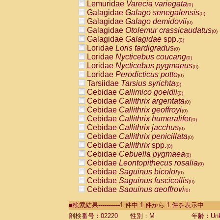
Lemuridae
Varecia variegata
(0)
Galagidae
Galago senegalensis
(0)
Galagidae
Galago demidovii
(0)
Galagidae
Otolemur crassicaudatus
(0)
Galagidae
Galagidae
spp.
(0)
Loridae
Loris tardigradus
(0)
Loridae
Nycticebus coucang
(0)
Loridae
Nycticebus pygmaeus
(0)
Loridae
Perodicticus potto
(0)
Tarsiidae
Tarsius syrichta
(0)
Cebidae
Callimico goeldii
(0)
Cebidae
Callithrix argentata
(0)
Cebidae
Callithrix geoffroyi
(0)
Cebidae
Callithrix humeralifer
(0)
Cebidae
Callithrix jacchus
(0)
Cebidae
Callithrix penicillata
(0)
Cebidae
Callithrix
spp.
(0)
Cebidae
Cebuella pygmaea
(0)
Cebidae
Leontopithecus rosalia
(0)
Cebidae
Saguinus bicolor
(0)
Cebidae
Saguinus fuscicollis
(0)
Cebidae
Saguinus geoffroyi
(0)
Cebidae
Saguinus imperator
(0)
■検索結果-----------1 件中 1 件から 1 件を表示中
Cebidae
Saguinus labiatus
(0)
Cebidae
Saguinus leucopus
剖検番号：02220
性別：M
年齢：Unk
(0)