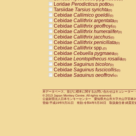
Pitheciidae
Callicebus cupreus
Loridae
Perodicticus potto
(0)
(0)
Pitheciidae
Callicebus donacophilus
Tarsiidae
Tarsius syrichta
(0
(0)
Pitheciidae
Callicebus moloch
Cebidae
Callimico goeldii
(0)
(0)
Pitheciidae
Callicebus torquatus
Cebidae
Callithrix argentata
(0)
(0)
Pitheciidae
Callicebus
spp.
Cebidae
Callithrix geoffroyi
(0)
(0)
Pitheciidae
Chiropotes satanas
Cebidae
Callithrix humeralifer
(0)
(0)
Pitheciidae
Pithecia monachus
Cebidae
Callithrix jacchus
(0)
(0)
Pitheciidae
Pithecia pithecia
Cebidae
Callithrix penicillata
(0)
(0)
Cercopithecidae
Cercocebus agilis
Cebidae
Callithrix
spp.
(0)
(0)
Cercopithecidae
Cercocebus galeritus
Cebidae
Cebuella pygmaea
(0)
Cercopithecidae
Cercocebus torquatu
Cebidae
Leontopithecus rosalia
(0)
Cercopithecidae
Cercocebus torquatus
Cebidae
Saguinus bicolor
(0)
Cercopithecidae
Cercocebus torquatu
Cebidae
Saguinus fuscicollis
(0)
Cercopithecidae
Cercocebus
hybrid
Cebidae
Saguinus geoffroyi
(0)
(0)
Cercopithecidae
Cercocebus
spp.
Cebidae
Saguinus imperator
(0)
(0)
Cercopithecidae
Lophocebus albigen
Cebidae
Saguinus labiatus
(0)
Cercopithecidae
Papio anubis
Cebidae
Saguinus leucopus
本データベース、並びに標本に関するお問い合わせはキュレーター・新宅勇太までお願い
(0)
(0)
© 2013 Japan Monkey Centre. All rights reserved.
Cercopithecidae
Papio cynocephalus
Cebidae
Saguinus midas
(
(0)
公益財団法人日本モンキーセンター 愛知県犬山市大字犬山字官林26番
Cercopithecidae
Papio hamadryas
Cebidae
Saguinus mystax
(0)
登録:平成19年5月31日 有効:令和4年5月30日 取扱責任者:綿貫宏
(0)
Cercopithecidae
Papio papio
Cebidae
Saguinus nigricollis
(0)
(0)
Cercopithecidae
Papio
spp.
Cebidae
Saguinus oedipus
(0)
(1)
Cercopithecidae
Mandrillus leucopha
Cebidae
Saguinus weddelli
(0)
Cercopithecidae
Mandrillus sphinx
Cebidae
Saguinus
spp.
(0)
(0)
Cercopithecidae
Theropithecus gelad
Cebidae
Aotus trivirgatus
(0)
Cercopithecidae
Macaca arctoides
Cebidae
Cebus albifrons
(0)
(0)