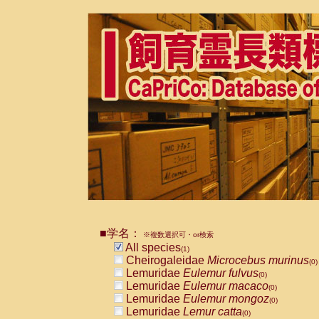
■学名：
※複数選択可・or検索
All species
(1)
Cheirogaleidae
Microcebus murinus
(0)
Lemuridae
Eulemur fulvus
(0)
Lemuridae
Eulemur macaco
(0)
Lemuridae
Eulemur mongoz
(0)
Lemuridae
Lemur catta
(0)