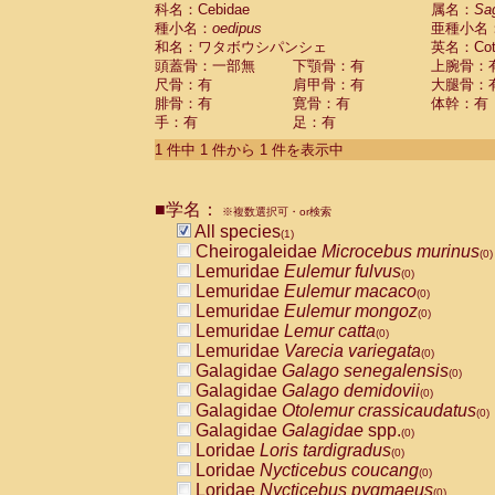
科名：Cebidae
Cebidae
Saguinus midas
属名：
Sa
(0)
種小名：
oedipus
亜種小名
Cebidae
Saguinus mystax
(0)
和名：ワタボウシパンシェ
英名：Cotto
Cebidae
Saguinus nigricollis
(0)
頭蓋骨：一部無
下顎骨：有
上腕骨：
Cebidae
Saguinus oedipus
(1)
尺骨：有
肩甲骨：有
大腿骨：
Cebidae
Saguinus weddelli
(0)
腓骨：有
寛骨：有
体幹：有
Cebidae
Saguinus
spp.
(0)
手：有
足：有
Cebidae
Aotus trivirgatus
(0)
Cebidae
Cebus albifrons
1 件中 1 件から 1 件を表示中
(0)
Cebidae
Cebus apella
(0)
Cebidae
Cebus capucinus
(0)
■学名：
Cebidae
Cebus nigrivittatus
※複数選択可・or検索
(0)
Cebidae
Cebus
spp.
All species
(0)
(1)
Cebidae
Saimiri boliviensis
Cheirogaleidae
Microcebus murinus
(0)
(0)
Cebidae
Saimiri sciureus
Lemuridae
Eulemur fulvus
(0)
(0)
Atelidae
Alouatta caraya
Lemuridae
Eulemur macaco
(0)
(0)
Atelidae
Alouatta fusca
Lemuridae
Eulemur mongoz
(0)
(0)
Atelidae
Alouatta seniculus
Lemuridae
Lemur catta
(0)
(0)
Atelidae
Alouatta
spp.
Lemuridae
Varecia variegata
(0)
(0)
Atelidae
Ateles belzebuth
Galagidae
Galago senegalensis
(0)
(0)
Atelidae
Ateles geoffroyi
Galagidae
Galago demidovii
(0)
(0)
Atelidae
Ateles paniscus
Galagidae
Otolemur crassicaudatus
(0)
(0)
Atelidae
Ateles
spp.
Galagidae
Galagidae
spp.
(0)
(0)
Atelidae
Lagothrix lagothricha
Loridae
Loris tardigradus
(0)
(0)
Atelidae
Lagothrix lagothricha cana
Loridae
Nycticebus coucang
(0)
(0)
Pitheciidae
Cacajao calvus rubicundu
Loridae
Nycticebus pygmaeus
(0)