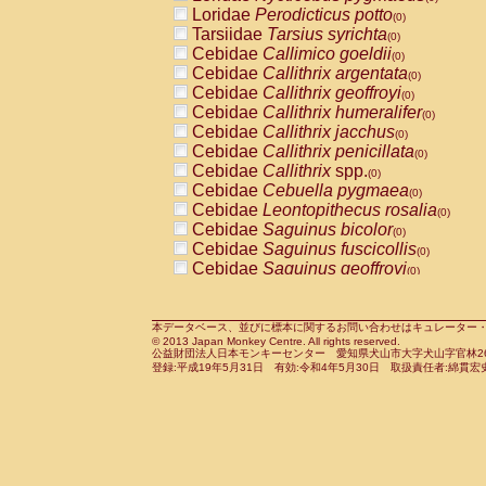
Pitheciidae
Callicebus cupreus
Loridae
Perodicticus potto
(0)
(0)
Pitheciidae
Callicebus donacophilus
Tarsiidae
Tarsius syrichta
(0
(0)
Pitheciidae
Callicebus moloch
Cebidae
Callimico goeldii
(0)
(0)
Pitheciidae
Callicebus torquatus
Cebidae
Callithrix argentata
(0)
(0)
Pitheciidae
Callicebus
spp.
Cebidae
Callithrix geoffroyi
(0)
(0)
Pitheciidae
Chiropotes satanas
Cebidae
Callithrix humeralifer
(0)
(0)
Pitheciidae
Pithecia monachus
Cebidae
Callithrix jacchus
(0)
(0)
Pitheciidae
Pithecia pithecia
Cebidae
Callithrix penicillata
(0)
(0)
Cercopithecidae
Cercocebus agilis
Cebidae
Callithrix
spp.
(0)
(0)
Cercopithecidae
Cercocebus galeritus
Cebidae
Cebuella pygmaea
(0)
Cercopithecidae
Cercocebus torquatu
Cebidae
Leontopithecus rosalia
(0)
Cercopithecidae
Cercocebus torquatus
Cebidae
Saguinus bicolor
(0)
Cercopithecidae
Cercocebus torquatu
Cebidae
Saguinus fuscicollis
(0)
Cercopithecidae
Cercocebus
hybrid
Cebidae
Saguinus geoffroyi
(0)
(0)
Cercopithecidae
Cercocebus
spp.
Cebidae
Saguinus imperator
(0)
(0)
Cercopithecidae
Lophocebus albigen
Cebidae
Saguinus labiatus
(0)
Cercopithecidae
Papio anubis
Cebidae
Saguinus leucopus
本データベース、並びに標本に関するお問い合わせはキュレーター・新宅勇太までお願い
(0)
(0)
© 2013 Japan Monkey Centre. All rights reserved.
Cercopithecidae
Papio cynocephalus
Cebidae
Saguinus midas
(
(0)
公益財団法人日本モンキーセンター 愛知県犬山市大字犬山字官林26番
Cercopithecidae
Papio hamadryas
Cebidae
Saguinus mystax
(0)
登録:平成19年5月31日 有効:令和4年5月30日 取扱責任者:綿貫宏
(0)
Cercopithecidae
Papio papio
Cebidae
Saguinus nigricollis
(0)
(0)
Cercopithecidae
Papio
spp.
Cebidae
Saguinus oedipus
(0)
(1)
Cercopithecidae
Mandrillus leucopha
Cebidae
Saguinus weddelli
(0)
Cercopithecidae
Mandrillus sphinx
Cebidae
Saguinus
spp.
(0)
(0)
Cercopithecidae
Theropithecus gelad
Cebidae
Aotus trivirgatus
(0)
Cercopithecidae
Macaca arctoides
Cebidae
Cebus albifrons
(0)
(0)