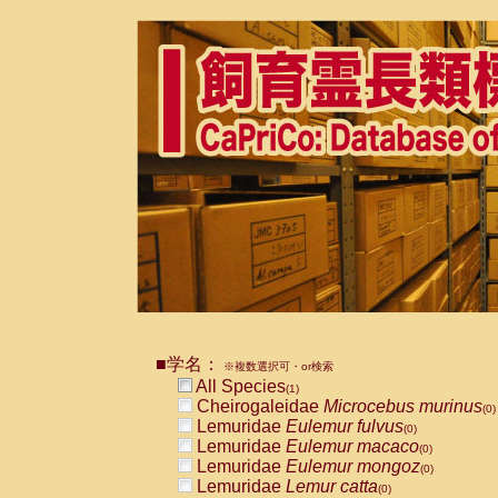
■学名：
※複数選択可・or検索
All Species
(1)
Cheirogaleidae
Microcebus murinus
(0)
Lemuridae
Eulemur fulvus
(0)
Lemuridae
Eulemur macaco
(0)
Lemuridae
Eulemur mongoz
(0)
Lemuridae
Lemur catta
(0)