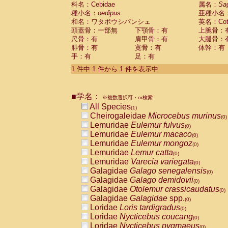
科名：Cebidae
Cebidae
Saguinus midas
属名：
Sa
(0)
種小名：
oedipus
亜種小名
Cebidae
Saguinus mystax
(0)
和名：ワタボウシパンシェ
英名：Cotto
Cebidae
Saguinus nigricollis
(0)
頭蓋骨：一部無
下顎骨：有
上腕骨：
Cebidae
Saguinus oedipus
(1)
尺骨：有
肩甲骨：有
大腿骨：
Cebidae
Saguinus weddelli
(0)
腓骨：有
寛骨：有
体幹：有
Cebidae
Saguinus
spp.
(0)
手：有
足：有
Cebidae
Aotus trivirgatus
(0)
Cebidae
Cebus albifrons
1 件中 1 件から 1 件を表示中
(0)
Cebidae
Cebus apella
(0)
Cebidae
Cebus capucinus
(0)
■学名：
Cebidae
Cebus nigrivittatus
※複数選択可・or検索
(0)
Cebidae
Cebus
spp.
All Species
(0)
(1)
Cebidae
Saimiri boliviensis
Cheirogaleidae
Microcebus murinus
(0)
(0)
Cebidae
Saimiri sciureus
Lemuridae
Eulemur fulvus
(0)
(0)
Atelidae
Alouatta caraya
Lemuridae
Eulemur macaco
(0)
(0)
Atelidae
Alouatta fusca
Lemuridae
Eulemur mongoz
(0)
(0)
Atelidae
Alouatta seniculus
Lemuridae
Lemur catta
(0)
(0)
Atelidae
Alouatta
spp.
Lemuridae
Varecia variegata
(0)
(0)
Atelidae
Ateles belzebuth
Galagidae
Galago senegalensis
(0)
(0)
Atelidae
Ateles geoffroyi
Galagidae
Galago demidovii
(0)
(0)
Atelidae
Ateles paniscus
Galagidae
Otolemur crassicaudatus
(0)
(0)
Atelidae
Ateles
spp.
Galagidae
Galagidae
spp.
(0)
(0)
Atelidae
Lagothrix lagothricha
Loridae
Loris tardigradus
(0)
(0)
Atelidae
Lagothrix lagothricha cana
Loridae
Nycticebus coucang
(0)
(0)
Pitheciidae
Cacajao calvus rubicundu
Loridae
Nycticebus pygmaeus
(0)