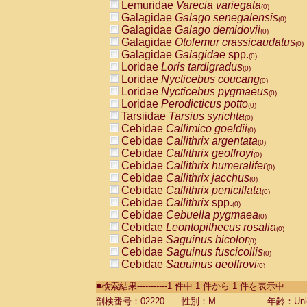
Lemuridae
Varecia variegata
(0)
Galagidae
Galago senegalensis
(0)
Galagidae
Galago demidovii
(0)
Galagidae
Otolemur crassicaudatus
(0)
Galagidae
Galagidae
spp.
(0)
Loridae
Loris tardigradus
(0)
Loridae
Nycticebus coucang
(0)
Loridae
Nycticebus pygmaeus
(0)
Loridae
Perodicticus potto
(0)
Tarsiidae
Tarsius syrichta
(0)
Cebidae
Callimico goeldii
(0)
Cebidae
Callithrix argentata
(0)
Cebidae
Callithrix geoffroyi
(0)
Cebidae
Callithrix humeralifer
(0)
Cebidae
Callithrix jacchus
(0)
Cebidae
Callithrix penicillata
(0)
Cebidae
Callithrix
spp.
(0)
Cebidae
Cebuella pygmaea
(0)
Cebidae
Leontopithecus rosalia
(0)
Cebidae
Saguinus bicolor
(0)
Cebidae
Saguinus fuscicollis
(0)
Cebidae
Saguinus geoffroyi
(0)
Cebidae
Saguinus imperator
(0)
■検索結果-----------1 件中 1 件から 1 件を表示中
Cebidae
Saguinus labiatus
(0)
Cebidae
Saguinus leucopus
剖検番号：02220
性別：M
年齢：Unk
(0)